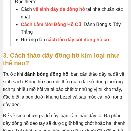
Đọc thêm:
Cách
vệ sinh dây da đồng hồ
tại nhà chuẩn xác
nhất
Cách Làm Mới Đồng Hồ Cũ
: Đánh Bóng & Tẩy
Trắng
Hướng dẫn
cách lên dây cót đồng hồ cơ
3. Cách tháo dây đồng hồ kim loại như
thế nào?
Trước khi
đánh bóng đồng hồ
, bạn cần tháo dây ra để vệ
sinh sạch. Đồng hồ sau một thời gian dài sử dụng thường
tích tụ nhiều mồ hôi và tế bào chết ở những vị trí khó thấy,
đặc biệt là bên dưới khung bezel và sau móc cài nới rộng
dây đeo.
Để vệ sinh những vị trí này, bạn cần tháo dây ra. Đa phần
dây đồng hồ đeo tay sẽ được giữ bằng chốt hoặc hai thanh
lò xo. Tốt nhất bạn nên tháo vòng dây ra khỏi đầu đồng hồ