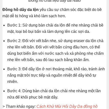
Đồng hồ chất liệu dây da Nato
Đồng hồ dây da lộn
yêu cầu sự chăm sóc đặc biệt do bề
mặt dễ bị hỏng và khó làm sạch hơn.
Bước 1: Sử dụng bàn chải da lộn để nhẹ nhàng chải bề
mặt, loại bỏ bụi bẩn và làm dựng lên các sợi da.
Bước 2: Đối với vết bẩn nhẹ, sử dụng eraser da lộn chà
nhẹ lên vết bẩn. Đối với vết bẩn cứng đầu hơn, có thể
dùng bọt biển ẩm với nước sạch và xà phòng nhẹ chấm
nhẹ lên vết bẩn, sau đó lau sạch bằng khăn ẩm.
Bước 3: Để dây lộn ở nơi thoáng mát, khô ráo, tránh ánh
nắng mặt trời trực tiếp và nguồn nhiệt để dây khô tự
nhiên.
Bước 4: Dùng bàn chải da lộn chải nhẹ nhàng một lần
nữa để khôi phục bề mặt dây.
> Tham khảo ngay:
Cách Khử Mùi Hôi Dây Da đồng hồ