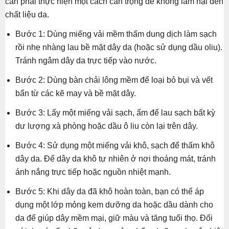
cần phải thực hiện một cách cẩn trọng để không làm hại đến
chất liệu da.
Bước 1: Dùng miếng vải mềm thấm dung dịch làm sạch
rồi nhẹ nhàng lau bề mặt dây da (hoặc sử dụng dầu oliu).
Tránh ngâm dây da trực tiếp vào nước.
Bước 2: Dùng bàn chải lông mềm để loại bỏ bụi và vết
bẩn từ các kẽ may và bề mặt dây.
Bước 3: Lấy một miếng vải sạch, ẩm để lau sạch bất kỳ
dư lượng xà phòng hoặc dầu ô liu còn lại trên dây.
Bước 4: Sử dụng một miếng vải khô, sạch để thấm khô
dây da. Để dây da khô tự nhiên ở nơi thoáng mát, tránh
ánh nắng trực tiếp hoặc nguồn nhiệt mạnh.
Bước 5: Khi dây da đã khô hoàn toàn, bạn có thể áp
dụng một lớp mỏng kem dưỡng da hoặc dầu dành cho
da để giúp dây mềm mại, giữ màu và tăng tuổi thọ. Đối