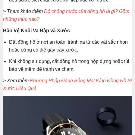
> Tham khảo thêm
Độ chống nước của đồng hồ là gì? Gồm
những mức nào?
Bảo Vệ Khỏi Va Đập và Xước
Đặt đồng hồ ở nơi an toàn, tránh xa từ các vật sắc nhọn
hoặc cứng có thể gây trầy xước.
Khi không sử dụng, cất đồng hồ trong hộp đựng hoặc túi
bảo vệ mềm để tránh va chạm.
> Xem thêm
Phương Pháp Đánh Bóng Mặt Kính Đồng Hồ Bị
Xước Hiệu Quả