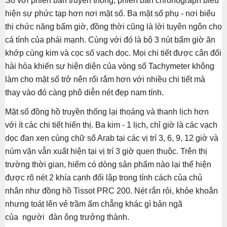
So với phiên bản truyền thống, phiên bản chronograph biểu
hiện sự phức tạp hơn nơi mặt số. Ba mặt số phụ - nơi biểu
thị chức năng bấm giờ, đồng thời cũng là lời tuyên ngôn cho
cá tính của phái mạnh. Cùng với đó là bộ 3 nút bấm giờ ăn
khớp cùng kim và cọc số vạch dọc. Mọi chi tiết được cân đối
hài hòa khiến sự hiện diện của vòng số Tachymeter không
làm cho mặt số trở nên rối rắm hơn với nhiều chi tiết mà
thay vào đó càng phô diễn nét đẹp nam tính.
Mặt số đồng hồ truyền thống lại thoáng và thanh lịch hơn
với ít các chi tiết hiển thị. Ba kim - 1 lịch, chỉ giờ là các vạch
dọc đan xen cùng chữ số Arab tại các vị trí 3, 6, 9, 12 giờ và
núm vặn vẫn xuất hiện tại vị trí 3 giờ quen thuộc. Trên thị
trường thời gian, hiếm có dòng sản phẩm nào lại thể hiện
được rõ nét 2 khía cạnh đối lập trong tính cách của chủ
nhân như đồng hồ Tissot PRC 200. Nét rắn rỏi, khỏe khoắn
nhưng toát lên vẻ trầm ấm chẳng khác gì bản ngã
của người đàn ông trưởng thành.