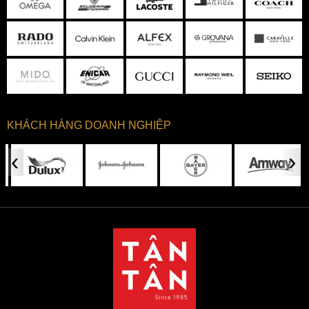
KHÁCH HÀNG DOANH NGHIỆP
‹
›