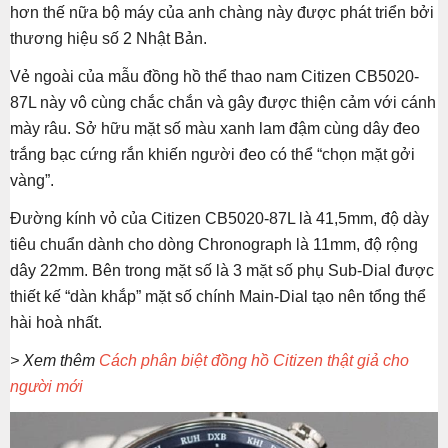
hơn thế nữa bộ máy của anh chàng này được phát triển bởi
thương hiệu số 2 Nhật Bản.
Vẻ ngoài của mẫu đồng hồ thể thao nam Citizen CB5020-
87L này vô cùng chắc chắn và gây được thiện cảm với cánh
mày râu. Sở hữu mặt số màu xanh lam đậm cùng dây đeo
trắng bạc cứng rắn khiến người đeo có thể “chọn mặt gởi
vàng”.
Đường kính vỏ của Citizen CB5020-87L là 41,5mm, độ dày
tiêu chuẩn dành cho dòng Chronograph là 11mm, độ rộng
dây 22mm. Bên trong mặt số là 3 mặt số phụ Sub-Dial được
thiết kế “dàn khắp” mặt số chính Main-Dial tạo nên tổng thể
hài hoà nhất.
> Xem thêm
Cách phân biệt đồng hồ Citizen thật giả cho
người mới