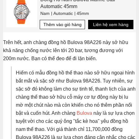
Automatic 45mm
Nam
Automatic
45mm
Thêm vào giỏ hàng
Liên hệ xem hàng
Trên hết, anh chàng đồng hồ Bulova 98A226 này sở hữu
khả năng chống nước lên tới 20 bar, tương đương với
200m nước. Bạn có thể đeo để đi lặn biển.
Hiếm có mẫu đồng hồ thể thao nào sở hữu ngoại hình
bắt mắt và sặc sỡ như Bulova 98A226. Tuy nhiên, sự
sặc sỡ đó không làm cho sự tinh tế, thanh lịch của anh
chàng thể thao sở hữu cỗ máy cơ tự động này bị lu
mờ một chút nào mà còn khiến cho nó thêm phần nổi
bật và cuốn hút. Anh chàng
Bulova
này là sự lựa chọn
tuyệt vời cho các quý ông "tắc kè hoa" yêu đồng hồ
nam thể thao. Với giá thành chỉ 11,700,000 đồng
Bulova 98A226 là sự lựa chọn đáng cân nhắc cho các