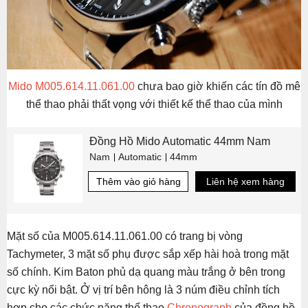
Mido M005.614.11.061.00
chưa bao giờ khiến các tín đồ mê
thể thao phải thất vọng với thiết kế thể thao của mình
Đồng Hồ Mido Automatic 44mm Nam
Nam
Automatic
44mm
Thêm vào giỏ hàng
Liên hệ xem hàng
Mặt số của M005.614.11.061.00 có trang bị vòng
Tachymeter, 3 mặt số phụ được sắp xếp hài hoà trong mặt
số chính. Kim Baton phủ dạ quang màu trắng ở bên trong
cực kỳ nổi bật. Ở vị trí bên hông là 3 núm điều chỉnh tích
hợp cho các chức năng thể thao
Chronograph
của đồng hồ.