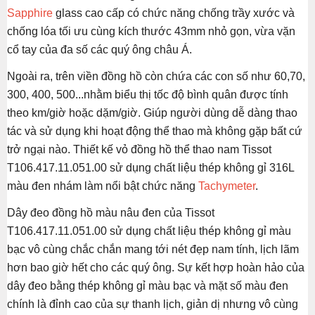
Sapphire
glass cao cấp có chức năng chống trầy xước và
chống lóa tối ưu cùng kích thước 43mm nhỏ gọn, vừa vặn
cổ tay của đa số các quý ông châu Á.
Ngoài ra, trên viền đồng hồ còn chứa các con số như 60,70,
300, 400, 500...nhằm biểu thị tốc độ bình quân được tính
theo km/giờ hoặc dặm/giờ. Giúp người dùng dễ dàng thao
tác và sử dụng khi hoạt động thể thao mà không gặp bất cứ
trở ngại nào. Thiết kế vỏ đồng hồ thể thao nam Tissot
T106.417.11.051.00 sử dụng chất liệu thép không gỉ 316L
màu đen nhám làm nổi bật chức năng
Tachymeter
.
Dây đeo đồng hồ màu nâu đen của Tissot
T106.417.11.051.00 sử dụng chất liệu thép không gỉ màu
bạc vô cùng chắc chắn mang tới nét đẹp nam tính, lịch lãm
hơn bao giờ hết cho các quý ông. Sự kết hợp hoàn hảo của
dây đeo bằng thép không gỉ màu bạc và mặt số màu đen
chính là đỉnh cao của sự thanh lịch, giản dị nhưng vô cùng