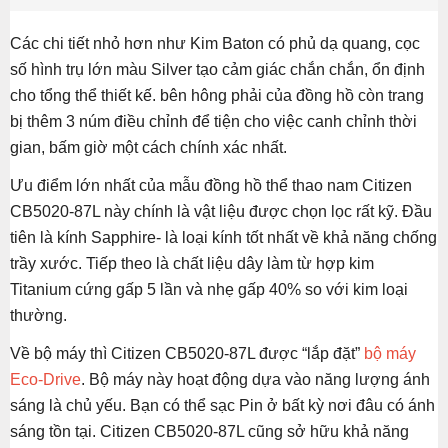
Các chi tiết nhỏ hơn như Kim Baton có phủ dạ quang, cọc
số hình trụ lớn màu Silver tạo cảm giác chắn chắn, ổn định
cho tổng thể thiết kế. bên hông phải của đồng hồ còn trang
bị thêm 3 núm điều chỉnh để tiện cho việc canh chỉnh thời
gian, bấm giờ một cách chính xác nhất.
Ưu điểm lớn nhất của mẫu đồng hồ thể thao nam Citizen
CB5020-87L này chính là vật liệu được chọn lọc rất kỹ. Đầu
tiên là kính Sapphire- là loại kính tốt nhất về khả năng chống
trầy xước. Tiếp theo là chất liệu dây làm từ hợp kim
Titanium cứng gấp 5 lần và nhẹ gấp 40% so với kim loại
thường.
Về bộ máy thì Citizen CB5020-87L được “lắp đặt”
bộ máy
Eco-Drive
. Bộ máy này hoạt động dựa vào năng lượng ánh
sáng là chủ yếu. Bạn có thể sạc Pin ở bất kỳ nơi đâu có ánh
sáng tồn tại. Citizen CB5020-87L cũng sở hữu khả năng