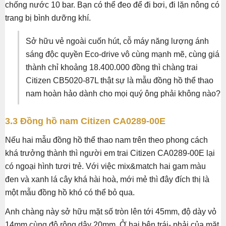
chống nước 10 bar. Bạn có thể đeo để đi bơi, đi lặn nông có
trang bị bình dưỡng khí.
Sở hữu vẻ ngoài cuốn hút, cỗ máy năng lượng ánh
sáng độc quyền Eco-drive vô cùng mạnh mẽ, cùng giá
thành chỉ khoảng 18.400.000 đồng thì chàng trai
Citizen CB5020-87L thật sự là mẫu đồng hồ thể thao
nam hoàn hảo dành cho mọi quý ông phải không nào?
3.3 Đồng hồ nam Citizen CA0289-00E
Nếu hai mẫu đồng hồ thể thao nam trên theo phong cách
khá trưởng thành thì người em trai Citizen CA0289-00E lại
có ngoại hình tươi trẻ. Với việc mix&match hai gam màu
đen và xanh lá cây khá hài hoà, mới mẻ thì đây đích thị là
một mẫu đồng hồ khó có thể bỏ qua.
Anh chàng này sở hữu mặt số tròn lên tới 45mm, độ dày vỏ
14mm cùng độ rộng dây 20mm. Ở hai bên trái- phải của mặt