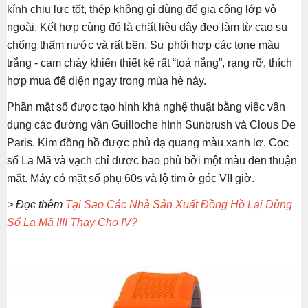
kính chịu lực tốt, thép không gỉ dùng để gia công lớp vỏ
ngoài. Kết hợp cùng đó là chất liệu dây đeo làm từ cao su
chống thấm nước và rất bền. Sự phối hợp các tone màu
trắng - cam cháy khiến thiết kế rất “toả nắng”, rạng rỡ, thích
hợp mua để diện ngay trong mùa hè này.
Phần mặt số được tạo hình khá nghệ thuật bằng việc vận
dụng các đường vân Guilloche hình Sunbrush và Clous De
Paris. Kim đồng hồ được phủ dạ quang màu xanh lơ. Cọc
số La Mã và vạch chỉ được bao phủ bởi một màu đen thuận
mắt. Máy có mặt số phụ 60s và lộ tim ở góc VII giờ.
> Đọc thêm
Tại Sao Các Nhà Sản Xuất Đồng Hồ Lại Dùng
Số La Mã IIII Thay Cho IV?