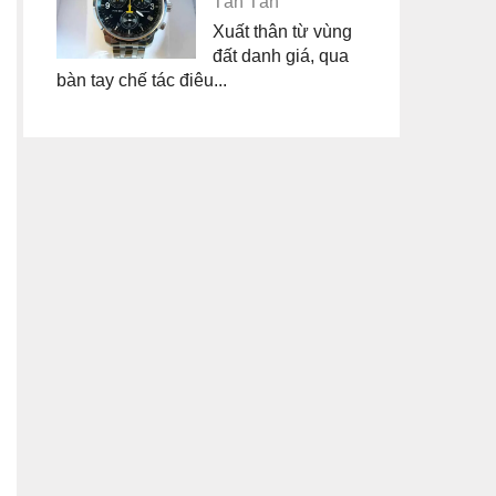
Tân Tân
Xuất thân từ vùng
đất danh giá, qua
bàn tay chế tác điêu...