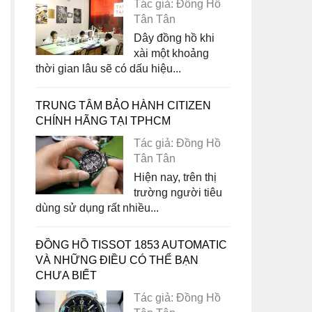
Tác giả: Đồng Hồ
Tân Tân
Dây đồng hồ khi
xài một khoảng
thời gian lâu sẽ có dấu hiệu...
TRUNG TÂM BẢO HÀNH CITIZEN
CHÍNH HÃNG TẠI TPHCM
Tác giả: Đồng Hồ
Tân Tân
Hiện nay, trên thị
trường người tiêu
dùng sử dụng rất nhiều...
ĐỒNG HỒ TISSOT 1853 AUTOMATIC
VÀ NHỮNG ĐIỀU CÓ THỂ BẠN
CHƯA BIẾT
Tác giả: Đồng Hồ