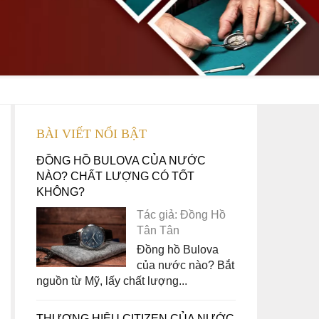
BÀI VIẾT NỔI BẬT
ĐỒNG HỒ BULOVA CỦA NƯỚC
NÀO? CHẤT LƯỢNG CÓ TỐT
KHÔNG?
Tác giả: Đồng Hồ
Tân Tân
Đồng hồ Bulova
của nước nào? Bắt
nguồn từ Mỹ, lấy chất lượng...
THƯƠNG HIỆU CITIZEN CỦA NƯỚC