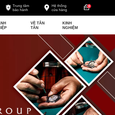
Trung tâm
Hệ thống
0
bảo hành
cửa hàng
ANH
VỀ TÂN
KINH
IỆP
TÂN
NGHIỆM