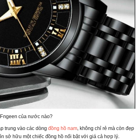
 Fngeen của nước nào?
ập trung vào các dòng
đồng hồ nam
, không chỉ rẻ mà còn đẹp
 sở hữu một chiếc đồng hồ nổi bật với giá cả hợp lý.