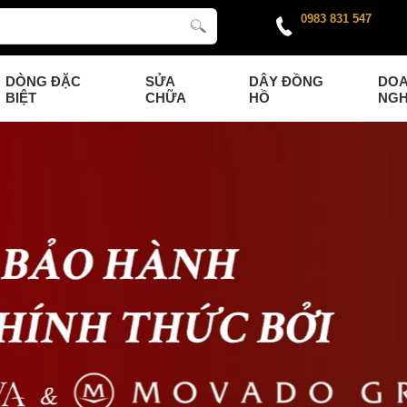
0983 831 547
DÒNG ĐẶC
SỬA
DÂY ĐỒNG
DO
BIỆT
CHỮA
HỒ
NGH