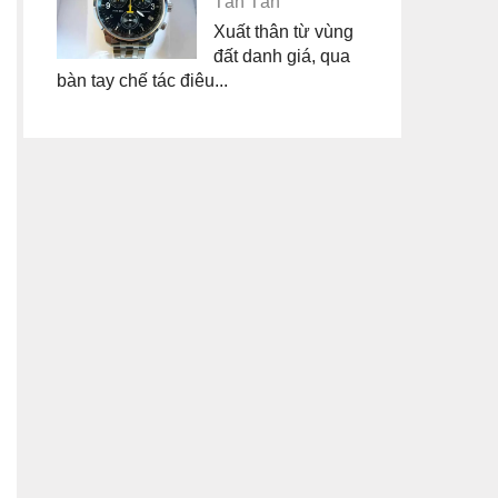
Tân Tân
Xuất thân từ vùng
đất danh giá, qua
bàn tay chế tác điêu...