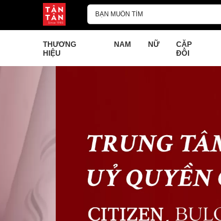
THƯƠNG
NAM
NỮ
CẶP
HIỆU
ĐÔI