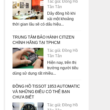
Tác giả: Đồng Hồ
Tân Tân
Dây đồng hồ khi
xài một khoảng
thời gian lâu sẽ có dấu hiệu...
TRUNG TÂM BẢO HÀNH CITIZEN
CHÍNH HÃNG TẠI TPHCM
Tác giả: Đồng Hồ
Tân Tân
Hiện nay, trên thị
trường người tiêu
dùng sử dụng rất nhiều...
ĐỒNG HỒ TISSOT 1853 AUTOMATIC
VÀ NHỮNG ĐIỀU CÓ THỂ BẠN
CHƯA BIẾT
Tác giả: Đồng Hồ