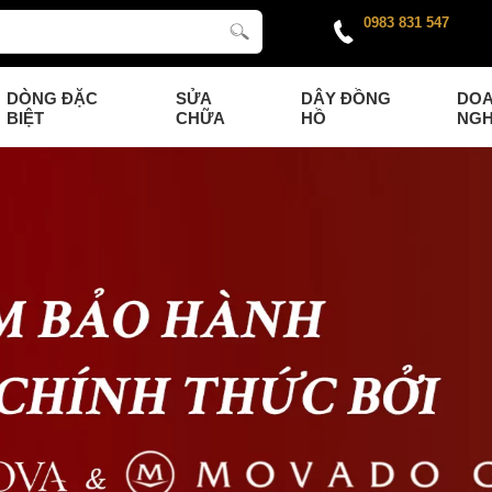
0983 831 547
DÒNG ĐẶC
SỬA
DÂY ĐỒNG
DO
BIỆT
CHỮA
HỒ
NGH