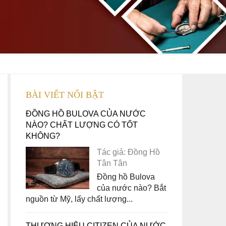
BÀI VIẾT NỔI BẬT
ĐỒNG HỒ BULOVA CỦA NƯỚC
NÀO? CHẤT LƯỢNG CÓ TỐT
KHÔNG?
Tác giả: Đồng Hồ
Tân Tân
Đồng hồ Bulova
của nước nào? Bắt
nguồn từ Mỹ, lấy chất lượng...
THƯƠNG HIỆU CITIZEN CỦA NƯỚC