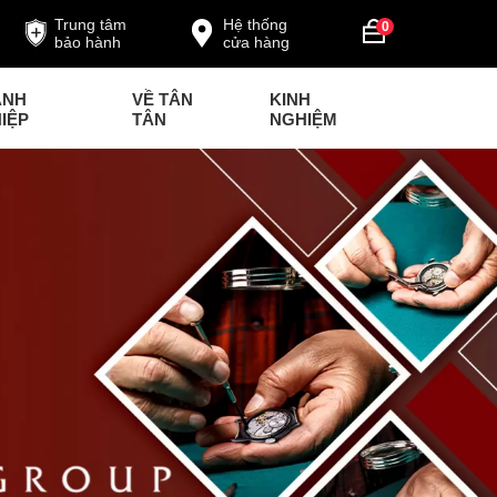
Trung tâm
Hệ thống
0
bảo hành
cửa hàng
ANH
VỀ TÂN
KINH
IỆP
TÂN
NGHIỆM