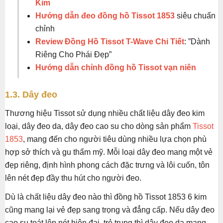
Kim
Hướng dẫn đeo đồng hồ Tissot 1853
siêu chuẩn
chỉnh
Review Đồng Hồ Tissot T-Wave Chi Tiết
: ”Dành
Riêng Cho Phái Đẹp”
Hướng dẫn chỉnh đồng hồ Tissot vạn niên
1.3. Dây đeo
Thương hiệu Tissot sử dụng nhiều chất liệu dây đeo kim
loại, dây đeo da, dây đeo cao su cho dòng sản phẩm
Tissot
1853
, mang đến cho người tiêu dùng nhiều lựa chọn phù
hợp sở thích và gu thẩm mỹ. Mỗi loại dây đeo mang một vẻ
đẹp riêng, định hình phong cách đặc trưng và lôi cuốn, tôn
lên nét đẹp đầy thu hút cho người đeo.
Dù là chất liệu dây đeo nào thì đồng hồ Tissot 1853 6 kim
cũng mang lại vẻ đẹp sang trọng và đẳng cấp. Nếu dây đeo
cao su toát lên nét hiện đại, trẻ trung thì dây đeo da mang