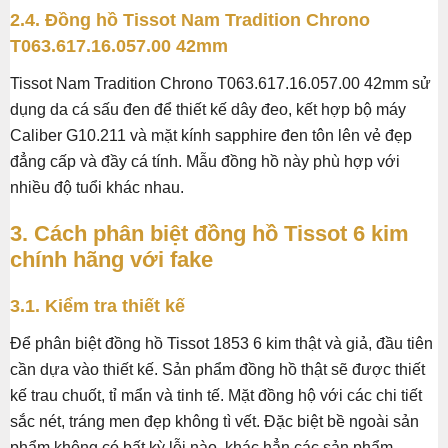
2.4. Đồng hồ Tissot Nam Tradition Chrono
T063.617.16.057.00 42mm
Tissot Nam Tradition Chrono T063.617.16.057.00 42mm sử
dụng da cá sấu đen để thiết kế dây đeo, kết hợp bộ máy
Caliber G10.211 và mặt kính sapphire đen tôn lên vẻ đẹp
đẳng cấp và đầy cá tính. Mẫu đồng hồ này phù hợp với
nhiều độ tuổi khác nhau.
3. Cách phân biệt đồng hồ Tissot 6 kim
chính hãng với fake
3.1. Kiểm tra thiết kế
Để phân biệt đồng hồ Tissot 1853 6 kim thật và giả, đầu tiên
cần dựa vào thiết kế. Sản phẩm đồng hồ thật sẽ được thiết
kế trau chuốt, tỉ mẩn và tinh tế. Mặt đồng hộ với các chi tiết
sắc nét, tráng men đẹp không tì vết. Đặc biệt bề ngoài sản
phẩm không có bất kỳ lỗi nào, khác hẳn các sản phẩm