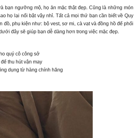
 và bạn ngưỡng mộ, họ ăn mặc thật đẹp. Cũng là những món
o họ lại nổi bật vậy nhỉ. Tất cả mọi thứ bạn cần biết về Quy
 đồ, phụ kiện như: bộ vest, sơ mi, cà vạt và đồng hồ để phối
dưới đây sẽ giúp bạn dễ dàng hơn trong việc mặc đẹp.
ho quý cô công sở
ì
để thu hút vận may
công dụng từ hàng chính hãng