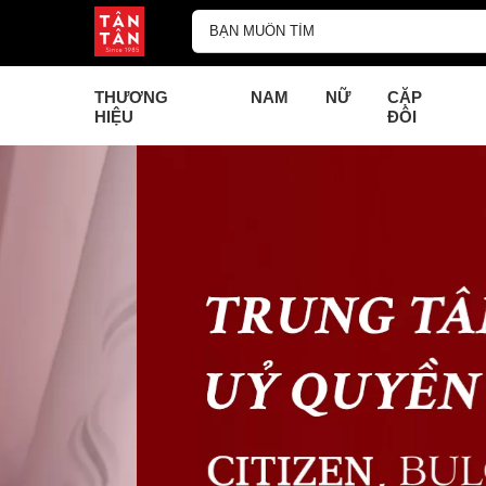
THƯƠNG
NAM
NỮ
CẶP
HIỆU
ĐÔI