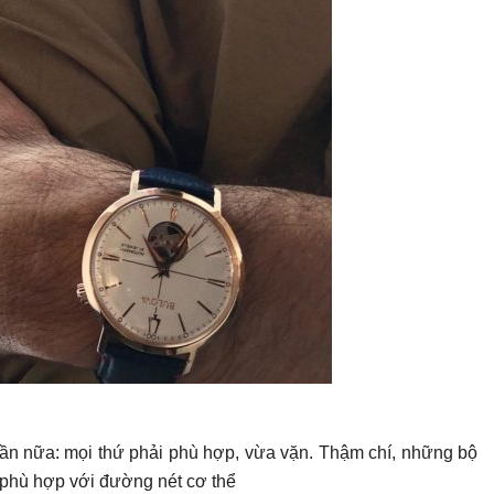
 lần nữa: mọi thứ phải phù hợp, vừa vặn. Thậm chí, những bộ
g phù hợp với đường nét cơ thể