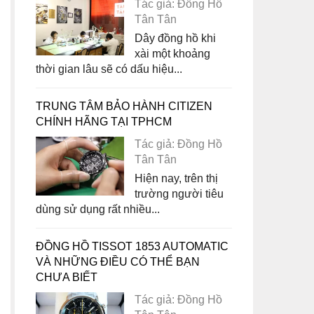
Tác giả: Đồng Hồ
Tân Tân
Dây đồng hồ khi
xài một khoảng
thời gian lâu sẽ có dấu hiệu...
TRUNG TÂM BẢO HÀNH CITIZEN
CHÍNH HÃNG TẠI TPHCM
Tác giả: Đồng Hồ
Tân Tân
Hiện nay, trên thị
trường người tiêu
dùng sử dụng rất nhiều...
ĐỒNG HỒ TISSOT 1853 AUTOMATIC
VÀ NHỮNG ĐIỀU CÓ THỂ BẠN
CHƯA BIẾT
Tác giả: Đồng Hồ