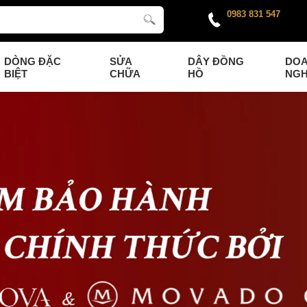
0983 831 547
DÒNG ĐẶC
SỬA
DÂY ĐỒNG
DO
BIỆT
CHỮA
HỒ
NGH