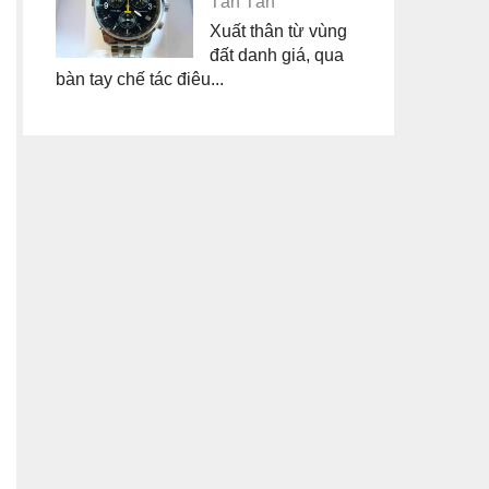
Tân Tân
Xuất thân từ vùng
đất danh giá, qua
bàn tay chế tác điêu...