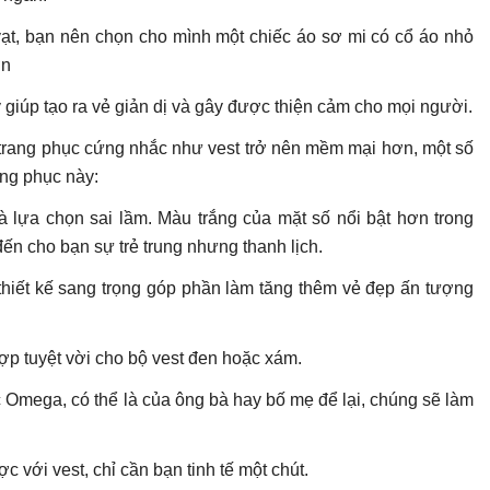
vạt, bạn nên chọn cho mình một chiếc áo sơ mi có cổ áo nhỏ
ơn
giúp tạo ra vẻ giản dị và gây được thiện cảm cho mọi người.
 trang phục cứng nhắc như vest trở nên mềm mại hơn, một số
ang phục này:
à lựa chọn sai lầm. Màu trắng của mặt số nổi bật hơn trong
ến cho bạn sự trẻ trung nhưng thanh lịch.
thiết kế sang trọng góp phần làm tăng thêm vẻ đẹp ấn tượng
ợp tuyệt vời cho bộ vest đen hoặc xám.
 Omega, có thể là của ông bà hay bố mẹ để lại, chúng sẽ làm
 với vest, chỉ cần bạn tinh tế một chút.