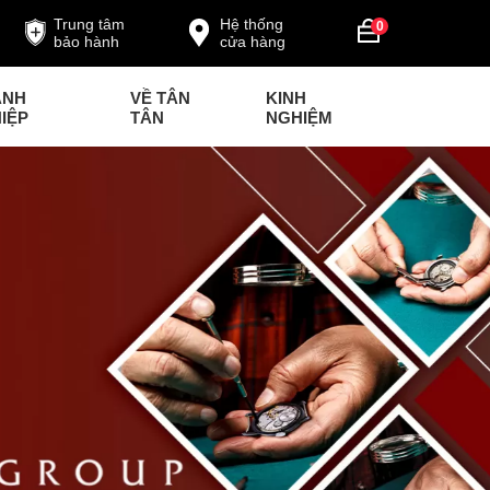
Trung tâm
Hệ thống
0
bảo hành
cửa hàng
ANH
VỀ TÂN
KINH
IỆP
TÂN
NGHIỆM