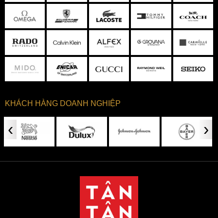
KHÁCH HÀNG DOANH NGHIỆP
‹
›