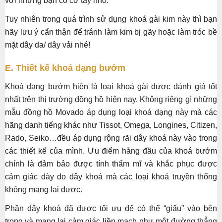
với những bạn có cỡ tay nhỏ.
Tuy nhiên trong quá trình sử dụng khoá gài kim này thì bạn
hãy lưu ý cẩn thận để tránh làm kim bị gãy hoặc làm tróc bề
mặt dây da/ dây vải nhé!
E. Thiết kế khoá dạng bướm
Khoá dạng bướm hiện là loại khoá gài được đánh giá tốt
nhất trên thị trường đồng hồ hiện nay. Không riêng gì những
mẫu đồng hồ Movado áp dụng loại khoá dạng này mà các
hãng danh tiếng khác như Tissot, Omega, Longines, Citizen,
Rado, Seiko…đều áp dụng rộng rãi dây khoá này vào trong
các thiết kế của mình. Ưu điểm hàng đầu của khoá bướm
chính là đảm bảo được tính thẩm mĩ và khắc phục được
cảm giác dày do dây khoá mà các loại khoá truyền thống
không mang lại được.
Phần dây khoá đã được tối ưu để có thể “giấu” vào bên
trong và mang lại cảm giác liền mạch như một đường thẳng