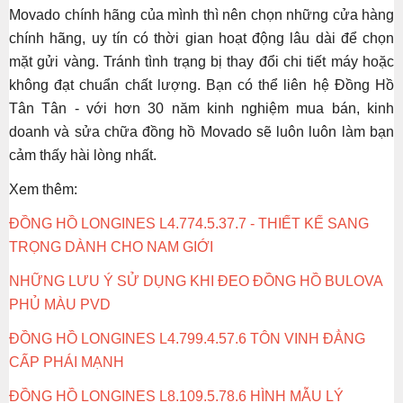
Movado chính hãng của mình thì nên chọn những cửa hàng
chính hãng, uy tín có thời gian hoạt động lâu dài để chọn
mặt gửi vàng. Tránh tình trạng bị thay đổi chi tiết máy hoặc
không đạt chuẩn chất lượng. Bạn có thể liên hệ Đồng Hồ
Tân Tân - với hơn 30 năm kinh nghiệm mua bán, kinh
doanh và sửa chữa đồng hồ Movado sẽ luôn luôn làm bạn
cảm thấy hài lòng nhất.
Xem thêm:
ĐỒNG HỒ LONGINES L4.774.5.37.7 - THIẾT KẾ SANG
TRỌNG DÀNH CHO NAM GIỚI
NHỮNG LƯU Ý SỬ DỤNG KHI ĐEO ĐỒNG HỒ BULOVA
PHỦ MÀU PVD
ĐỒNG HỒ LONGINES L4.799.4.57.6 TÔN VINH ĐẲNG
CẤP PHÁI MẠNH
ĐỒNG HỒ LONGINES L8.109.5.78.6 HÌNH MẪU LÝ