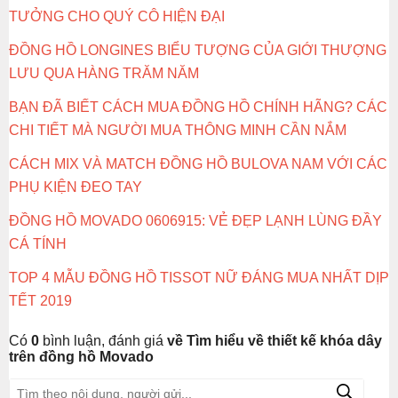
TƯỞNG CHO QUÝ CÔ HIỆN ĐẠI
ĐỒNG HỒ LONGINES BIỂU TƯỢNG CỦA GIỚI THƯỢNG
LƯU QUA HÀNG TRĂM NĂM
BẠN ĐÃ BIẾT CÁCH MUA ĐỒNG HỒ CHÍNH HÃNG? CÁC
CHI TIẾT MÀ NGƯỜI MUA THÔNG MINH CẦN NẮM
CÁCH MIX VÀ MATCH ĐỒNG HỒ BULOVA NAM VỚI CÁC
PHỤ KIỆN ĐEO TAY
ĐỒNG HỒ MOVADO 0606915: VẺ ĐẸP LẠNH LÙNG ĐẦY
CÁ TÍNH
TOP 4 MẪU ĐỒNG HỒ TISSOT NỮ ĐÁNG MUA NHẤT DỊP
TẾT 2019
Có
0
bình luận, đánh giá
về Tìm hiểu về thiết kế khóa dây
trên đồng hồ Movado