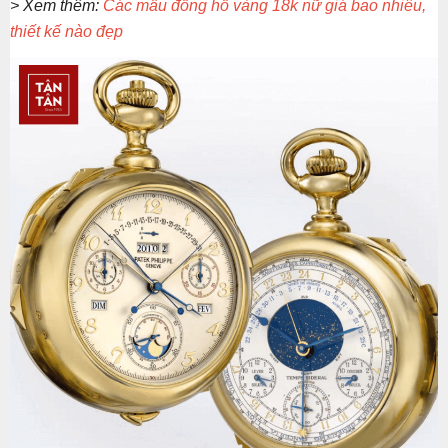
> Xem thêm:
Các mẫu đồng hồ vàng 18k nữ giá bao nhiêu,
thiết kế nào đẹp