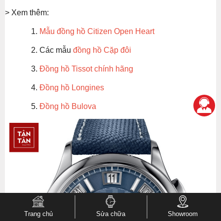
> Xem thêm:
Mẫu đồng hồ Citizen Open Heart
Các mẫu
đồng hồ Cặp đôi
Đồng hồ Tissot chính hãng
Đồng hồ Longines
Đồng hồ Bulova
Trang chủ
Sửa chữa
Showroom