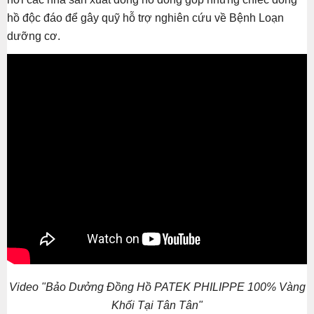
hồ độc đáo để gây quỹ hỗ trợ nghiên cứu về Bệnh Loạn
dưỡng cơ.
Video "Bảo Dưởng Đồng Hồ PATEK PHILIPPE 100% Vàng
Khối Tại Tân Tân"