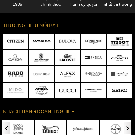
1985
chính thức
hành ủy quyền
nhất thị trường
THƯƠNG HIỆU NỔI BẬT
KHÁCH HÀNG DOANH NGHIỆP
‹
›