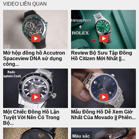
VIDEO LIÊN QUAN
Có Gì Trên Những Mẫu Đồng Hồ
Movado || Ý Nghĩa Thiết kế 1 Chấm
2 Kim
Bulova "Grammy Edition" dòng
Mở hộp đồng hồ Accutron
Review Bộ Sưu Tập Đồng
đỉnh cao âm nhạc
Spaceview DNA sử dụng
Hồ Citizen Mới Nhất ||...
công...
Top 10 Đồng Hồ Nữ Đính Đá Đẹp
Năm 2021
Một Chiếc Đồng Hồ Lặn
Mẫu Đồng Hồ Dễ Xem Giờ
Tuyệt Vời Nên Có Trong
Nhất Của Movado || Phiên...
Bộ...