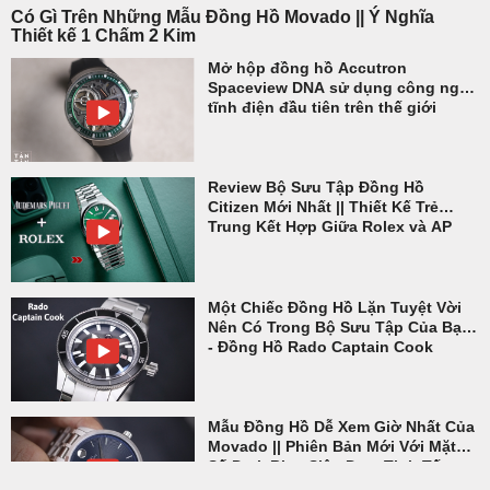
Có Gì Trên Những Mẫu Đồng Hồ Movado || Ý Nghĩa
Thiết kế 1 Chấm 2 Kim
Mở hộp đồng hồ Accutron
Spaceview DNA sử dụng công nghệ
tĩnh điện đầu tiên trên thế giới
Review Bộ Sưu Tập Đồng Hồ
Citizen Mới Nhất || Thiết Kế Trẻ
Trung Kết Hợp Giữa Rolex và AP
Một Chiếc Đồng Hồ Lặn Tuyệt Vời
Nên Có Trong Bộ Sưu Tập Của Bạn
- Đồng Hồ Rado Captain Cook
Mẫu Đồng Hồ Dễ Xem Giờ Nhất Của
Movado || Phiên Bản Mới Với Mặt
Số Dark Blue Siêu Đẹp, Tinh Tế