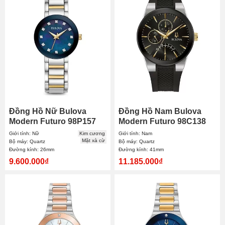
Đồng Hồ Nữ Bulova
Đồng Hồ Nam Bulova
Modern Futuro 98P157
Modern Futuro 98C138
26mm
41mm
Giới tính: Nữ
Kim cương
Giới tính: Nam
Mặt xà cừ
Bộ máy: Quartz
Bộ máy: Quartz
Đường kính: 26mm
Đường kính: 41mm
9.600.000₫
11.185.000₫