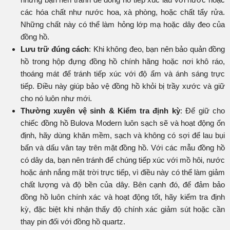
các hóa chất như nước hoa, xà phòng, hoặc chất tẩy rửa.
Những chất này có thể làm hỏng lớp mạ hoặc dây đeo của
đồng hồ.
Lưu trữ đúng cách
: Khi không đeo, bạn nên bảo quản đồng
hồ trong hộp đựng đồng hồ chính hãng hoặc nơi khô ráo,
thoáng mát để tránh tiếp xúc với độ ẩm và ánh sáng trực
tiếp. Điều này giúp bảo vệ đồng hồ khỏi bị trầy xước và giữ
cho nó luôn như mới.
Thường xuyên vệ sinh & Kiểm tra định kỳ
: Để giữ cho
chiếc đồng hồ Bulova Modern luôn sạch sẽ và hoạt động ổn
định, hãy dùng khăn mềm, sạch và không có sợi để lau bụi
bẩn và dấu vân tay trên mặt đồng hồ. Với các mẫu đồng hồ
có dây da, bạn nên tránh để chúng tiếp xúc với mồ hôi, nước
hoặc ánh nắng mặt trời trực tiếp, vì điều này có thể làm giảm
chất lượng và độ bền của dây. Bên cạnh đó, để đảm bảo
đồng hồ luôn chính xác và hoạt động tốt, hãy kiểm tra định
kỳ, đặc biệt khi nhận thấy độ chính xác giảm sút hoặc cần
thay pin đối với đồng hồ quartz.