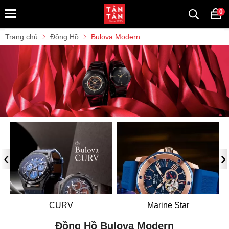
0
Trang chủ
Đồng Hồ
Bulova Modern
‹
›
CURV
Marine Star
Đồng Hồ Bulova Modern