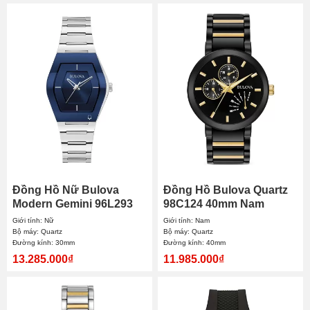
Đồng Hồ Nữ Bulova
Đồng Hồ Bulova Quartz
Modern Gemini 96L293
98C124 40mm Nam
30mm
Giới tính: Nữ
Giới tính: Nam
Bộ máy: Quartz
Bộ máy: Quartz
Đường kính: 30mm
Đường kính: 40mm
13.285.000₫
11.985.000₫