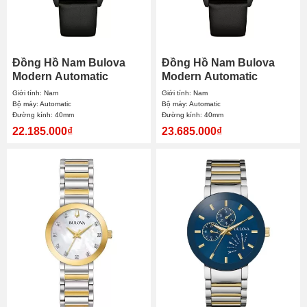
Đồng Hồ Nam Bulova
Đồng Hồ Nam Bulova
Modern Automatic
Modern Automatic
98A323 40mm
98A322 40mm
Giới tính: Nam
Giới tính: Nam
Bộ máy: Automatic
Bộ máy: Automatic
Đường kính: 40mm
Đường kính: 40mm
22.185.000₫
23.685.000₫