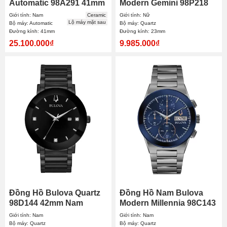
Automatic 98A291 41mm
Modern Gemini 98P218
Nam
23mm
Giới tính: Nam
Ceramic
Giới tính: Nữ
Lộ máy mặt sau
Bộ máy: Automatic
Bộ máy: Quartz
Đường kính: 41mm
Đường kính: 23mm
25.100.000₫
9.985.000₫
Đồng Hồ Bulova Quartz
Đồng Hồ Nam Bulova
98D144 42mm Nam
Modern Millennia 98C143
41mm
Giới tính: Nam
Giới tính: Nam
Bộ máy: Quartz
Bộ máy: Quartz