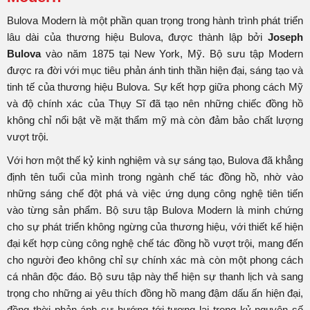
Bulova Modern là một phần quan trọng trong hành trình phát triển
lâu dài của thương hiệu Bulova, được thành lập bởi
Joseph
Bulova
vào năm 1875 tại New York, Mỹ. Bộ sưu tập Modern
được ra đời với mục tiêu phản ánh tinh thần hiện đại, sáng tạo và
tinh tế của thương hiệu Bulova. Sự kết hợp giữa phong cách Mỹ
và độ chính xác của Thụy Sĩ đã tạo nên những chiếc đồng hồ
không chỉ nổi bật về mặt thẩm mỹ mà còn đảm bảo chất lượng
vượt trội.
Với hơn một thế kỷ kinh nghiệm và sự sáng tạo, Bulova đã khẳng
định tên tuổi của mình trong ngành chế tác đồng hồ, nhờ vào
những sáng chế đột phá và việc ứng dụng công nghệ tiên tiến
vào từng sản phẩm. Bộ sưu tập Bulova Modern là minh chứng
cho sự phát triển không ngừng của thương hiệu, với thiết kế hiện
đại kết hợp cùng công nghệ chế tác đồng hồ vượt trội, mang đến
cho người đeo không chỉ sự chính xác mà còn một phong cách
cá nhân độc đáo. Bộ sưu tập này thể hiện sự thanh lịch và sang
trọng cho những ai yêu thích đồng hồ mang đậm dấu ấn hiện đại,
đồng thời phản ánh sự hướng tới tương lai trong kỷ nguyên số