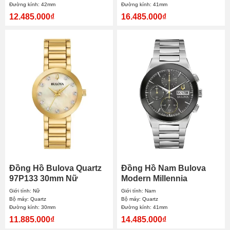
Đường kính: 42mm
Đường kính: 41mm
12.485.000₫
16.485.000₫
Đồng Hồ Bulova Quartz
Đồng Hồ Nam Bulova
97P133 30mm Nữ
Modern Millennia
Chronograph 96C149
Giới tính: Nữ
Giới tính: Nam
41mm
Bộ máy: Quartz
Bộ máy: Quartz
Đường kính: 30mm
Đường kính: 41mm
11.885.000₫
14.485.000₫