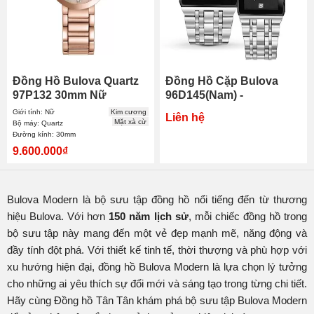
Đồng Hồ Bulova Quartz
Đồng Hồ Cặp Bulova
97P132 30mm Nữ
96D145(Nam) -
96P202(Nữ)
Giới tính: Nữ
Kim cương
Liên hệ
Mặt xà cừ
Bộ máy: Quartz
Đường kính: 30mm
9.600.000₫
Bulova Modern là bộ sưu tập đồng hồ nổi tiếng đến từ thương
hiệu Bulova. Với hơn
150 năm lịch sử
, mỗi chiếc đồng hồ trong
bộ sưu tập này mang đến một vẻ đẹp mạnh mẽ, năng động và
đầy tính đột phá. Với thiết kế tinh tế, thời thượng và phù hợp với
xu hướng hiện đại, đồng hồ Bulova Modern là lựa chọn lý tưởng
cho những ai yêu thích sự đổi mới và sáng tạo trong từng chi tiết.
Hãy cùng Đồng hồ Tân Tân khám phá bộ sưu tập Bulova Modern