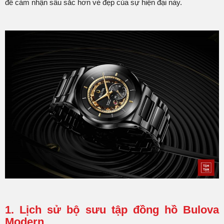
để cảm nhận sâu sắc hơn vẻ đẹp của sự hiện đại này.
1. Lịch sử bộ sưu tập đồng hồ Bulova
Modern