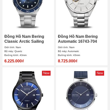
Đồng Hồ Nam Bering
Đồng Hồ Nam Bering
Classic Arctic Sailing
Automatic 16743-704
18940-707 43mm
43mm
Giới tính: Nam
Giới tính: Nam
Bộ máy: Quartz
Bộ máy: Automatic
Đường kính: 43mm
Đường kính: 43mm
6.225.000₫
8.725.000₫
New
New