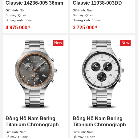
Classic 14236-005 36mm
Classic 11938-003DD
38mm
Giới tính: Nữ
Giới tính: Nam
Bộ máy: Quartz
Bộ máy: Quartz
Đường kính: 36mm
Đường kính: 38mm
4.975.000₫
3.725.000₫
New
New
Đồng Hồ Nam Bering
Đồng Hồ Nam Bering
Titanium Chronograph
Titanium Chronograph
11743-709 43mm
11743-704 43mm
Giới tính: Nam
Giới tính: Nam
Bộ máy: Quartz
Bộ máy: Quartz