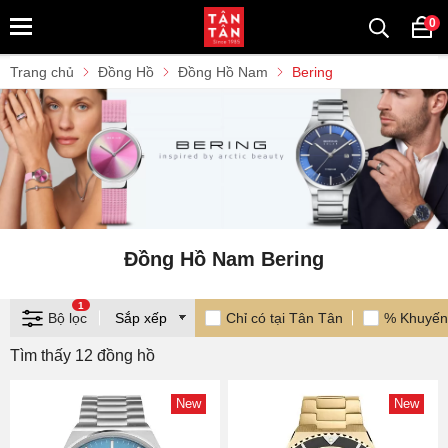
0
Trang chủ
Đồng Hồ
Đồng Hồ Nam
Bering
Đồng Hồ Nam Bering
1
Bộ lọc
Chỉ có tại Tân Tân
% Khuyến
Tìm thấy 12 đồng hồ
New
New