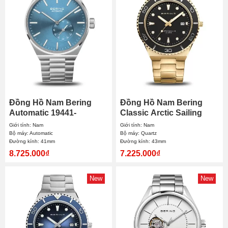
Đồng Hồ Nam Bering
Đồng Hồ Nam Bering
Automatic 19441-
Classic Arctic Sailing
CHARITY 41mm
18940-732 43mm
Giới tính: Nam
Giới tính: Nam
Bộ máy: Automatic
Bộ máy: Quartz
Đường kính: 41mm
Đường kính: 43mm
8.725.000₫
7.225.000₫
New
New