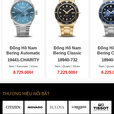
Đồng Hồ Nam
Đồng Hồ Nam
Đồng H
Bering Automatic
Bering Classic
Bering C
41mm
Arctic Sailing
Arctic S
19441-CHARITY
18940-732
18940
43mm
43
Nam
Automatic
41mm
Nam
Quartz
43mm
Nam
Quart
8.725.000₫
7.225.000₫
6.225.
THƯƠNG HIỆU NỔI BẬT