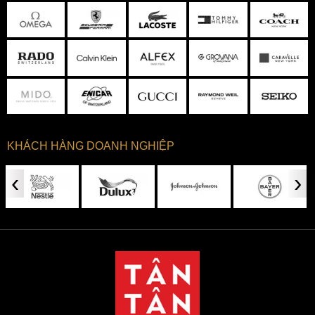
KHÁCH HÀNG DOANH NGHIỆP
‹
›