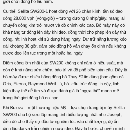
giới chơi đồng hồ lâu năm.
Cụ thể, Sellita SW200-1 hoạt động với 26 chân kính, tần số dao
động 28.800 vph (vòng/giờ) – tương đương 8 nhịp/giây, mang lại
chuyển động kim trôi mượt và độ chính xác cao. Bộ máy này có
khả năng tự động lên dây khi đeo, đồng thời cho phép lên dây thủ
công, rất linh hoạt khi sử dụng hằng ngày. Dự trữ năng lượng kéo
dài khoảng 38 giờ, đảm bảo đồng hồ vẫn chạy ổn định nếu không
được đeo liên tục trong một hoặc hai ngày.
Điểm cộng lớn nhất của SW200 không chỉ nằm ở hiệu suất, mà
còn ở khả năng sửa chữa, bảo trì và độ phổ biến toàn cầu. Đây là
bộ máy được nhiều hãng đồng hồ Thụy Sĩ tin dùng (bao gồm cả
Oris, Eterna, Raymond Weil…), bởi cấu trúc đáng tin cậy, linh
kiện thay thế dễ tìm và được đánh giá là “ngựa thồ” mạnh mẽ
trong thế giới đồng hồ cơ học.
Khi Bulova – một thương hiệu Mỹ – lựa chọn trang bị máy Sellita
SW200 cho bộ sưu tập mang tính biểu tượng nhất như Joseph,
điều đó cho thấy sự đầu tư nghiêm túc vào chất lượng, độ ổn
định lâu dài và trải nghiệm người đeo. Đây là bước chuyển mình