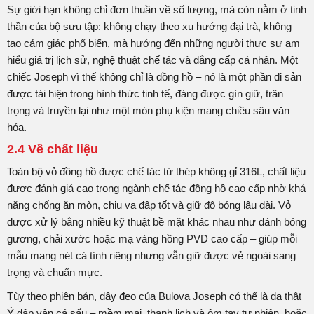
Sự giới hạn không chỉ đơn thuần về số lượng, mà còn nằm ở tinh
thần của bộ sưu tập: không chạy theo xu hướng đại trà, không
tạo cảm giác phổ biến, mà hướng đến những người thực sự am
hiểu giá trị lịch sử, nghệ thuật chế tác và đẳng cấp cá nhân. Một
chiếc Joseph vì thế không chỉ là đồng hồ – nó là một phần di sản
được tái hiện trong hình thức tinh tế, đáng được gìn giữ, trân
trọng và truyền lại như một món phụ kiện mang chiều sâu văn
hóa.
2.4 Về chất liệu
Toàn bộ vỏ đồng hồ được chế tác từ thép không gỉ 316L, chất liệu
được đánh giá cao trong ngành chế tác đồng hồ cao cấp nhờ khả
năng chống ăn mòn, chịu va đập tốt và giữ độ bóng lâu dài. Vỏ
được xử lý bằng nhiều kỹ thuật bề mặt khác nhau như đánh bóng
gương, chải xước hoặc mạ vàng hồng PVD cao cấp – giúp mỗi
mẫu mang nét cá tính riêng nhưng vẫn giữ được vẻ ngoài sang
trọng và chuẩn mực.
Tùy theo phiên bản, dây đeo của Bulova Joseph có thể là da thật
Ý dập vân cá sấu – mềm mại, thanh lịch và ôm tay tự nhiên, hoặc