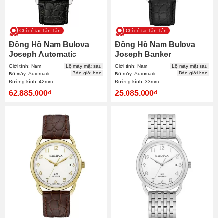
Chỉ có tại Tân Tân
Chỉ có tại Tân Tân
Đồng Hồ Nam Bulova
Đồng Hồ Nam Bulova
Joseph Automatic
Joseph Banker
Chronograph 96C146
Automatic 96B329 33mm
Giới tính: Nam
Lộ máy mặt sau
Giới tính: Nam
Lộ máy mặt sau
42mm
Bản giới hạn
Bản giới hạn
Bộ máy: Automatic
Bộ máy: Automatic
Đường kính: 42mm
Đường kính: 33mm
62.885.000₫
25.085.000₫