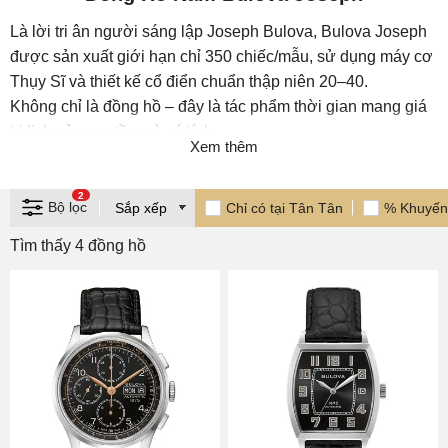
Là lời tri ân người sáng lập Joseph Bulova, Bulova Joseph
được sản xuất giới hạn chỉ 350 chiếc/mẫu, sử dụng máy cơ
Thụy Sĩ và thiết kế cổ điển chuẩn thập niên 20–40.
Không chỉ là đồng hồ – đây là tác phẩm thời gian mang giá
trị lịch sử, sưu tầm và cá tính.
Xem thêm
Tại Việt Nam, bộ sưu tập này đang được phân phối chính
hãng bởi Đồng hồ Tân Tân – nhà phân phối độc quyền
2
với hơn 40 năm kinh nghiệm mang đến các sản phẩm đồng
Bộ lọc
Chỉ có tại Tân Tân
% Khuyến
hồ cao cấp cho khách hàng sành điệu và yêu nghệ thuật.
Tìm thấy 4 đồng hồ