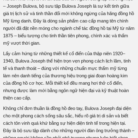
– Joseph Bulova, bộ sưu tập Bulova Joseph là sự kết tinh giữa
giá trị lịch sử và tinh thần đổi mới không ngừng của hãng đồng hồ
Mỹ lừng danh. Đây là dòng sản phẩm cao cấp mang tên chính
người đã đặt nền móng cho ngành chế tác đồng hồ tại Mỹ từ năm
1875 – biểu tượng cho tinh thần tiên phong, chính xác và thẩm
mỹ vượt thời gian.
Lấy cảm hứng từ những thiết kế cổ điển của thập niên 1920–
1940, Bulova Joseph thể hiện trọn vẹn phong cách lịch lãm, tinh
tế và thanh thoát – đúng với những chuẩn mực thẩm mỹ từng
làm nên danh tiếng của thương hiệu trong giai đoạn hoàng kim
của đồng hồ cơ học. Mỗi thiết kế đều mang hơi thở cổ điển,
nhưng được làm mới bằng ngôn ngữ hiện đại và kỹ thuật hoàn
thiện cao cấp.
Không chỉ đơn thuần là đồng hồ đeo tay, Bulova Joseph đại diện
cho một phong cách sống sâu sắc, hiểu rõ giá trị di sản và biết
cách tôn vinh quá khứ bằng sự hiện diện tinh tế trong hiện tại.
Đây là bộ sưu tập dành cho những người đàn ông trưởng thành –
những người không cần phải phô trương nhưng luôn biết chọn