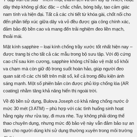
dây thép không gỉ đúc đặc – chắc chắn, bóng bẩy, tạo cảm giác
nam tính và hiện đại. Tất cả các chi tiết từ khóa gài, chốt nối cho
đến phần tiếp xúc giữa dây và vỏ đều được gia công chính xác,
đảm bảo độ bền cao và mang đến trải nghiệm đeo liền mạch,
thoải mái.
Mặt kính sapphire – loại kính chống trầy xước tốt nhất hiện nay –
được trang bị cho tất cả các mẫu trong bộ sưu tập. Với độ cứng
cao chỉ sau kim cương, sapphire không chỉ bảo vệ mặt số khỏi
va chạm mà còn giữ độ trong suốt hoàn hảo, giúp người đeo
quan sát rõ các chi tiết trên mặt số, kể cả trong điều kiện ánh
sáng mạnh. Một số phiên bản còn được phủ lớp chống lóa (AR
coating) nhằm tăng khả năng hiển thị ngoài trời.
Về độ bền sử dụng, Bulova Joseph có khả năng chống nước ở
mức 30 mét (3 ATM) – phù hợp với các tình huống sinh hoạt
hằng ngày như rửa tay, đi mưa nhẹ. Tuy không phải dòng thể
thao chuyên dụng, nhưng mức độ bảo vệ này vẫn đảm bảo sự an
tâm cho người dùng khi sử dụng thường xuyên trong môi trường