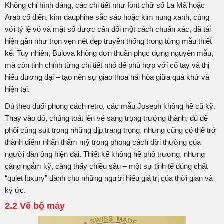
Không chỉ hình dáng, các chi tiết như font chữ số La Mã hoặc
Arab cổ điển, kim dauphine sắc sảo hoặc kim nung xanh, cùng
với tỷ lệ vỏ và mặt số được cân đối một cách chuẩn xác, đã tái
hiện gần như trọn vẹn nét đẹp truyền thống trong từng mẫu thiết
kế. Tuy nhiên, Bulova không đơn thuần phục dựng nguyên mẫu,
mà còn tinh chỉnh từng chi tiết nhỏ để phù hợp với cổ tay và thị
hiếu đương đại – tạo nên sự giao thoa hài hòa giữa quá khứ và
hiện tại.
Dù theo đuổi phong cách retro, các mẫu Joseph không hề cũ kỹ.
Thay vào đó, chúng toát lên vẻ sang trọng trưởng thành, đủ để
phối cùng suit trong những dịp trang trọng, nhưng cũng có thể trở
thành điểm nhấn thẩm mỹ trong phong cách đời thường của
người đàn ông hiện đại. Thiết kế không hề phô trương, nhưng
càng ngắm kỹ, càng thấy chiều sâu – một sự tinh tế đúng chất
“quiet luxury” dành cho những người hiểu giá trị của thời gian và
ký ức.
2.2 Về bộ máy