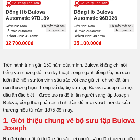
Chỉ có tại Tân Tân
Chỉ có tại Tân Tân
Đồng Hồ Bulova
Đồng Hồ Bulova
Automatic 97B189
Automatic 96B326
38.45mm Nam
38.5mm Nam
Giới tính: Nam
Lộ máy mặt sau
Giới tính: Nam
Lộ máy mặt sau
Bản giới hạn
Bản giới hạn
Bộ máy: Automatic
Bộ máy: Automatic
Đường kính: 38.45mm
Đường kính: 38.5mm
32.700.000₫
35.100.000₫
Trên hành trình gần 150 năm của mình, Bulova không chỉ nổi
tiếng với những đổi mới kỹ thuật trong ngành đồng hồ, mà còn
luôn thể hiện sự tôn vinh sâu sắc với các giá trị lịch sử đã làm
nên thương hiệu. Trong số đó, bộ sưu tập Bulova Joseph là một
dấu ấn đặc biệt – được tạo ra để tri ân người sáng lập Joseph
Bulova, đồng thời phản ánh tinh thần đổi mới vượt thời đại của
thương hiệu từ năm 1875 đến nay.
1. Giới thiệu chung về bộ sưu tập Bulova
Joseph
Ra đời như một lời tri ân sâu sắc tới người sáng lập thương hiệu