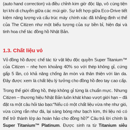
(auto hand correction) và điều chỉnh kim giờ độc lập, vô cùng tiện
lợi khi di chuyển giữa các múi giờ. Sự kết hợp giữa Eco-Drive tiết
kiệm năng lượng và cấu trúc máy chính xác đã khẳng định vị thế
của The Citizen như một biểu tượng của sự bền bỉ, hiện đại và
tinh hoa chế tác đồng hồ Nhật Bản.
1.3. Chất liệu vỏ
Vỏ đồng hồ được chế tác từ vật liệu độc quyền Super Titanium™
của Citizen – nhẹ hơn khoảng 40% so với thép không gỉ, cứng
gấp 5 lần, có khả năng chống ăn mòn và thân thiện với làn da.
Đây được xem là chất liệu lý tưởng cho đồng hồ đeo tay cao cấp.
Trong thế giới đồng hồ, thép không gỉ từng là chuẩn mực. Nhưng
Citizen – thương hiệu Nhật Bản luôn khát khao vượt giới hạn – đã
đặt ra một câu hỏi táo bạo:“Nếu có một chất liệu vừa nhẹ như gió,
vừa cứng rắn như đá, lại sáng bóng như bạch kim, thì liệu nó có
thể trở thành lớp áo hoàn hảo cho đồng hồ?” Câu trả lời chính là
Super Titanium™ Platinum
. Được sinh ra từ
Titanium siêu