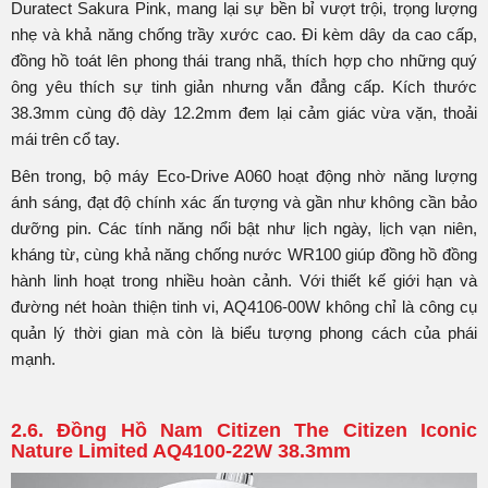
Duratect Sakura Pink, mang lại sự bền bỉ vượt trội, trọng lượng
nhẹ và khả năng chống trầy xước cao. Đi kèm dây da cao cấp,
đồng hồ toát lên phong thái trang nhã, thích hợp cho những quý
ông yêu thích sự tinh giản nhưng vẫn đẳng cấp. Kích thước
38.3mm cùng độ dày 12.2mm đem lại cảm giác vừa vặn, thoải
mái trên cổ tay.
Bên trong, bộ máy Eco-Drive A060 hoạt động nhờ năng lượng
ánh sáng, đạt độ chính xác ấn tượng và gần như không cần bảo
dưỡng pin. Các tính năng nổi bật như lịch ngày, lịch vạn niên,
kháng từ, cùng khả năng chống nước WR100 giúp đồng hồ đồng
hành linh hoạt trong nhiều hoàn cảnh. Với thiết kế giới hạn và
đường nét hoàn thiện tinh vi, AQ4106-00W không chỉ là công cụ
quản lý thời gian mà còn là biểu tượng phong cách của phái
mạnh.
2.6. Đồng Hồ Nam Citizen The Citizen Iconic
Nature Limited AQ4100-22W 38.3mm