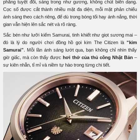
phẳng tuyệt đối, sáng trong như gương, không chút biến dạng.
Cọc số được cắt thành nhiều mặt đa diện, mỗi mặt phản chiếu
ánh sáng theo cách riêng, để dù trong bóng tối hay ánh nắng, thời
gian vẫn hiện lên sắc nét và rõ ràng.
Sắc bén như lưỡi kiếm Samurai, tinh khiết như giọt sương mai –
đó là lý do người chơi đồng hồ gọi kim The Citizen là
“kim
Samurai”
. Mỗi lần ánh sáng lướt qua, bạn không chỉ nhìn thấy
giờ giấc, mà còn thấy được
hơi thở của thủ công Nhật Bản
–
sự kiên nhẫn, tỉ mỉ và niềm tự hào trong từng chi tiết.