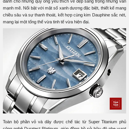
dành cho những quý ông yêu thích vẻ đẹp sang trọng nhưng vẫn
mạnh mẽ. Nổi bật với mặt số xanh dương đặc biệt, thiết kế mang
chiều sâu và sự thanh thoát, kết hợp cùng kim Dauphine sắc nét,
mang lại một tổng thể vừa tinh tế vừa hiện đại.
Toàn bộ phần vỏ và dây được chế tác từ Super Titanium phủ
công nghệ Duratect Platinum, giúp đồng hồ sở hữu độ nhẹ vượt