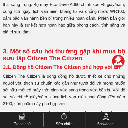
thái sang trọng. Bộ máy Eco-Drive A060 chính xác ±5 giây/năm,
cùng lịch ngày, lịch vạn niên, kháng từ và chống nước WR100,
đảm bảo vận hành bền bỉ trong nhiều hoàn cảnh. Phiên bản giới
hạn này là sự kết hợp hoàn hảo giữa phong cách, tính năng và
giá trị sưu tầm.
3. Một số câu hỏi thường gặp khi mua bộ
sưu tập Citizen The Citizen
3.1. Đồng hồ Citizen The Citizen phù hợp với ai?
Citizen The Citizen là dòng đồng hồ được thiết kế cho những
người yêu thích sự chuẩn xác gần như tuyệt đối và mong muốn
sở hữu một cỗ máy thời gian vừa sang trọng vừa bền bỉ. Với độ
sai số chỉ ±5 giây/năm, cùng lịch vạn niên hoạt động đến năm
2100, sản phẩm này phù hợp với:
Doanh nhân, người làm việc chuyên nghiệp:
cần một
chiếc đồng hồ lịch lãm, đáng tin cậy để thể hiện phong thái và
Trang chủ
Sửa chữa
Showroom
sự đúng giờ.