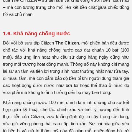
của The CITIZEN – sự tận tâm và khát vọng vươn đến hoàn hảo
– mà còn tượng trưng cho mối liên kết bền chặt giữa chiếc đồng
hồ và chủ nhân.
1.6. Khả năng chống nước
Đối với bộ sưu tập Citizen
The Citizen
, mỗi phiên bản đều được
chế tác với khả năng chống nước cao đạt chuẩn 10 bar (100
mét), đáp ứng linh hoạt nhu cầu sử dụng hằng ngày cũng như
trong môi trường hoạt động mạnh. Thông số này không chỉ mang
lại sự an tâm và tiện lợi trong sinh hoạt thường nhật như rửa tay,
đi mưa, tắm, mà còn đảm bảo độ bền bỉ khi người dùng tham gia
các hoạt động dưới nước như bơi lội hoặc thể thao ở mức độ
vừa phải mà không lo ảnh hưởng đến bộ máy bên trong.
Khả năng chống nước 100 mét chính là minh chứng cho sự kết
hợp giữa kỹ thuật chế tác chính xác và triết lý hướng đến tính
thực tiễn của Citizen, vừa khẳng định độ tin cậy trong sử dụng,
vừa giữ vững phong thái cao cấp, tinh xảo. Sự hài hòa giữa yếu
tố bền bỉ và giá trị thẩm mỹ này đã giúp mỗi chiếc đồng hồ trở