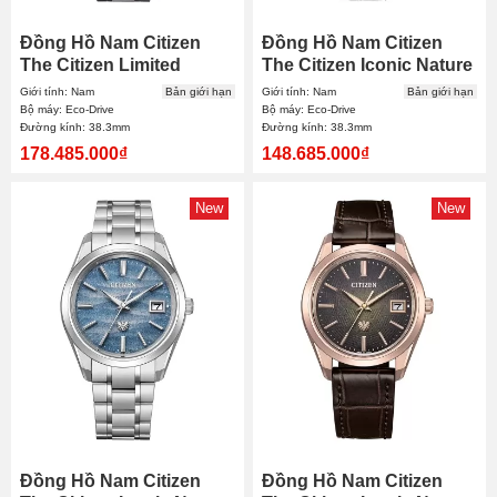
Đồng Hồ Nam Citizen
Đồng Hồ Nam Citizen
The Citizen Limited
The Citizen Iconic Nature
AQ4100-57M 38.3mm
Limited AQ4106-18X
Giới tính: Nam
Bản giới hạn
Giới tính: Nam
Bản giới hạn
38.3mm
Bộ máy: Eco-Drive
Bộ máy: Eco-Drive
Đường kính: 38.3mm
Đường kính: 38.3mm
178.485.000₫
148.685.000₫
New
New
Đồng Hồ Nam Citizen
Đồng Hồ Nam Citizen