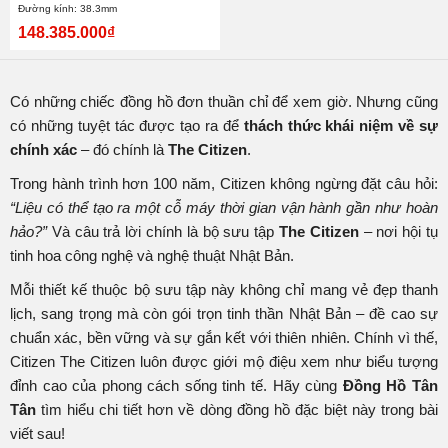
Đường kính: 38.3mm
148.385.000₫
Có những chiếc đồng hồ đơn thuần chỉ để xem giờ. Nhưng cũng
có những tuyệt tác được tạo ra để
thách thức khái niệm về sự
chính xác
– đó chính là
The Citizen
.
Trong hành trình hơn 100 năm, Citizen không ngừng đặt câu hỏi:
“Liệu có thể tạo ra một cỗ máy thời gian vận hành gần như hoàn
hảo?”
Và câu trả lời chính là bộ sưu tập
The Citizen
– nơi hội tụ
tinh hoa công nghệ và nghệ thuật Nhật Bản.
Mỗi thiết kế thuộc bộ sưu tập này không chỉ mang vẻ đẹp thanh
lịch, sang trọng mà còn gói trọn tinh thần Nhật Bản – đề cao sự
chuẩn xác, bền vững và sự gắn kết với thiên nhiên. Chính vì thế,
Citizen The Citizen luôn được giới mộ điệu xem như biểu tượng
đỉnh cao của phong cách sống tinh tế. Hãy cùng
Đồng Hồ Tân
Tân
tìm hiểu chi tiết hơn về dòng đồng hồ đặc biệt này trong bài
viết sau!