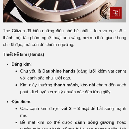
The Citizen đã biến những điều nhỏ bé nhất – kim và cọc số –
thành một tác phẩm nghệ thuật ánh sáng, nơi mà thời gian không
chỉ để đọc, mà còn để chiêm ngưỡng.
Thiết kế kim (Hands)
Dáng kim
:
Chủ yếu là
Dauphine hands
(dáng lưỡi kiếm vát cạnh)
với cạnh sắc như lưỡi dao.
Kim giây thường
thanh mảnh, kéo dài
chạm đến vạch
phút, di chuyển cực kỳ chuẩn xác đến từng giây.
Đặc điểm
:
Các cạnh kim được
vát 2 – 3 mặt
để bắt sáng mạnh
mẽ.
Bề mặt kim có thể được
đánh bóng gương
hoặc