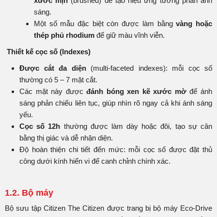
xước mịn
(brushed) để tạo hiệu ứng tương phản ánh
sáng.
Một số mẫu đặc biệt còn được làm bằng
vàng hoặc
thép phủ rhodium
để giữ màu vĩnh viễn.
Thiết kế cọc số (Indexes)
Được cắt đa diện
(multi-faceted indexes): mỗi cọc số
thường có 5 – 7 mặt cắt.
Các mặt này được
đánh bóng xen kẽ xước mờ
để ánh
sáng phản chiếu liên tục, giúp nhìn rõ ngay cả khi ánh sáng
yếu.
Cọc số 12h
thường được làm dày hoặc đôi, tạo sự cân
bằng thị giác và dễ nhận diện.
Độ hoàn thiện chi tiết đến mức: mỗi cọc số được đặt thủ
công dưới kính hiển vi để canh chỉnh chính xác.
1.2. Bộ máy
Bộ sưu tập Citizen The Citizen được trang bị bộ máy Eco-Drive