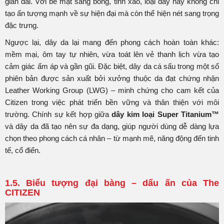
gian dài. Với bề mặt sáng bóng, tinh xảo, loại dây này không chỉ
tạo ấn tượng mạnh về sự hiện đại mà còn thể hiện nét sang trọng
đặc trưng.
Ngược lại, dây da lại mang đến phong cách hoàn toàn khác:
mềm mại, ôm tay tự nhiên, vừa toát lên vẻ thanh lịch vừa tạo
cảm giác ấm áp và gần gũi. Đặc biệt, dây da cá sấu trong một số
phiên bản được sản xuất bởi xưởng thuộc da đạt chứng nhận
Leather Working Group (LWG) – minh chứng cho cam kết của
Citizen trong việc phát triển bền vững và thân thiện với môi
trường. Chính sự kết hợp giữa
dây kim loại Super Titanium™
và dây da đã tạo nên sự đa dạng, giúp người dùng dễ dàng lựa
chọn theo phong cách cá nhân – từ mạnh mẽ, năng động đến tinh
tế, cổ điển.
1.5. Biểu tượng đại bàng – dấu ấn của The
CITIZEN