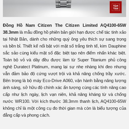
Đồng Hồ Nam Citizen The Citizen Limited AQ4100-65W
38.3mm
là mẫu đồng hồ phiên bản giới hạn được chế tác tinh xảo
tại Nhật Bản, dành cho những quý ông yêu thích sự sang trọng
và bền bỉ. Thiết kế nổi bật với mặt số trắng tinh tế, kim Dauphine
sắc sảo cùng kiểu mặt số đặc biệt tạo nên điểm nhấn khác biệt.
Toàn bộ vỏ và dây đều được làm từ Super Titanium phủ công
nghệ Duratect Platinum, mang lại sự nhẹ nhàng khi đeo nhưng
vẫn đảm bảo độ cứng vượt trội và khả năng chống trầy xước.
Bên trong là bộ máy Eco-Drive A060, vận hành bằng năng lượng
ánh sáng, sở hữu độ chính xác ấn tượng cùng các tính năng cao
cấp như lịch ngày, lịch vạn niên, khả năng kháng từ và chống
nước WR100. Với kích thước 38.3mm thanh lịch, AQ4100-65W
không chỉ là một công cụ đo thời gian mà còn là biểu tượng của
đẳng cấp và phong cách.