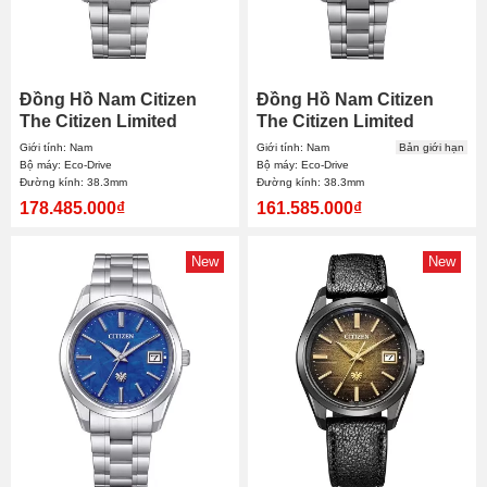
nghiệm trực tiếp tại cửa hàng hoặc đặt mua nhanh chóng
qua website với đầy đủ chính sách bảo hành và dịch vụ hậu
mãi chính hãng.
Đồng Hồ Nam Citizen
Đồng Hồ Nam Citizen
The Citizen Limited
The Citizen Limited
AQ4100-57B 38.3mm
AQ4100-65W 38.3mm
Giới tính: Nam
Giới tính: Nam
Bản giới hạn
Bộ máy: Eco-Drive
Bộ máy: Eco-Drive
Đường kính: 38.3mm
Đường kính: 38.3mm
178.485.000₫
161.585.000₫
New
New