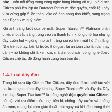
nhẹ
– vốn nổi tiếng trong công nghệ hàng không vũ trụ – và được
Citizen phủ lên lớp áo Duratect Platinum độc quyền, chất liệu này
vừa cứng gấp 5 lần thép, vừa có ánh sáng tinh khiết, sang trọng
như Bạch kim quý hiếm.
Khi ánh sáng lướt qua bề mặt, Super Titanium™ Platinum phản
chiếu một sắc sáng trong veo và thanh lịch, không chói lóa nhưng
đầy cuốn hút – giống như ánh trăng soi rọi trên mặt hồ tĩnh lặng.
Nhẹ trên cổ tay, bền bỉ trước thời gian, lại an toàn cho làn da nhạy
cảm – nó không chỉ là kim loại, mà là một di sản công nghệ được
Citizen chế tác để đồng hành cùng bạn trọn đời.
1.4. Loại dây đeo
Trong bộ sưu tập Citizen The Citizen, dây đeo được chế tác với
hai lựa chọn chính: dây kim loại Super Titanium™ và dây da. Dây
kim loại Super Titanium™ là công nghệ
độc quyền của Citizen
,
nổi bật với ưu điểm siêu nhẹ, bền bỉ, chống trầy xước và chống
ăn mòn, mang lại cảm giác thoải mái ngay cả khi đeo trong thời