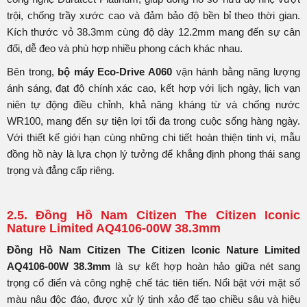
trội, chống trầy xước cao và đảm bảo độ bền bỉ theo thời gian.
Kích thước vỏ 38.3mm cùng độ dày 12.2mm mang đến sự cân
đối, dễ đeo và phù hợp nhiều phong cách khác nhau.
Bên trong,
bộ máy Eco-Drive A060
vận hành bằng năng lượng
ánh sáng, đạt độ chính xác cao, kết hợp với lịch ngày, lịch vạn
niên tự động điều chỉnh, khả năng kháng từ và chống nước
WR100, mang đến sự tiện lợi tối đa trong cuộc sống hàng ngày.
Với thiết kế giới hạn cùng những chi tiết hoàn thiện tinh vi, mẫu
đồng hồ này là lựa chọn lý tưởng để khẳng định phong thái sang
trọng và đẳng cấp riêng.
2.5. Đồng Hồ Nam Citizen The Citizen Iconic
Nature Limited AQ4106-00W 38.3mm
Đồng Hồ Nam Citizen The Citizen Iconic Nature Limited
AQ4106-00W 38.3mm
là sự kết hợp hoàn hảo giữa nét sang
trọng cổ điển và công nghệ chế tác tiên tiến. Nổi bật với mặt số
màu nâu độc đáo, được xử lý tinh xảo để tạo chiều sâu và hiệu