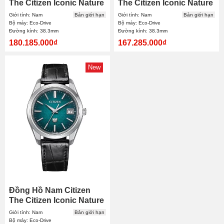
The Citizen Iconic Nature
The Citizen Iconic Nature
Limited AQ4100-65H
Limited AQ4106-00W
Giới tính: Nam
Bản giới hạn
Giới tính: Nam
Bản giới hạn
38.3mm
38.3mm
Bộ máy: Eco-Drive
Bộ máy: Eco-Drive
Đường kính: 38.3mm
Đường kính: 38.3mm
180.185.000₫
167.285.000₫
New
Đồng Hồ Nam Citizen
The Citizen Iconic Nature
Limited AQ4100-22W
Giới tính: Nam
Bản giới hạn
38.3mm
Bộ máy: Eco-Drive