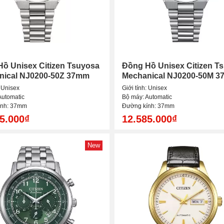
ồ Unisex Citizen Tsuyosa
Đồng Hồ Unisex Citizen T
nical NJ0200-50Z 37mm
Mechanical NJ0200-50M 
: Unisex
Giới tính: Unisex
Automatic
Bộ máy: Automatic
ính: 37mm
Đường kính: 37mm
5.000₫
12.585.000₫
New