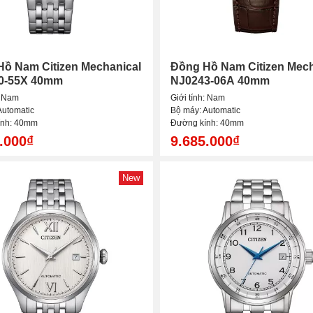
ồ Nam Citizen Mechanical
Đồng Hồ Nam Citizen Mech
0-55X 40mm
NJ0243-06A 40mm
: Nam
Giới tính: Nam
Automatic
Bộ máy: Automatic
ính: 40mm
Đường kính: 40mm
.000₫
9.685.000₫
New