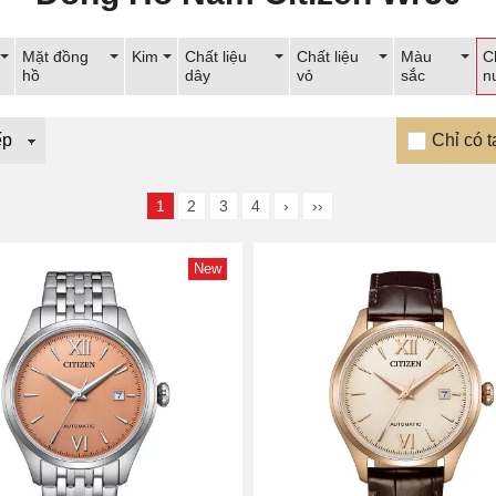
Mặt đồng
Kim
Chất liệu
Chất liệu
Màu
C
hồ
dây
vỏ
sắc
n
Chỉ có t
1
2
3
4
›
››
New