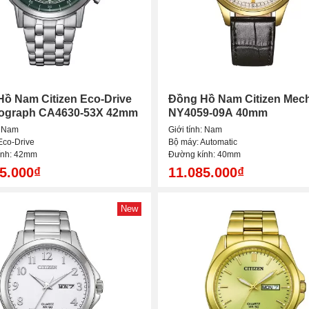
ồ Nam Citizen Eco-Drive
Đồng Hồ Nam Citizen Mech
ograph CA4630-53X 42mm
NY4059-09A 40mm
: Nam
Giới tính: Nam
Eco-Drive
Bộ máy: Automatic
ính: 42mm
Đường kính: 40mm
5.000₫
11.085.000₫
New