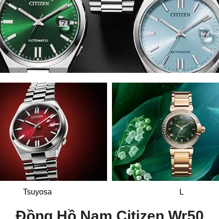
Tsuyosa
L
Đồng Hồ Nam Citizen Wr50