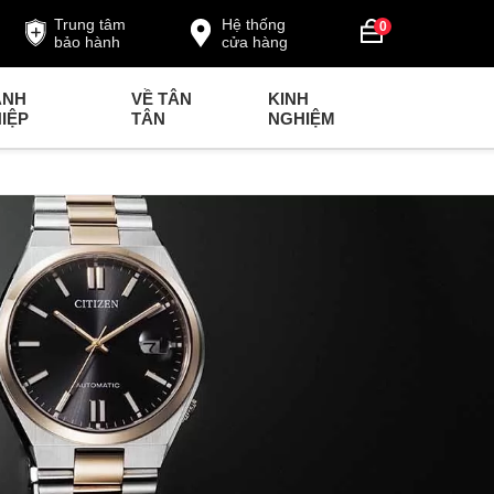
Trung tâm
Hệ thống
0
bảo hành
cửa hàng
ANH
VỀ TÂN
KINH
IỆP
TÂN
NGHIỆM