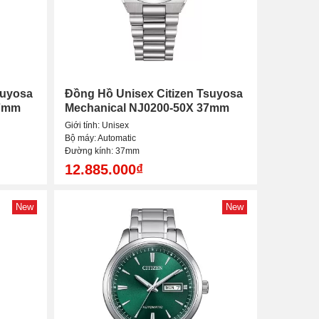
suyosa
Đồng Hồ Unisex Citizen Tsuyosa
37mm
Mechanical NJ0200-50X 37mm
Giới tính: Unisex
Bộ máy: Automatic
Đường kính: 37mm
12.885.000₫
New
New