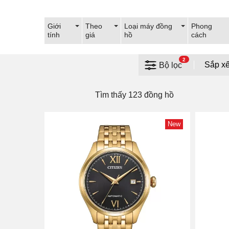
Giới
Theo
Loại máy đồng
Phong
tính
giá
hồ
cách
2
Bộ lọc
Tìm thấy 123 đồng hồ
New