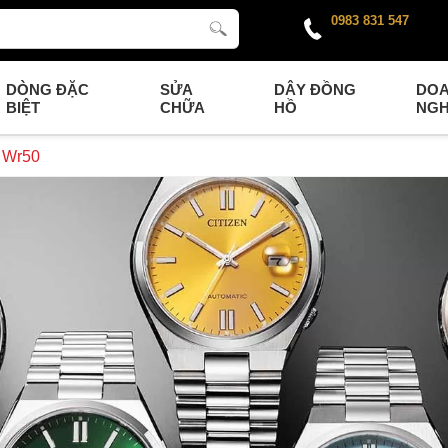
0983 831 547
DÒNG ĐẶC
SỬA
DÂY ĐỒNG
DO
BIỆT
CHỮA
HỒ
NGH
n Wr50