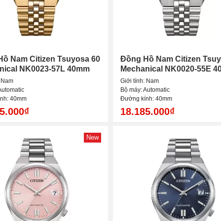
ồ Nam Citizen Tsuyosa 60
Đồng Hồ Nam Citizen Tsuy
nical NK0023-57L 40mm
Mechanical NK0020-55E 
: Nam
Giới tính: Nam
Automatic
Bộ máy: Automatic
ính: 40mm
Đường kính: 40mm
5.000₫
18.185.000₫
New