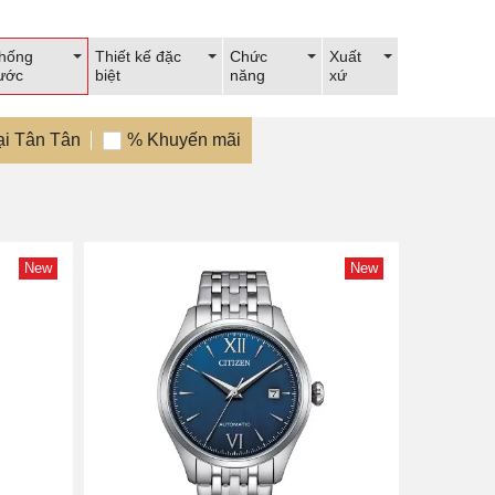
hống
Thiết kế đặc
Chức
Xuất
ước
biệt
năng
xứ
ại Tân Tân
% Khuyến mãi
New
New