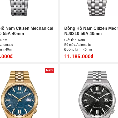
ồ Nam Citizen Mechanical
Đồng Hồ Nam Citizen Mech
0-55A 40mm
NJ0210-56A 40mm
: Nam
Giới tính: Nam
Automatic
Bộ máy: Automatic
ính: 40mm
Đường kính: 40mm
.000₫
11.185.000₫
New