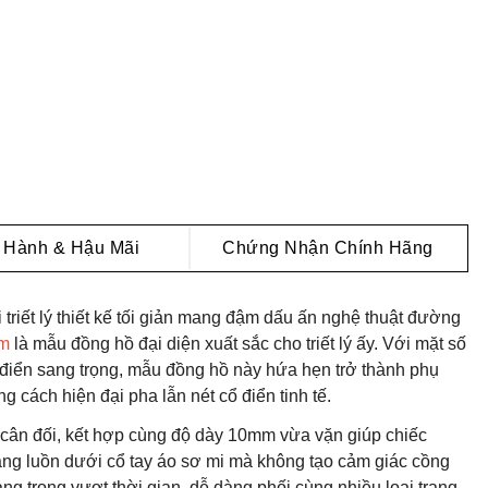
 Hành & Hậu Mãi
Chứng Nhận Chính Hãng
triết lý thiết kế tối giản mang đậm dấu ấn nghệ thuật đường
mm
là mẫu đồng hồ đại diện xuất sắc cho triết lý ấy. Với mặt số
 điển sang trọng, mẫu đồng hồ này hứa hẹn trở thành phụ
 cách hiện đại pha lẫn nét cổ điển tinh tế.
cân đối, kết hợp cùng độ dày 10mm vừa vặn giúp chiếc
àng luồn dưới cổ tay áo sơ mi mà không tạo cảm giác cồng
g trọng vượt thời gian, dễ dàng phối cùng nhiều loại trang