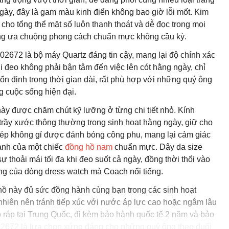
ngày, đây là gam màu kinh điển không bao giờ lỗi mốt. Kim
 cho tổng thể mặt số luôn thanh thoát và dễ đọc trong mọi
ông ưa chuộng phong cách chuẩn mực không cầu kỳ.
2672 là bộ máy Quartz đáng tin cậy, mang lại độ chính xác
 đeo không phải bận tâm đến việc lên cót hằng ngày, chỉ
g ổn định trong thời gian dài, rất phù hợp với những quý ông
ng cuộc sống hiện đại.
này được chăm chút kỹ lưỡng ở từng chi tiết nhỏ. Kính
trầy xước thông thường trong sinh hoạt hằng ngày, giữ cho
 thép không gỉ được đánh bóng công phu, mang lại cảm giác
hành của một chiếc
đồng hồ nam
chuẩn mực. Dây da size
 thoải mái tối đa khi đeo suốt cả ngày, đồng thời thổi vào
rưng của dòng dress watch mà Coach nổi tiếng.
 này đủ sức đồng hành cùng bạn trong các sinh hoạt
nhiên nên tránh tiếp xúc với nước áp lực cao hoặc ngâm lâu
 ráp tại Trung Quốc, đi kèm bảo hành quốc tế 2 năm và bảo
602672 là lựa chọn xứng đáng cho những quý ông theo đuổi