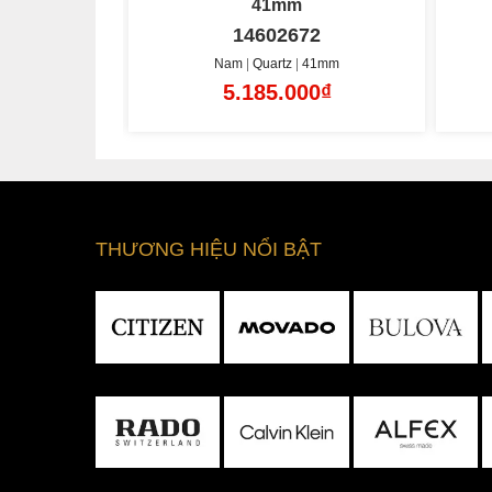
Chronograph 39mm
72
14602737
41mm
Nam
Quartz
39mm
00₫
9.785.000₫
THƯƠNG HIỆU NỔI BẬT