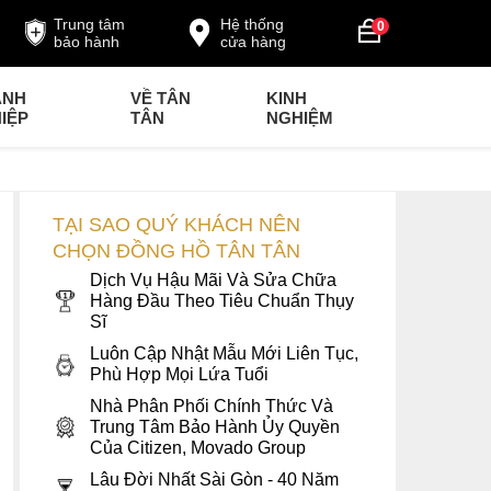
Trung tâm
Hệ thống
0
bảo hành
cửa hàng
ANH
VỀ TÂN
KINH
IỆP
TÂN
NGHIỆM
TẠI SAO QUÝ KHÁCH NÊN
CHỌN ĐỒNG HỒ TÂN TÂN
Dịch Vụ Hậu Mãi Và Sửa Chữa
Hàng Đầu Theo Tiêu Chuẩn Thụy
Sĩ
Luôn Cập Nhật Mẫu Mới Liên Tục,
Phù Hợp Mọi Lứa Tuổi
Nhà Phân Phối Chính Thức Và
Trung Tâm Bảo Hành Ủy Quyền
Của Citizen, Movado Group
Lâu Đời Nhất Sài Gòn - 40 Năm