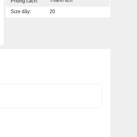
Thanh lịch
Phong cách:
Size dây:
20