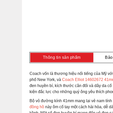
Thông tin sản phẩm
Bảo
Coach vốn là thương hiệu nổi tiếng của Mỹ với 
phố New York, và
Coach Elliot 14602672 41
đen huyền bí, kích thước cân đối và dây da cổ
kiện đắc lực cho những quý ông yêu thích phong
Bộ vỏ đường kính 41mm mang lại vẻ nam tính 
đồng hồ
này ôm cổ tay một cách hài hòa, dễ d
kềnh. Mặt số đen huyền bí mang đến vẻ đẹp san