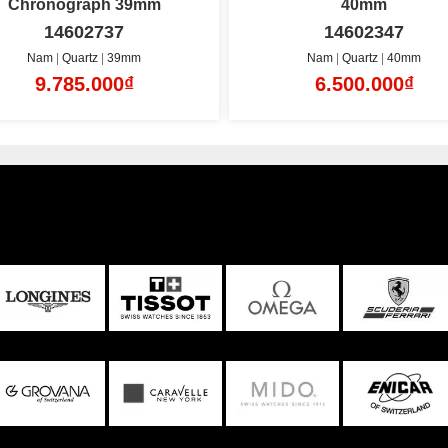
40mm
Chronograph 44mm
14602347
14602702
Nam
Quartz
40mm
Nam
Quartz
44mm
6.500.000₫
9.785.000₫