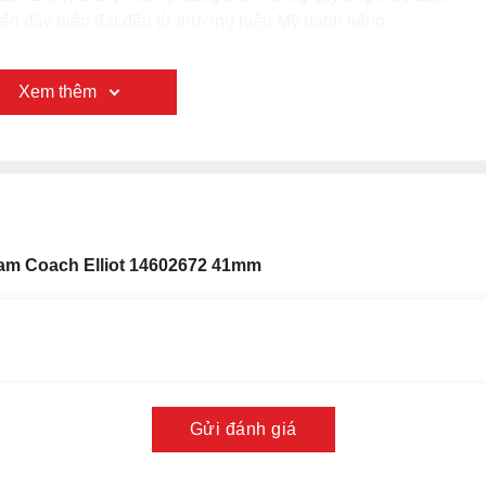
điển đầy hiện đại đến từ thương hiệu Mỹ danh tiếng.
Xem thêm
am Coach Elliot 14602672 41mm
Gửi đánh giá