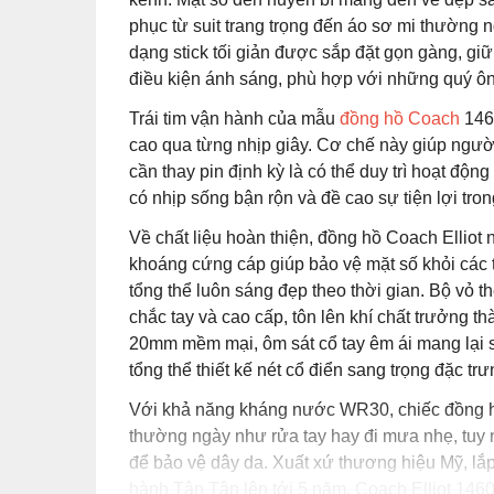
phục từ suit trang trọng đến áo sơ mi thường 
dạng stick tối giản được sắp đặt gọn gàng, giữ
điều kiện ánh sáng, phù hợp với những quý 
Trái tim vận hành của mẫu
đồng hồ Coach
1460
cao qua từng nhịp giây. Cơ chế này giúp người
cần thay pin định kỳ là có thể duy trì hoạt độn
có nhịp sống bận rộn và đề cao sự tiện lợi tro
Về chất liệu hoàn thiện, đồng hồ Coach Elliot 
khoáng cứng cáp giúp bảo vệ mặt số khỏi các 
tổng thể luôn sáng đẹp theo thời gian. Bộ vỏ
chắc tay và cao cấp, tôn lên khí chất trưởng t
20mm mềm mại, ôm sát cổ tay êm ái mang lại sự
tổng thể thiết kế nét cổ điển sang trọng đặc t
Với khả năng kháng nước WR30, chiếc đồng hồ
thường ngày như rửa tay hay đi mưa nhẹ, tuy 
để bảo vệ dây da. Xuất xứ thương hiệu Mỹ, lắp
hành Tân Tân lên tới 5 năm, Coach Elliot 14