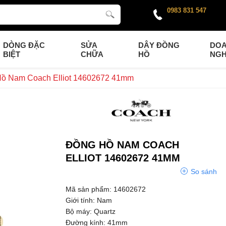
0983 831 547
DÒNG ĐẶC
SỬA
DÂY ĐỒNG
DO
BIỆT
CHỮA
HỒ
NGH
ồ Nam Coach Elliot 14602672 41mm
ĐỒNG HỒ NAM COACH
ELLIOT 14602672 41MM
So sánh
Mã sản phẩm: 14602672
Giới tính: Nam
Bộ máy: Quartz
Đường kính: 41mm