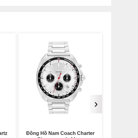
›
rter
Đồng Hồ Coach Quartz 41mm
Đồng Hồ N