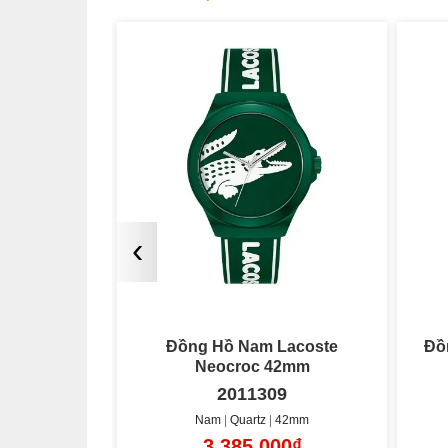
‹
Lacoste
Đồng Hồ Nam Lacoste 12.12
Đ
roc 42mm
42mm
9
2011308
42mm
Nam
Quartz
42mm
00₫
3.385.000₫