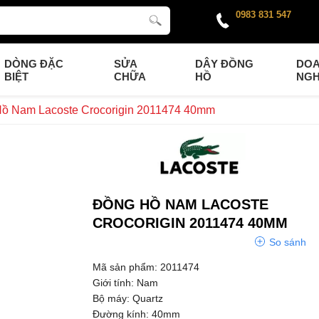
0983 831 547
DÒNG ĐẶC
SỬA
DÂY ĐỒNG
DO
BIỆT
CHỮA
HỒ
NGH
ồ Nam Lacoste Crocorigin 2011474 40mm
ĐỒNG HỒ NAM LACOSTE
CROCORIGIN 2011474 40MM
So sánh
Mã sản phẩm: 2011474
Giới tính: Nam
Bộ máy: Quartz
Đường kính: 40mm