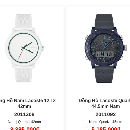
ồng Hồ Lacoste Quartz
Đồng Hồ Lacoste Quartz 42mm
44.5mm Nam
Nam
2011092
2011046
Nam
Quartz
45mm
Nam
Quartz
42mm
5.185.000₫
4.185.000₫