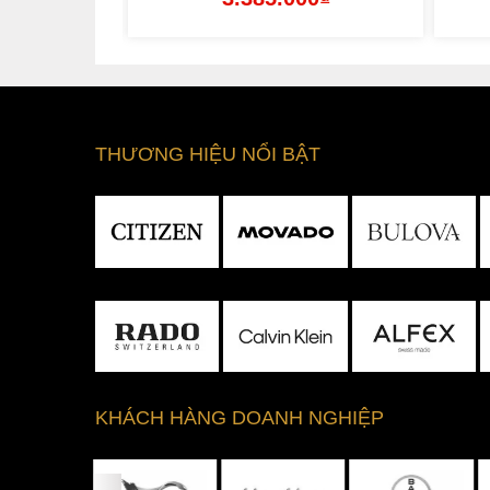
THƯƠNG HIỆU NỔI BẬT
KHÁCH HÀNG DOANH NGHIỆP