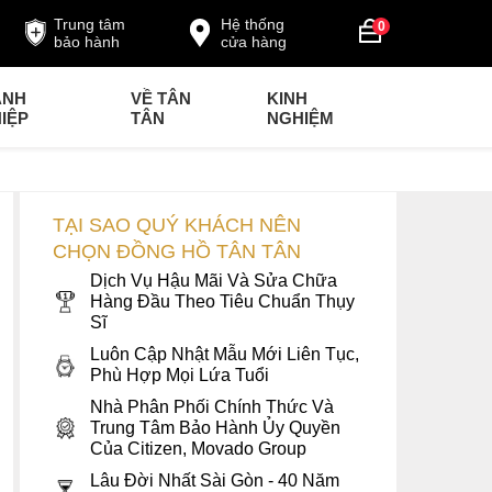
Trung tâm
Hệ thống
0
bảo hành
cửa hàng
ANH
VỀ TÂN
KINH
IỆP
TÂN
NGHIỆM
TẠI SAO QUÝ KHÁCH NÊN
CHỌN ĐỒNG HỒ TÂN TÂN
Dịch Vụ Hậu Mãi Và Sửa Chữa
Hàng Đầu Theo Tiêu Chuẩn Thụy
Sĩ
Luôn Cập Nhật Mẫu Mới Liên Tục,
Phù Hợp Mọi Lứa Tuổi
Nhà Phân Phối Chính Thức Và
Trung Tâm Bảo Hành Ủy Quyền
Của Citizen, Movado Group
Lâu Đời Nhất Sài Gòn - 40 Năm