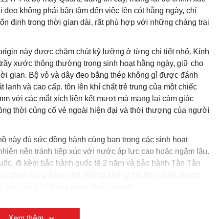
 đeo không phải bận tâm đến việc lên cót hằng ngày, chỉ
g ổn định trong thời gian dài, rất phù hợp với những chàng trai
origin này được chăm chút kỹ lưỡng ở từng chi tiết nhỏ. Kính
trầy xước thông thường trong sinh hoạt hằng ngày, giữ cho
thời gian. Bộ vỏ và dây đeo bằng thép không gỉ được đánh
 lạnh và cao cấp, tôn lên khí chất trẻ trung của một chiếc
0mm với các mắt xích liên kết mượt mà mang lại cảm giác
đồng thời củng cố vẻ ngoài hiện đại và thời thượng của người
 này đủ sức đồng hành cùng bạn trong các sinh hoạt
nhiên nên tránh tiếp xúc với nước áp lực cao hoặc ngâm lâu.
Quốc, đi kèm bảo hành quốc tế 2 năm và bảo hành Tân Tân
 lựa chọn xứng đáng cho những chàng trai theo đuổi phong
ầy sức sống trẻ trung đúng chất Lacoste.
Xem thêm