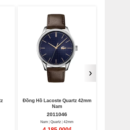
›
Đồng Hồ Nam Lacoste 12.12
Đồng Hồ N
42mm
2011134
Nam
Quartz
42mm
Nam
4.185.000₫
3.