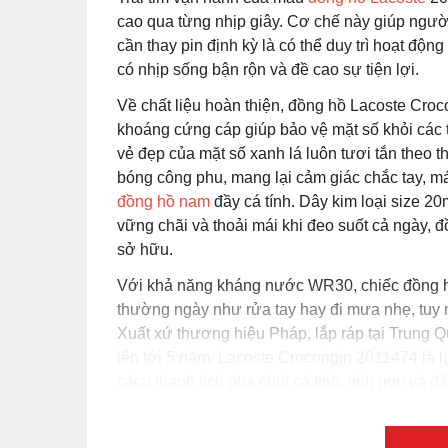
cao qua từng nhịp giây. Cơ chế này giúp người
cần thay pin định kỳ là có thể duy trì hoạt độn
có nhịp sống bận rộn và đề cao sự tiện lợi.
Về chất liệu hoàn thiện, đồng hồ Lacoste Croc
khoáng cứng cáp giúp bảo vệ mặt số khỏi các 
vẻ đẹp của mặt số xanh lá luôn tươi tắn theo 
bóng công phu, mang lại cảm giác chắc tay, mát
đồng hồ nam
đầy cá tính. Dây kim loại size 2
vững chãi và thoải mái khi đeo suốt cả ngày, 
sở hữu.
Với khả năng kháng nước WR30, chiếc đồng hồ
thường ngày như rửa tay hay đi mưa nhẹ, tuy 
Xuất xứ thương hiệu Pháp, lắp ráp tại Trung 
lên tới 5 năm, Lacoste Crocorigin 2011474 là
cách thanh lịch pha chút cá tính, tinh gọn và đ