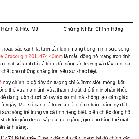
 Hành & Hậu Mãi
Chứng Nhận Chính Hãng
thoại, sắc xanh lá tươi tắn luôn mang trong mình sức sống
te Crocorigin 2011474 40mm
là mẫu đồng hồ mang trọn tinh
 với mặt số xanh lá cá tính, độ mỏng ấn tượng và dây kim loại
 chất cho những chàng trai yêu sự khác biệt.
ồ
này chính là độ dày ấn tượng chỉ 6.2mm siêu mỏng, kết
ng thể vừa nam tính vừa thanh thoát khó tìm ở phân khúc
 dễ dàng luồn dưới cổ tay áo sơ mi mà không tạo cảm giác
 cả ngày. Mặt số xanh lá tươi tắn là điểm nhấn thẩm mỹ đắt
ức sống trẻ trung và cá tính riêng biệt, biến chiếc đồng hồ
stick tối giản được sắp đặt gọn gàng, giữ cho tổng thể mặt
iện ánh sáng.
11474 là bộ máy Quartz đáng tin cậy, mang lại độ chính xác