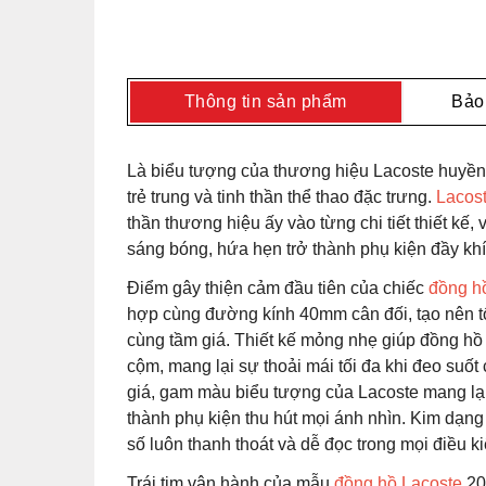
Thông tin sản phẩm
Bảo
Là biểu tượng của thương hiệu Lacoste huyền 
trẻ trung và tinh thần thể thao đặc trưng.
Lacos
thần thương hiệu ấy vào từng chi tiết thiết kế,
sáng bóng, hứa hẹn trở thành phụ kiện đầy khí
Điểm gây thiện cảm đầu tiên của chiếc
đồng h
hợp cùng đường kính 40mm cân đối, tạo nên tổ
cùng tầm giá. Thiết kế mỏng nhẹ giúp đồng hồ
cộm, mang lại sự thoải mái tối đa khi đeo suốt
giá, gam màu biểu tượng của Lacoste mang lại s
thành phụ kiện thu hút mọi ánh nhìn. Kim dạng 
số luôn thanh thoát và dễ đọc trong mọi điều k
Trái tim vận hành của mẫu
đồng hồ Lacoste
20