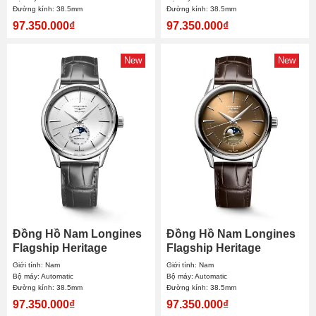
Đường kính: 38.5mm
Đường kính: 38.5mm
97.350.000₫
97.350.000₫
New
New
Đồng Hồ Nam Longines
Đồng Hồ Nam Longines
Flagship Heritage
Flagship Heritage
Moonphase L4.815.4.72.2
Moonphase L4.815.4.62.2
Giới tính: Nam
Giới tính: Nam
38.5mm
38.5mm
Bộ máy: Automatic
Bộ máy: Automatic
Đường kính: 38.5mm
Đường kính: 38.5mm
97.350.000₫
97.350.000₫