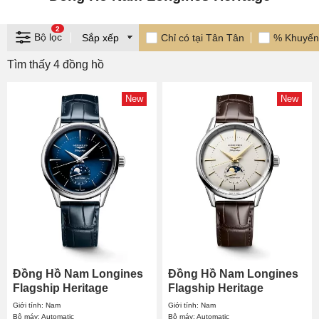
2
Bộ lọc
Chỉ có tại Tân Tân
% Khuyến
Tìm thấy 4 đồng hồ
New
New
Đồng Hồ Nam Longines
Đồng Hồ Nam Longines
Flagship Heritage
Flagship Heritage
Moonphase L4.815.4.92.2
Moonphase L4.815.4.78.2
Giới tính: Nam
Giới tính: Nam
38.5mm
38.5mm
Bộ máy: Automatic
Bộ máy: Automatic