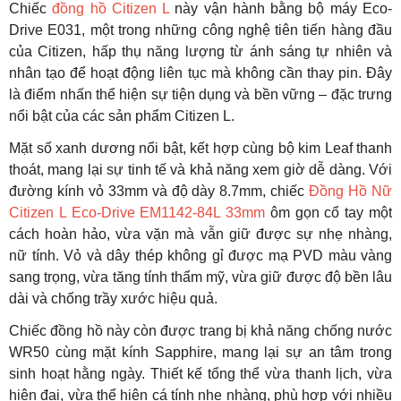
Chiếc
đồng hồ Citizen L
này vận hành bằng bộ máy Eco-
Drive E031, một trong những công nghệ tiên tiến hàng đầu
của Citizen, hấp thụ năng lượng từ ánh sáng tự nhiên và
nhân tạo để hoạt động liên tục mà không cần thay pin. Đây
là điểm nhấn thể hiện sự tiện dụng và bền vững – đặc trưng
nổi bật của các sản phẩm Citizen L.
Mặt số xanh dương nổi bật, kết hợp cùng bộ kim Leaf thanh
thoát, mang lại sự tinh tế và khả năng xem giờ dễ dàng. Với
đường kính vỏ 33mm và độ dày 8.7mm, chiếc
Đồng Hồ Nữ
Citizen L Eco-Drive EM1142-84L 33mm
ôm gọn cổ tay một
cách hoàn hảo, vừa vặn mà vẫn giữ được sự nhẹ nhàng,
nữ tính. Vỏ và dây thép không gỉ được mạ PVD màu vàng
sang trọng, vừa tăng tính thẩm mỹ, vừa giữ được độ bền lâu
dài và chống trầy xước hiệu quả.
Chiếc đồng hồ này còn được trang bị khả năng chống nước
WR50 cùng mặt kính Sapphire, mang lại sự an tâm trong
sinh hoạt hằng ngày. Thiết kế tổng thể vừa thanh lịch, vừa
hiện đại, vừa thể hiện cá tính nhẹ nhàng, phù hợp với nhiều