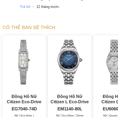
Trả lời
•
12 tháng trước
CÓ THỂ BẠN SẼ THÍCH
Đồng Hồ Nữ
Đồng Hồ Nữ
Đồng H
Citizen Eco-Drive
Citizen L Eco-Drive
Citizen 
14.3x30.7mm
33mm
26
EG7040-74D
EM1140-80L
EU6060
Nữ
Eco-Drive
Nữ
Eco-Drive
33mm
Nữ
Quartz