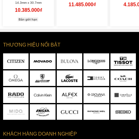
14.3mm x 30.7mm
11.485.000₫
4.185.
10.385.000₫
Bản giới hạn
THƯƠNG HIỆU NỔI BẬT
KHÁCH HÀNG DOANH NGHIỆP