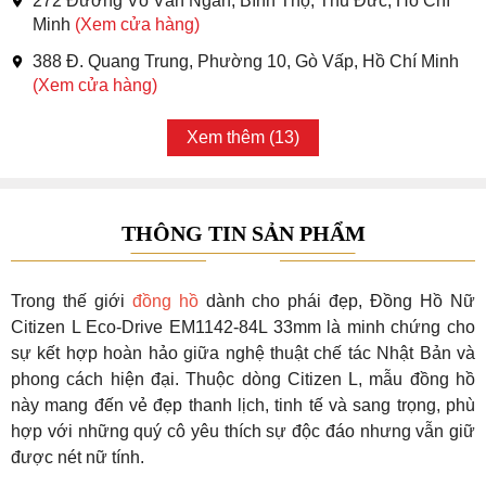
272 Đường Võ Văn Ngân, Bình Thọ, Thủ Đức, Hồ Chí
Minh
(Xem cửa hàng)
388 Đ. Quang Trung, Phường 10, Gò Vấp, Hồ Chí Minh
(Xem cửa hàng)
Xem thêm (13)
THÔNG TIN SẢN PHẨM
Trong thế giới
đồng hồ
dành cho phái đẹp, Đồng Hồ Nữ
Citizen L Eco-Drive EM1142-84L 33mm là minh chứng cho
sự kết hợp hoàn hảo giữa nghệ thuật chế tác Nhật Bản và
phong cách hiện đại. Thuộc dòng Citizen L, mẫu đồng hồ
này mang đến vẻ đẹp thanh lịch, tinh tế và sang trọng, phù
hợp với những quý cô yêu thích sự độc đáo nhưng vẫn giữ
được nét nữ tính.