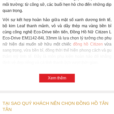
môi trường: từ công sở, các buổi hẹn hò cho đến những dịp
quan trọng.
Với sự kết hợp hoàn hảo giữa mặt số xanh dương tinh tế,
bộ kim Leaf thanh mảnh, vỏ và dây thép mạ vàng bền bỉ
cùng công nghệ Eco-Drive tiên tiến, Đồng Hồ Nữ Citizen L
Eco-Drive EM1142-84L 33mm là lựa chọn lý tưởng cho phụ
nữ hiện đại muốn sở hữu một chiếc
đồng hồ Citizen
vừa
sang trọng, vừa bền bỉ, đồng thời thể hiện phong cách và gu
thẩm mỹ tinh tế. Đây là món phụ kiện hoàn hảo để khẳng
định vẻ đẹp riêng và cá tính thanh lịch vượt thời gian.
Xem thêm
TẠI SAO QUÝ KHÁCH NÊN CHỌN ĐỒNG HỒ TÂN
TÂN