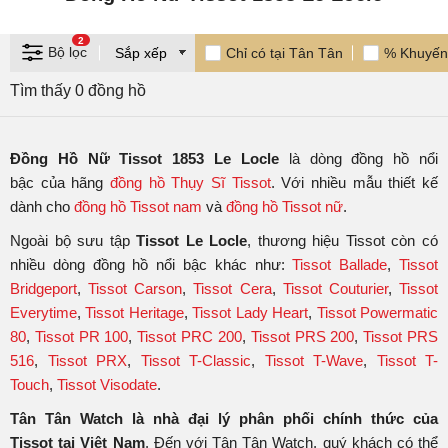
2
Bộ lọc
Chỉ có tại Tân Tân
% Khuyến
Tìm thấy 0 đồng hồ
Đồng Hồ Nữ Tissot 1853 Le Locle
là dòng đồng hồ nổi
bậc của hãng
đồng hồ Thụy Sĩ Tissot
. Với nhiều mẫu thiết kế
dành cho
đồng hồ Tissot nam
và
đồng hồ Tissot nữ
.
Ngoài bộ sưu tập
Tissot Le Locle
, thương hiệu Tissot còn có
nhiều dòng đồng hồ nổi bậc khác như:
Tissot Ballade
,
Tissot
Bridgeport
,
Tissot Carson
,
Tissot Cera
,
Tissot Couturier
,
Tissot
Everytime
,
Tissot Heritage
,
Tissot Lady Heart
,
Tissot Powermatic
80
,
Tissot PR 100
,
Tissot PRC 200
,
Tissot PRS 200
,
Tissot PRS
516
,
Tissot PRX
,
Tissot T-Classic
,
Tissot T-Wave
,
Tissot T-
Touch
,
Tissot Visodate
.
Tân Tân Watch là nhà đại lý phân phối chính thức của
Tissot tại Việt Nam
. Đến với Tân Tân Watch, quý khách có thể