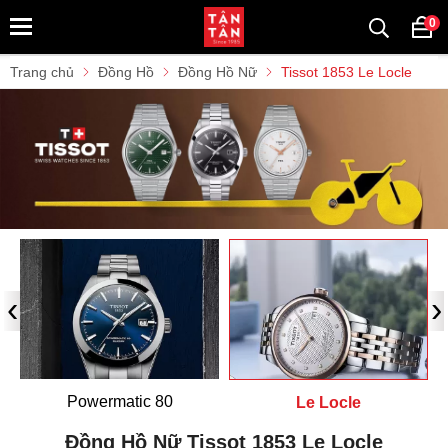
0
Trang chủ
Đồng Hồ
Đồng Hồ Nữ
Tissot 1853 Le Locle
‹
›
Powermatic 80
Le Locle
Đồng Hồ Nữ Tissot 1853 Le Locle