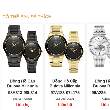
CÓ THỂ BẠN SẼ THÍCH
Đồng Hồ Cặp
Đồng Hồ Cặp
Đồng H
Bulova Millennia
Bulova Millennia
Bulova R
98A313 - 98L314
97A183 - 97L175
98A313-98L314
97A183-97L175
96A235 -
Cặp Đôi
Quartz
Cặp Đôi
Quartz
Automa
Liên hệ
Liên hệ
Liên