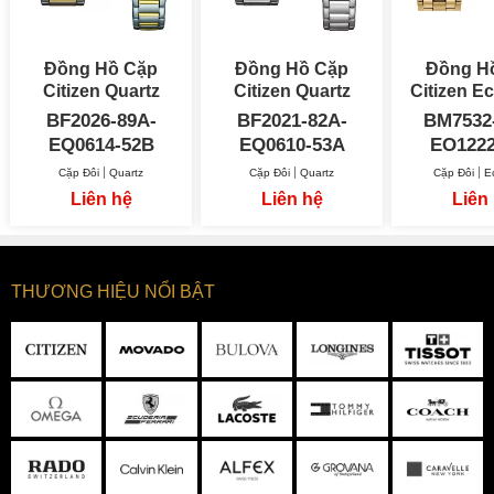
Đồng Hồ Cặp
Đồng Hồ Cặp
Đồng H
Citizen Quartz
Citizen Quartz
Citizen E
BF2026-89A -
BF2021-82A -
Peyt
BF2026-89A-
BF2021-82A-
BM7532-
EQ0614-52B
EQ0610-53A
EQ0614-52B
EQ0610-53A
EO1222
Cặp Đôi
Quartz
Cặp Đôi
Quartz
Cặp Đôi
E
Liên hệ
Liên hệ
Liên
THƯƠNG HIỆU NỔI BẬT