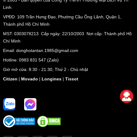
© 2003
- Bản quyền của Công Ty TNHH Thương Mại Dịch Vụ Trí
Linh.
VPĐD:
109 Trần Hưng Đạo, Phường Cầu Ông Lãnh, Quận 1,
Thành phố Hồ Chí Minh
MST: 0303078213 Cấp ngày: 22/10/2003 Nơi cấp: Thành phố Hồ
Chí Minh
Email: donghotantan.1985@gmail.com
Hotline:
0983 831 547
(Zalo)
Giờ mở cửa: 8:30 - 21:30, Thứ 2 - Chủ nhật
Citizen
|
Movado
|
Longines
|
Tissot