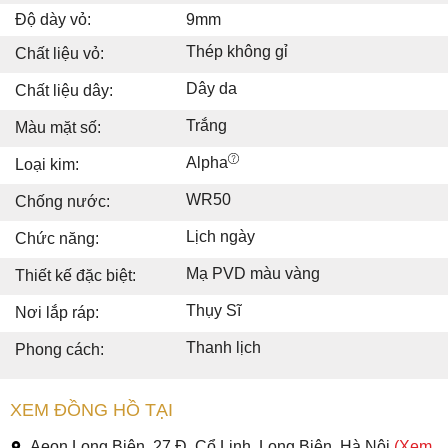
Độ dày vỏ:
9mm
Thép không gỉ
Chất liệu vỏ:
Dây da
Chất liệu dây:
Trắng
Màu mặt số:
Alpha
Loại kim:
WR50
Chống nước:
Lịch ngày
Chức năng:
Mạ PVD màu vàng
Thiết kế đặc biệt:
Thụy Sĩ
Nơi lắp ráp:
Thanh lịch
Phong cách:
XEM ĐỒNG HỒ TẠI
Aeon Long Biên, 27 Đ. Cổ Linh, Long Biên, Hà Nội
(Xem