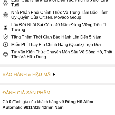
Luôn Cập Nhật Mẫu Mới Liên Tục, Phù Hợp Mọi Lứa
Tuổi
Nhà Phân Phối Chính Thức Và Trung Tâm Bảo Hành
Ủy Quyền Của Citizen, Movado Group
Lâu Đời Nhất Sài Gòn - 40 Năm Đứng Vững Trên Thị
Trường
Tặng Thêm Thời Gian Bảo Hành Lên Đến 5 Năm
Miễn Phí Thay Pin Chính Hãng (Quartz) Trọn Đời
Tư Vấn Kiến Thức Chuyên Môn Sâu Về Đồng Hồ, Thật
Tâm Và Hữu Dụng
BẢO HÀNH & HẬU MÃI
ĐÁNH GIÁ
SẢN PHẤM
Có
0
đánh giá của khách hàng
về Đồng Hồ Alfex
Automatic 9011/838 42mm Nam