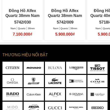
Đồng Hồ Alfex
Đồng Hồ Alfex
Đồng Hồ
Quartz 38mm Nam
Quartz 38mm Nam
Quar
5742/030
5742/009
5718/
Nam
Quartz
38mm
Nam
Quartz
38mm
Nam
Quart
7.100.000₫
5.900.000₫
5.900.
THƯƠNG HIỆU NỔI BẬT