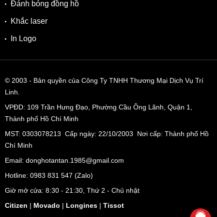
Đánh bóng đồng hồ
Khắc laser
In Logo
© 2003
- Bản quyền của Công Ty TNHH Thương Mại Dịch Vụ Trí
Linh.
Thiết kế lộ máy Open-Heart đặc trưng của Bulova
VPĐD:
109 Trần Hưng Đạo, Phường Cầu Ông Lãnh, Quận 1,
Thành phố Hồ Chí Minh
Vì thuộc dòng
Bulova Open-Heart
nên điểm nhấn độc đáo
MST: 0303078213 Cấp ngày: 22/10/2003 Nơi cấp: Thành phố Hồ
mà Bulova 97A136 mang lại chính là phần lộ máy Open-
Chí Minh
Heart. Sở dĩ thiết kế này có tên như vậy là vì phần được lộ
ra chính là bánh xe cân bằng - hay còn được gọi là “trái tim
Email: donghotantan.1985@gmail.com
của bộ máy”. Đây là một trong những chi tiết mà chỉ Bulova
Hotline:
0983 831 547
(Zalo)
mới có thể mang lại. Nhìn kỹ hơn một chút, chúng ta sẽ thấy
Giờ mở cửa: 8:30 - 21:30, Thứ 2 - Chủ nhật
các chi tiết máy được cắt gọt cực kỳ sắc nét, không một chi
Citizen
|
Movado
|
Longines
|
Tissot
tiết thừa - một lần nữa chứng minh cho trình độ gia công bậc