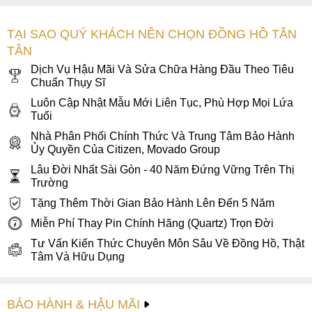
sang trọng và lịch lãm với sự phối hợp hài hòa giữa gam
màu nâu đậm từ dây da cùng mặt số tròn mạ vàng hồng cổ
TẠI SAO QUÝ KHÁCH NÊN CHỌN ĐỒNG HỒ TÂN
điển. Tông màu trầm ấm không chỉ thể hiện nét nam tính mà
TÂN
còn làm toát lên phong cách lịch lãm của một người đàn
Dịch Vụ Hậu Mãi Và Sửa Chữa Hàng Đầu Theo Tiêu
ông.
Chuẩn Thụy Sĩ
Không chỉ dừng lại ở đó, Bulova 97A136 còn toát lên nét
Luôn Cập Nhật Mẫu Mới Liên Tục, Phù Hợp Mọi Lứa
hiện đại trong nhiều chi tiết như bộ kim Dauphine, các cọc
Tuổi
số dạng cọc nổi khối và nổi bật nhất chính là phần lộ máy
Nhà Phân Phối Chính Thức Và Trung Tâm Bảo Hành
độc đáo mà chỉ có thể tìm thấy ở những chiếc đồng hồ
Ủy Quyền Của Citizen, Movado Group
Bulova lộ cơ
đặc trưng.
Lâu Đời Nhất Sài Gòn - 40 Năm Đứng Vững Trên Thị
Trường
2. Bộ vỏ sắc sảo cùng núm chỉnh giờ đặt
Tặng Thêm Thời Gian Bảo Hành Lên Đến 5 Năm
lệch độc đáo
Miễn Phí Thay Pin Chính Hãng (Quartz) Trọn Đời
Bộ vỏ đồng hồ được làm từ thép không gỉ mạ PVD vàng
Tư Vấn Kiến Thức Chuyên Môn Sâu Về Đồng Hồ, Thật
hồng được cắt gọt và đánh bóng tỉ mỉ giúp vẻ ngoài đồng hồ
Tâm Và Hữu Dụng
sáng bóng rất bắt mắt. Ở cạnh phải đồng hồ, núm chỉnh giờ
dạng nắp chai được khắc nổi biểu tượng của Bulova và đặt
tại vị trí 2 giờ rất độc đáo, khác với những mẫu đồng hồ
BẢO HÀNH & HẬU MÃI