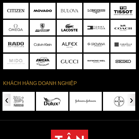
Dây da nâu dập vân cá sấu được may tỉ mỉ, chắc chắn
KHÁCH HÀNG DOANH NGHIỆP
Thêm vào đó, Bulova đã sử dụng khóa cài thường thấy trên
những chiếc đồng hồ dây da cho mẫu đồng hồ này. Điểm
‹
›
mạnh của khóa cài là sự gọn gàng, tiện lợi và cực kỳ chắc
chắn.
4. Mặt số vân phun nhám cùng thiết kế
Open-Heart lộ máy độc đáo
Các mặt số mà Bulova làm ra từ xưa đến nay vẫn luôn nổi