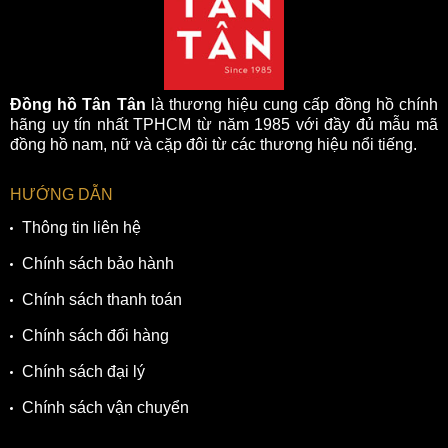
tiếng với sự độc đáo “không đụng hàng” với bất cứ một
thương hiệu nào khác. Trong số vô vàn những thiết kế đặc
sắc đó, Bulova 97A136 là một trong những minh chứng
hoàn hảo, nổi bật lên như một đại diện cho phong cách mặt
Đồng hồ Tân Tân
là thương hiệu cung cấp đồng hồ chính
số cổ điển tuy xưa cũ nhưng cực kỳ lôi cuốn.
hãng uy tín nhất TPHCM từ năm 1985 với đầy đủ mẫu mã
đồng hồ nam, nữ và cặp đôi từ các thương hiệu nổi tiếng.
HƯỚNG DẪN
Thông tin liên hệ
Chính sách bảo hành
Chính sách thanh toán
Chính sách đổi hàng
Chính sách đại lý
Chính sách vận chuyển
Mặt số vân phun nhám cực kỳ tinh tế và ấn tượng cùng bộ
kim Dauphine mạnh mẽ