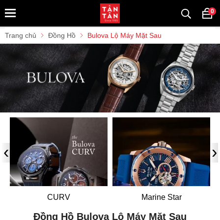
0
Trang chủ
Đồng Hồ
Bulova Lộ Máy Mặt Sau
‹
›
CURV
Marine Star
Đồng Hồ Bulova Lộ Máy Mặt Sau