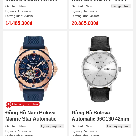
33mm
Giới tính: Nam
Giới tính: Nam
Bản giới hạn
Bộ máy: Automatic
Bộ máy: Automatic
Đường kính: 33mm
Đường kính: 40mm
14.485.000₫
20.885.000₫
Chỉ có tại Tân Tân
Đồng Hồ Nam Bulova
Đồng Hồ Bulova
Marine Star Automatic
Automatic 96C130 42mm
98A227 45mm
Nam
Giới tính: Nam
Lộ máy mặt sau
Giới tính: Nam
Lộ máy mặt sau
Bộ máy: Automatic
Bộ máy: Automatic
Đường kính: 45mm
Đường kính: 42mm