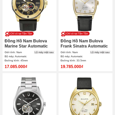
Chỉ có tại Tân Tân
Chỉ có tại Tân Tân
Đồng Hồ Nam Bulova
Đồng Hồ Nam Bulova
Marine Star Automatic
Frank Sinatra Automatic
98A272 45mm
97B197 33.5mm
Giới tính: Nam
Lộ máy mặt sau
Giới tính: Nam
Lộ máy mặt sau
Bộ máy: Automatic
Bộ máy: Automatic
Đường kính: 45mm
Đường kính: 33.5mm
17.085.000₫
19.785.000₫