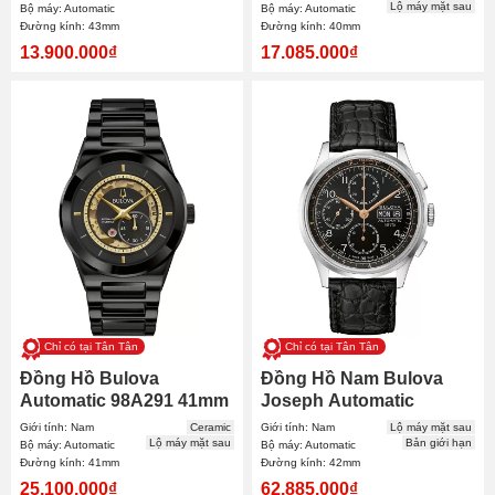
Lộ máy mặt sau
Bộ máy: Automatic
Bộ máy: Automatic
Đường kính: 43mm
Đường kính: 40mm
13.900.000₫
17.085.000₫
Chỉ có tại Tân Tân
Chỉ có tại Tân Tân
Đồng Hồ Bulova
Đồng Hồ Nam Bulova
Automatic 98A291 41mm
Joseph Automatic
Nam
Chronograph 96C146
Giới tính: Nam
Ceramic
Giới tính: Nam
Lộ máy mặt sau
42mm
Lộ máy mặt sau
Bản giới hạn
Bộ máy: Automatic
Bộ máy: Automatic
Đường kính: 41mm
Đường kính: 42mm
25.100.000₫
62.885.000₫