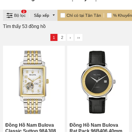
2
Bộ lọc
Chỉ có tại Tân Tân
% Khuyến
Tìm thấy 53 đồng hồ
1
2
›
››
Đồng Hồ Nam Bulova
Đồng Hồ Nam Bulova
Classic Sutton 98A308
Rat Pack 96B406 40mm