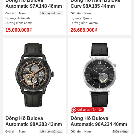
Đồng Hồ Bulova
Đồng Hồ Nam Bulova
Automatic 97A148 46mm
Curv 98A185 44mm
Nam
Giới tính: Nam
Lộ máy mặt sau
Giới tính: Nam
Bộ máy: Automatic
Bộ máy: Quartz
Đường kính: 46mm
Đường kính: 44mm
15.000.000₫
26.685.000₫
Chỉ có tại Tân Tân
Đồng Hồ Bulova
Đồng Hồ Bulova
Automatic 98A283 43mm
Automatic 96A234 40mm
Nam
Nam
Giới tính: Nam
Lộ máy mặt sau
Giới tính: Nam
Siêu mỏng