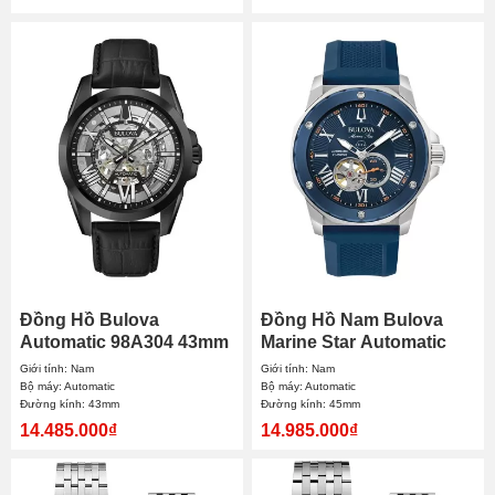
Đồng Hồ Bulova
Đồng Hồ Nam Bulova
Automatic 98A304 43mm
Marine Star Automatic
Nam
98A303 45mm
Giới tính: Nam
Giới tính: Nam
Bộ máy: Automatic
Bộ máy: Automatic
Đường kính: 43mm
Đường kính: 45mm
14.485.000₫
14.985.000₫