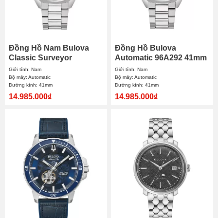
Đồng Hồ Nam Bulova
Đồng Hồ Bulova
Classic Surveyor
Automatic 96A292 41mm
Automatic 96A293 41mm
Nam
Giới tính: Nam
Giới tính: Nam
Bộ máy: Automatic
Bộ máy: Automatic
Đường kính: 41mm
Đường kính: 41mm
14.985.000₫
14.985.000₫