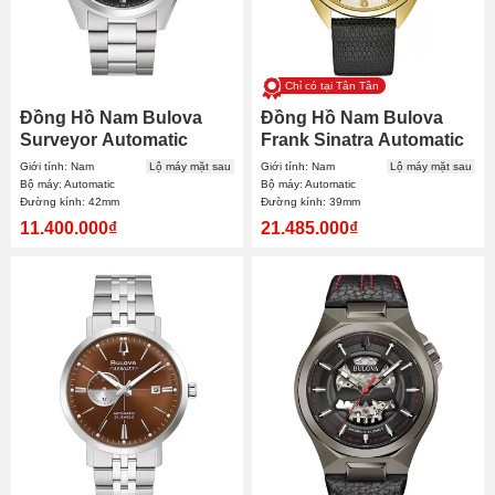
Chỉ có tại Tân Tân
Đồng Hồ Nam Bulova
Đồng Hồ Nam Bulova
Surveyor Automatic
Frank Sinatra Automatic
96A270 42mm
97B196 39mm
Giới tính: Nam
Lộ máy mặt sau
Giới tính: Nam
Lộ máy mặt sau
Bộ máy: Automatic
Bộ máy: Automatic
Đường kính: 42mm
Đường kính: 39mm
11.400.000₫
21.485.000₫