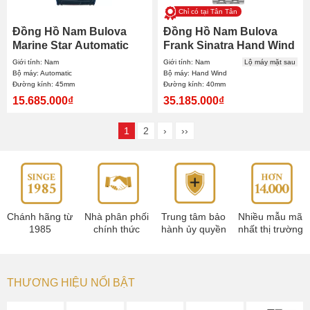
Chỉ có tại Tân Tân
Đồng Hồ Nam Bulova
Đồng Hồ Nam Bulova
Marine Star Automatic
Frank Sinatra Hand Wind
96A291 45mm
96B346 40mm
Giới tính: Nam
Giới tính: Nam
Lộ máy mặt sau
Bộ máy: Automatic
Bộ máy: Hand Wind
Đường kính: 45mm
Đường kính: 40mm
15.685.000₫
35.185.000₫
1
2
›
››
Chánh hãng từ
Nhà phân phối
Trung tâm bảo
Nhiều mẫu mã
1985
chính thức
hành ủy quyền
nhất thị trường
THƯƠNG HIỆU NỔI BẬT