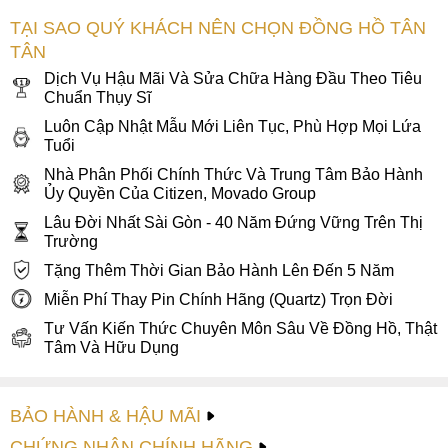
kim giây được tổ điểm bằng màu đỏ sang trọng tạo nên sự
TẠI SAO QUÝ KHÁCH NÊN CHỌN ĐỒNG HỒ TÂN
hài hòa và phóng khoáng cho mặt số. Bao bọc xung quanh
TÂN
là những cọc số index nổi khối sáng bóng, được phủ dạ
Dịch Vụ Hậu Mãi Và Sửa Chữa Hàng Đầu Theo Tiêu
quang giúp các chàng dễ dàng quan sát thời gian trong điều
Chuẩn Thụy Sĩ
kiện thiếu sáng.
Luôn Cập Nhật Mẫu Mới Liên Tục, Phù Hợp Mọi Lứa
Tuổi
Nhà Phân Phối Chính Thức Và Trung Tâm Bảo Hành
Ủy Quyền Của Citizen, Movado Group
Lâu Đời Nhất Sài Gòn - 40 Năm Đứng Vững Trên Thị
Trường
Tặng Thêm Thời Gian Bảo Hành Lên Đến 5 Năm
Miễn Phí Thay Pin Chính Hãng (Quartz) Trọn Đời
Tư Vấn Kiến Thức Chuyên Môn Sâu Về Đồng Hồ, Thật
Tâm Và Hữu Dụng
BẢO HÀNH & HẬU MÃI
CHỨNG NHẬN CHÍNH HÃNG