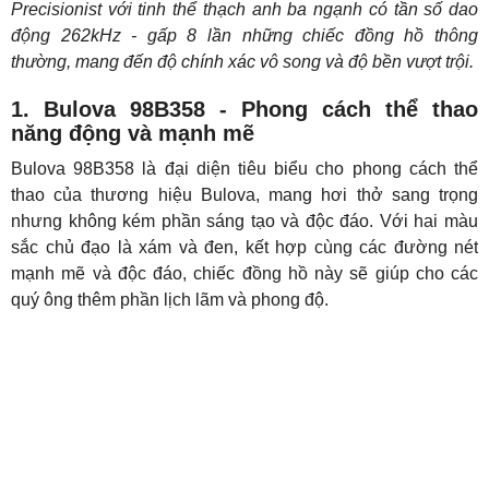
Precisionist với tinh thể thạch anh ba ngạnh có tần số dao
động 262kHz - gấp 8 lần những chiếc đồng hồ thông
thường, mang đến độ chính xác vô song và độ bền vượt trội.
1. Bulova 98B358 - Phong cách thể thao
năng động và mạnh mẽ
Bulova 98B358 là đại diện tiêu biểu cho phong cách thể
thao của thương hiệu Bulova, mang hơi thở sang trọng
nhưng không kém phần sáng tạo và độc đáo. Với hai màu
sắc chủ đạo là xám và đen, kết hợp cùng các đường nét
mạnh mẽ và độc đáo, chiếc đồng hồ này sẽ giúp cho các
quý ông thêm phần lịch lãm và phong độ.
Hơi thở thể thao của Bulova 98B358 thể hiện đậm nét ở bộ
vỏ bằng thép không gỉ mạ PVD màu đen quyền lực. Liền
mạch là viền bezel với thiết kế góc cạnh, sắc nét và khỏe
khoắn. Toàn bộ bề mặt được đánh phay xước giúp phô diễn
trọn vẹn vẻ đẹp của mặt số. Bên cạnh đó, dây đeo bằng cao