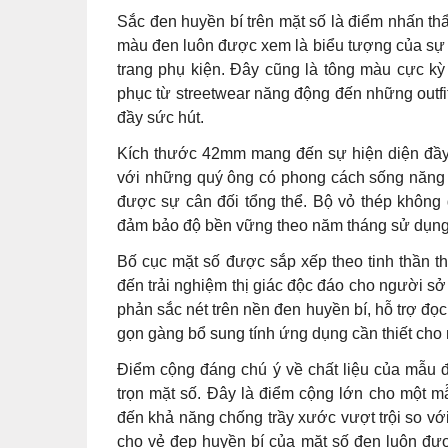
Sắc đen huyền bí trên mặt số là điểm nhấn t
màu đen luôn được xem là biểu tượng của sự m
trang phụ kiện. Đây cũng là tông màu cực kỳ
phục từ streetwear năng động đến những outf
đầy sức hút.
Kích thước 42mm mang đến sự hiện diện đầy b
với những quý ông có phong cách sống năng 
được sự cân đối tổng thể. Bộ vỏ thép không
đảm bảo độ bền vững theo năm tháng sử dụng
Bố cục mặt số được sắp xếp theo tinh thần th
đến trải nghiệm thị giác độc đáo cho người sở
phản sắc nét trên nền đen huyền bí, hỗ trợ đọc
gọn gàng bổ sung tính ứng dụng cần thiết cho 
Điểm cộng đáng chú ý về chất liệu của mẫu đ
trọn mặt số. Đây là điểm cộng lớn cho một 
đến khả năng chống trầy xước vượt trội so vớ
cho vẻ đẹp huyền bí của mặt số đen luôn đượ