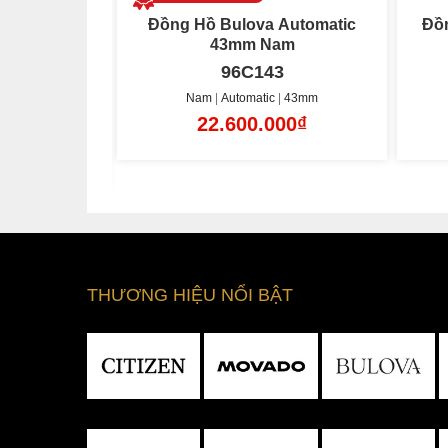
Automatic
Đồng Hồ Nam Bulova Marine
Đồ
am
Star Automatic 45mm
3
96A303
43mm
Nam
Automatic
45mm
00₫
14.985.000₫
THƯƠNG HIỆU NỔI BẬT