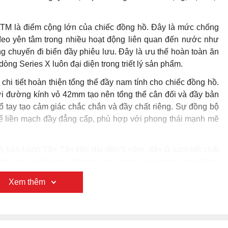
TM là điểm cộng lớn của chiếc đồng hồ. Đây là mức chống
eo yên tâm trong nhiều hoạt động liên quan đến nước như
g chuyến đi biển đầy phiêu lưu. Đây là ưu thế hoàn toàn ăn
òng Series X luôn đại diện trong triết lý sản phẩm.
hi tiết hoàn thiện tổng thể đầy nam tính cho chiếc đồng hồ.
 đường kính vỏ 42mm tạo nên tổng thể cân đối và đầy bản
 cổ tay tạo cảm giác chắc chắn và đầy chất riêng. Sự đồng bộ
thể liền mạch đầy đẳng cấp, phù hợp với phong thái mạnh mẽ
à bảo hành Tân Tân kéo dài đến 5 năm, đây là cam kết chất
nh tiếng, biến mẫu đồng hồ này thành lựa chọn xứng đáng
n, yêu thích tinh thần thể thao mạnh mẽ và trân trọng độ
Xem thêm
trưng của Bulova mang lại trên cổ tay.