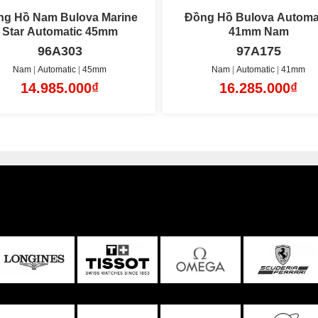
ng Hồ Bulova Automatic
Đồng Hồ Bulova Automa
41mm Nam
42mm Nam
97A175
96C130
Nam
Automatic
41mm
Nam
Automatic
42mm
16.285.000₫
9.500.000₫
Lộ máy mặt sau