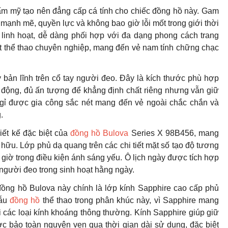
hẩm mỹ tạo nên đẳng cấp cá tính cho chiếc đồng hồ này. Gam
ạnh mẽ, quyền lực và không bao giờ lỗi mốt trong giới thời
 linh hoạt, dễ dàng phối hợp với đa dạng phong cách trang
it thể thao chuyên nghiệp, mang đến vẻ nam tính chững chạc
ản lĩnh trên cổ tay người đeo. Đây là kích thước phù hợp
động, đủ ấn tượng để khẳng định chất riêng nhưng vẫn giữ
 gỉ được gia công sắc nét mang đến vẻ ngoài chắc chắn và
.
iết kế đặc biệt của
đồng hồ Bulova
Series X 98B456, mang
 hữu. Lớp phủ dạ quang trên các chi tiết mặt số tạo độ tương
 giờ trong điều kiện ánh sáng yếu. Ô lịch ngày được tích hợp
người đeo trong sinh hoạt hằng ngày.
ồng hồ Bulova này chính là lớp kính Sapphire cao cấp phủ
mẫu
đồng hồ
thể thao trong phân khúc này, vì Sapphire mang
i các loại kính khoáng thông thường. Kính Sapphire giúp giữ
c bảo toàn nguyên vẹn qua thời gian dài sử dụng, đặc biệt