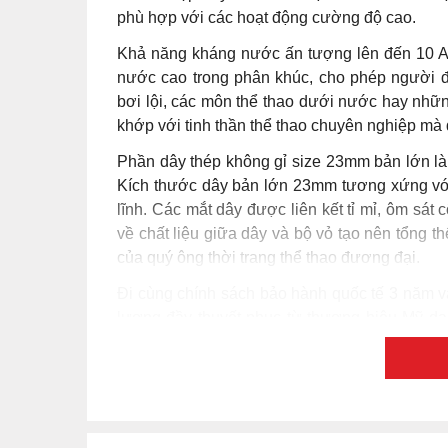
phù hợp với các hoạt động cường độ cao.
Khả năng kháng nước ấn tượng lên đến 10 A
nước cao trong phân khúc, cho phép người đ
bơi lội, các môn thể thao dưới nước hay nhữn
khớp với tinh thần thể thao chuyên nghiệp mà d
Phần dây thép không gỉ size 23mm bản lớn là c
Kích thước dây bản lớn 23mm tương xứng với
lĩnh. Các mắt dây được liên kết tỉ mỉ, ôm sát
về chất liệu giữa dây và bộ vỏ tạo nên tổng 
của quý ông thời trang thể thao đương đại.
Đi cùng chính sách bảo hành quốc tế 3 năm v
lượng đầy thuyết phục từ thương hiệu Mỹ da
cho những quý ông đam mê công nghệ tiên tiế
chính xác vượt trội mà công nghệ 262 kHz đặc 