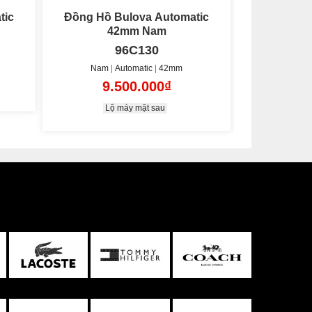
tic
Đồng Hồ Bulova Automatic
Đồng Hồ Bulo
41mm Nam
96B374
Nam
Automatic
41mm
Nam
12.985.000₫
13
Lộ máy mặt sau