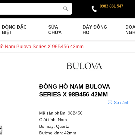
0983 831 547
DÒNG ĐẶC
SỬA
DÂY ĐỒNG
DO
BIỆT
CHỮA
HỒ
NGH
ồ Nam Bulova Series X 98B456 42mm
ĐỒNG HỒ NAM BULOVA
SERIES X 98B456 42MM
So sánh
Mã sản phẩm: 98B456
Giới tính: Nam
Bộ máy: Quartz
Đường kính: 42mm