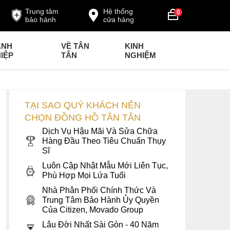
Trung tâm
Hệ thống
0
bảo hành
cửa hàng
ANH
VỀ TÂN
KINH
IỆP
TÂN
NGHIỆM
TẠI SAO QUÝ KHÁCH NÊN
CHỌN ĐỒNG HỒ TÂN TÂN
Dịch Vụ Hậu Mãi Và Sửa Chữa
Hàng Đầu Theo Tiêu Chuẩn Thụy
Sĩ
Luôn Cập Nhật Mẫu Mới Liên Tục,
Phù Hợp Mọi Lứa Tuổi
Nhà Phân Phối Chính Thức Và
Trung Tâm Bảo Hành Ủy Quyền
Của Citizen, Movado Group
Lâu Đời Nhất Sài Gòn - 40 Năm