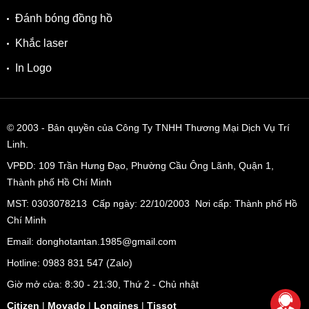
Đánh bóng đồng hồ
Khắc laser
In Logo
© 2003
- Bản quyền của Công Ty TNHH Thương Mại Dịch Vụ Trí
Linh.
VPĐD:
109 Trần Hưng Đạo, Phường Cầu Ông Lãnh, Quận 1,
Thành phố Hồ Chí Minh
MST: 0303078213 Cấp ngày: 22/10/2003 Nơi cấp: Thành phố Hồ
Chí Minh
Bộ dây thép mạ ion đen và khóa gập chắc chắn
Email: donghotantan.1985@gmail.com
Chất ngầu của Citizen AN8195-58E còn được thể hiện trong
Hotline:
0983 831 547
(Zalo)
việc nhà sản xuất đánh phay xước cho dây đeo chứ không
Giờ mở cửa: 8:30 - 21:30, Thứ 2 - Chủ nhật
phải đánh bóng tạo nên tổng thể đồng hồ đầy cá tính.
Citizen
|
Movado
|
Longines
|
Tissot