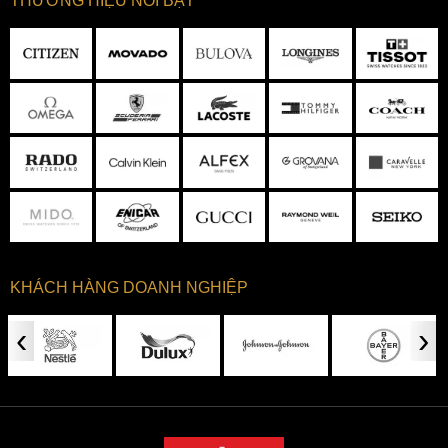
THƯƠNG HIỆU NỔI BẬT
KHÁCH HÀNG DOANH NGHIỆP
‹
›
Kim và cọc số được phủ dạ quang thuận tiện xem giờ trong
điều kiện thiếu sáng
Viền ngoài mặt số Citizen AN8195-58E là thang đo vận tốc
Tachymeter, Chức năng của đồng hồ Citizen Tachymeter