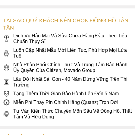
TẠI SAO QUÝ KHÁCH NÊN CHỌN ĐỒNG HỒ TÂN
Bộ nút bấm Chronograph cùng bộ vỏ phay xước cực kỳ
TÂN
mạnh mẽ
Dịch Vụ Hậu Mãi Và Sửa Chữa Hàng Đầu Theo Tiêu
Chuẩn Thụy Sĩ
Viền bezel của Citizen AN8195-58E cũng được mạ đen tạo
nên vẻ ngoài trung tính, trầm tối và mạnh mẽ tựa như tinh
Luôn Cập Nhật Mẫu Mới Liên Tục, Phù Hợp Mọi Lứa
Tuổi
thần thể thao mà đồng hồ mang lại. Đặc biệt, Citizen
AN8195-58E còn được trang bị khả năng chống nước 10
Nhà Phân Phối Chính Thức Và Trung Tâm Bảo Hành
Ủy Quyền Của Citizen, Movado Group
ATM tương đương độ sâu 100m nước hỗ trợ đi mưa, đi bơi
tuyệt đối an toàn.
Lâu Đời Nhất Sài Gòn - 40 Năm Đứng Vững Trên Thị
Trường
2. Mặt số họa tiết tổ ong nổi bật
Tặng Thêm Thời Gian Bảo Hành Lên Đến 5 Năm
Citizen AN8195-58E sở hữu mặt số có hoạ tiết tổ ong được
Miễn Phí Thay Pin Chính Hãng (Quartz) Trọn Đời
khắc chìm nổi rất ấn tượng tạo nên sự khác lạ. Khi so với
Tư Vấn Kiến Thức Chuyên Môn Sâu Về Đồng Hồ, Thật
những mẫu đồng hồ Citizen Chronograph khác cùng phân
Tâm Và Hữu Dụng
khúc giá, rất ít mẫu
đồng hồ đeo tay
nào có được mặt số
độc đáo và khác biệt như thế này.