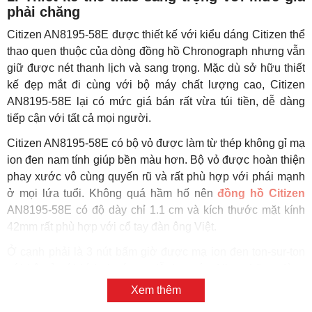
Start/Stop, ở góc 3 giờ là nút chỉnh giờ phút quen thuộc và ở
góc 4 giờ là nút Reset thời gian.
Xem thêm