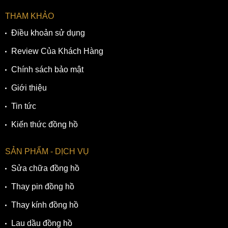
THAM KHẢO
Điều khoản sử dụng
Review Của Khách Hàng
Thang đo vận tốc Tachymeter là điểm nhấn độc đáo trên mặt
số đồng hồ
Chính sách bảo mật
Giới thiệu
3. Dây đeo kim loại đen cá tính
Tin tức
Tương tự những mẫu
đồng hồ nam
dây kim loại thương
hiệu Citizen khác, Citizen AN8195-58E sở hữu bộ dây thép
Kiến thức đồng hồ
không gỉ cứng cáp, hạn chế ăn mòn. Cũng như bộ vỏ, dây
đeo của Citizen AN8195-58E cũng được mạ ion đen giúp
SẢN PHẨM - DỊCH VỤ
màu sắc bền bỉ theo thời gian.
Sửa chữa đồng hồ
Thay pin đồng hồ
Thay kính đồng hồ
Lau dầu đồng hồ