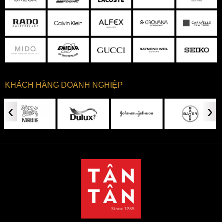
chắn với bề mặt hoàn thiện phay xước với niềng đáng bóng
cho độ bắt sang cao với phần càng nối vừa phải phù hợp
với cổ tay 15.5mm trở lên khi sở hữ kích cỡ 39mm. Đồng hồ
được trang bị bộ máy quartz và độ chịu áp suất ở độ sâu 50
mét nước, với độ chịu nước này các anh có thể thoải mái
mang đi mưa, đi tắm, rửa tay mà không sợ làm ảnh hưởng
tới đồng hồ.
KHÁCH HÀNG DOANH NGHIỆP
‹
›