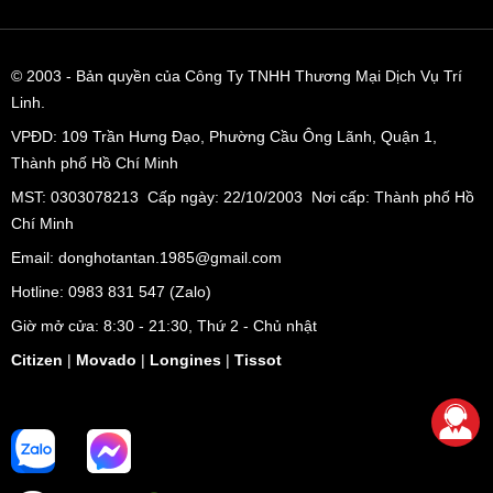
© 2003
- Bản quyền của Công Ty TNHH Thương Mại Dịch Vụ Trí
Linh.
VPĐD:
109 Trần Hưng Đạo, Phường Cầu Ông Lãnh, Quận 1,
Thành phố Hồ Chí Minh
MST: 0303078213 Cấp ngày: 22/10/2003 Nơi cấp: Thành phố Hồ
Chí Minh
Email: donghotantan.1985@gmail.com
Hotline:
0983 831 547
(Zalo)
Phụ kiện hoàn hoàn thêm nét lịch lãm cho các chàng trai trẻ
Giờ mở cửa: 8:30 - 21:30, Thứ 2 - Chủ nhật
trung, hiện đại
Citizen
|
Movado
|
Longines
|
Tissot
Citizen BI5000-10A là sự lựa chọn hoàn hảo cho các chàng
trai hiện đại, trẻ trung. Chiếc đồng hồ này là phụ kiện không
thể thiếu và phù hợp với mọi phong cách thời trang dù là khi
đi làm, đi chơi hay những buổi tiệc sang trọng. Một chiếc sơ
mi trắng và quần tây cũng đủ để làm nổi bật lên sự lịch lãm,