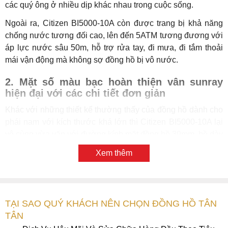
các quý ông ở nhiều dịp khác nhau trong cuộc sống.
Ngoài ra, Citizen BI5000-10A còn được trang bị khả năng
chống nước tương đối cao, lên đến 5ATM tương đương với
áp lực nước sâu 50m, hỗ trợ rửa tay, đi mưa, đi tắm thoải
mái vận động mà không sợ đồng hồ bị vô nước.
2. Mặt số màu bạc hoàn thiện vân sunray
hiện đại với các chi tiết đơn giản
Khác với những thiết kế thường thấy của đồng hồ dành cho
phái nam với kích thước khá lớn thì Citizen BI5000-10A lại
vô cùng vừa vặn với đường kính mặt đồng hồ 39mm, bề dày
8mm, cực kỳ phù hợp cho mọi chàng trai đa dạng mọi lứa
Xem thêm
tuổi.
TẠI SAO QUÝ KHÁCH NÊN CHỌN ĐỒNG HỒ TÂN
TÂN