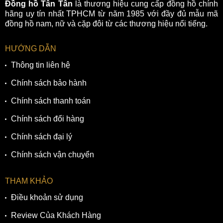
Bộ vỏ thép chắc chắn hoàn thiện bóng-mờ xen kẽ thẩm mỹ
Đồng hồ Tân Tân
là thương hiệu cung cấp đồng hồ chính
hiện đại
hãng uy tín nhất TPHCM từ năm 1985 với đầy đủ mẫu mã
đồng hồ nam, nữ và cặp đôi từ các thương hiệu nổi tiếng.
3. Dây đeo chất ca cao cấp mềm mại, thuộc
đen lịch lãm nam tính
HƯỚNG DẪN
Đã từ lâu, dây kim loại luôn nổi tiếng với sự chắc chắn và
Thông tin liên hệ
an toàn. Ở chiếc đồng hồ Citizen BI5000-10A này được
Chính sách bảo hành
trang bị dây da cao cấp, bền nhẹ trên cổ tay. Dây da hai lớp
được may chắc chắn dọc viền dây với bề mặt thuộc đen dập
Chính sách thanh toán
vân cá sấu sang trọng, lịch lãm.
Chính sách đổi hàng
Chính sách đại lý
Chính sách vận chuyển
THAM KHẢO
Điều khoản sử dụng
Review Của Khách Hàng