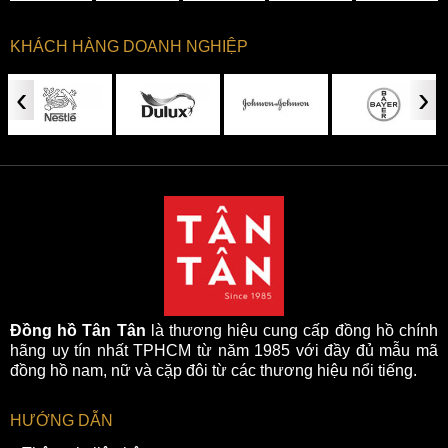
KHÁCH HÀNG DOANH NGHIỆP
‹
›
Kim và cọc số được phủ dạ quang thuận tiện
3. Dây da chính hãng
Dây đeo của đồng hồ được làm từ da chính hãng mềm mại
và chắc chắn, vừa tạo sự thoải mái vừa thể hiện được chất
lượng của sản phẩm.
Đồng hồ Tân Tân
là thương hiệu cung cấp đồng hồ chính
hãng uy tín nhất TPHCM từ năm 1985 với đầy đủ mẫu mã
đồng hồ nam, nữ và cặp đôi từ các thương hiệu nổi tiếng.
HƯỚNG DẪN