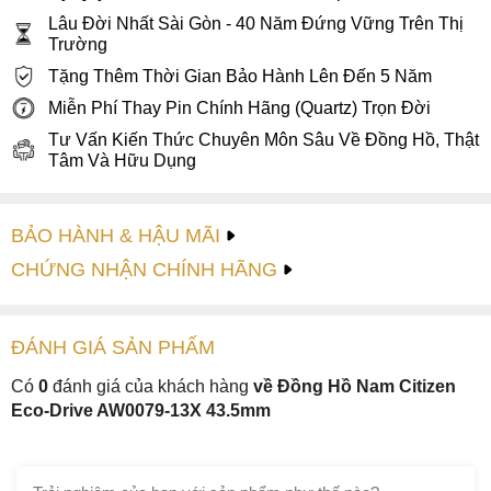
thích hợp khi phối chung với các outfit năng động, thể thao
Lâu Đời Nhất Sài Gòn - 40 Năm Đứng Vững Trên Thị
và sẽ là phụ kiện tạo điểm nhấn giúp outfit thêm phần cá
Trường
tính.
Tặng Thêm Thời Gian Bảo Hành Lên Đến 5 Năm
Miễn Phí Thay Pin Chính Hãng (Quartz) Trọn Đời
2. Mặt số hiện đại
Tư Vấn Kiến Thức Chuyên Môn Sâu Về Đồng Hồ, Thật
Mặt số của Citizen AW0079-13X là một trong những điểm
Tâm Và Hữu Dụng
đặc biệt tạo nên sức hút cho thiết kế tổng thể. Bao phủ mặt
số đồng hồ là mặt kính vòm cong mang đến hiệu ứng phản
sáng rất đẹp mắt. Nếu bạn đã quá quen với những chiếc
BẢO HÀNH & HẬU MÃI
đồng hồ có mặt số đen, trắng thì Citizen AW0079-13X sẽ
CHỨNG NHẬN CHÍNH HÃNG
mang đến một làn gió mới khi mặt số được khoác lên màu
cam nổi bật kết hợp với hiệu ứng ombre. Nhìn từ bên ngoài
vào, sắc cam được chuyển nhạt dần về trung tâm cực kỳ bắt
ĐÁNH GIÁ
SẢN PHẤM
mắt.
Có
0
đánh giá của khách hàng
về Đồng Hồ Nam Citizen
Eco-Drive AW0079-13X 43.5mm