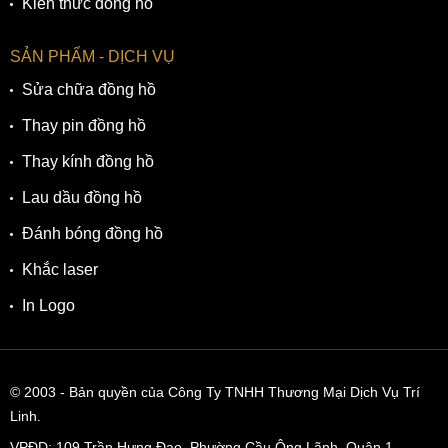
Kiến thức đồng hồ
SẢN PHẨM - DỊCH VỤ
Sửa chữa đồng hồ
Thay pin đồng hồ
Thay kính đồng hồ
Lau dầu đồng hồ
Đánh bóng đồng hồ
Khắc laser
Bộ máy Eco-Drive độc quyền, bền bỉ, chính xác
In Logo
Bộ máy Eco-Drive của Citizen AW0079-13X chiếm ưu thế
hơn các loại máy pin thông thường bởi những đặc điểm
sau:
© 2003
- Bản quyền của Công Ty TNHH Thương Mại Dịch Vụ Trí
Tuổi thọ của viên pin Eco-Drive lên đến 10 năm.
Linh.
Có khả năng lấy năng lượng từ bất kỳ nguồn sáng nào
VPĐD:
109 Trần Hưng Đạo, Phường Cầu Ông Lãnh, Quận 1,