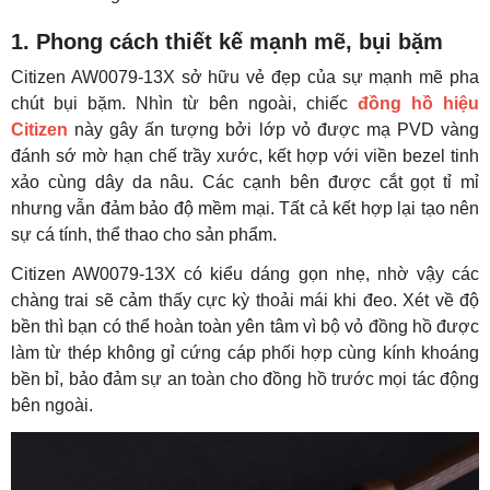
1. Phong cách thiết kế mạnh mẽ, bụi bặm
Citizen AW0079-13X sở hữu vẻ đẹp của sự mạnh mẽ pha
chút bụi bặm. Nhìn từ bên ngoài, chiếc
đồng hồ hiệu
Citizen
này gây ấn tượng bởi lớp vỏ được mạ PVD vàng
đánh sớ mờ hạn chế trầy xước, kết hợp với viền bezel tinh
xảo cùng dây da nâu. Các cạnh bên được cắt gọt tỉ mỉ
nhưng vẫn đảm bảo độ mềm mại. Tất cả kết hợp lại tạo nên
sự cá tính, thể thao cho sản phẩm.
Citizen AW0079-13X có kiểu dáng gọn nhẹ, nhờ vậy các
chàng trai sẽ cảm thấy cực kỳ thoải mái khi đeo. Xét về độ
bền thì bạn có thể hoàn toàn yên tâm vì bộ vỏ đồng hồ được
làm từ thép không gỉ cứng cáp phối hợp cùng kính khoáng
bền bỉ, bảo đảm sự an toàn cho đồng hồ trước mọi tác động
bên ngoài.