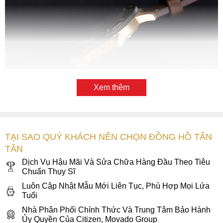
Xem thêm
Bộ vỏ được hoàn thiện tỉ mỉ, cứng cáp
Hướng đến phong cách thể thao nên bên cạnh vẻ ngoài
TẠI SAO QUÝ KHÁCH NÊN CHỌN ĐỒNG HỒ TÂN
cứng cáp và mạnh mẽ thì Citizen AW0079-13X còn được
TÂN
trang bị thêm khả năng chống nước lên đến 10ATM (tương
Dịch Vụ Hậu Mãi Và Sửa Chữa Hàng Đầu Theo Tiêu
đương 100m nước). Những chàng trai yêu thích bơi lội có
Chuẩn Thụy Sĩ
thể thoải mái mang đồng hồ theo cùng những chuyến du
Luôn Cập Nhật Mẫu Mới Liên Tục, Phù Hợp Mọi Lứa
lịch.
Tuổi
Những chiếc
đồng hồ nam chính hãng
có phong cách
Nhà Phân Phối Chính Thức Và Trung Tâm Bảo Hành
thiết kế mạnh mẽ, bụi bặm như Citizen AW0079-13X sẽ rất
Ủy Quyền Của Citizen, Movado Group