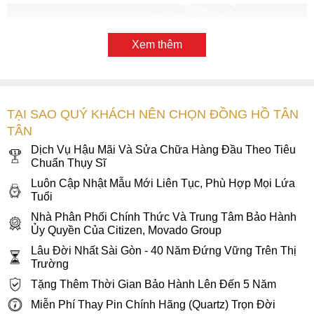
Xem thêm
TẠI SAO QUÝ KHÁCH NÊN CHỌN ĐỒNG HỒ TÂN
TÂN
Dịch Vụ Hậu Mãi Và Sửa Chữa Hàng Đầu Theo Tiêu
Chuẩn Thụy Sĩ
Luôn Cập Nhật Mẫu Mới Liên Tục, Phù Hợp Mọi Lứa
Mặt số cân đối, rõ ràng của đồng hồ Citizen C0A617-11E
Tuổi
Nhà Phân Phối Chính Thức Và Trung Tâm Bảo Hành
Mặt kính khoáng trong suốt, chống trầy hiệu quả được hoàn
Ủy Quyền Của Citizen, Movado Group
thiện với kỹ thuật cao. Bên dưới lớp kính là các cọc số 3, 6,
Lâu Đời Nhất Sài Gòn - 40 Năm Đứng Vững Trên Thị
9, 12 to rõ thu hút sự chú ý ngay từ ánh nhìn đầu tiên. Các
Trường
cọc số còn lại được thể hiện bằng nét gạch đơn màu cam
Tặng Thêm Thời Gian Bảo Hành Lên Đến 5 Năm
nổi bật trên nền đen đậm chất thể thao, lịch lãm. Nổi bật ở
góc 3 giờ là logo Citizen và ký hiệu bộ máy Eco-Drive bao
Miễn Phí Thay Pin Chính Hãng (Quartz) Trọn Đời