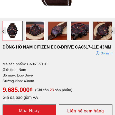
‹
›
ĐỒNG HỒ NAM CITIZEN ECO-DRIVE CA0617-11E 43MM
So sánh
Mã sản phẩm: CA0617-11E
Giới tính: Nam
Bộ máy: Eco-Drive
Đường kính: 43mm
9.685.000₫
(Chỉ còn
23
sản phẩm)
Giá đã bao gồm VAT
Mua Ngay
Liên hệ xem hàng