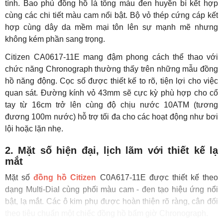
tính. Bao phủ đồng hồ là tông màu đen huyền bí kết hợp
cùng các chi tiết màu cam nổi bật. Bộ vỏ thép cứng cáp kết
hợp cùng dây da mềm mại tôn lên sự mạnh mẽ nhưng
không kém phần sang trọng.
Citizen CA0617-11E mang đậm phong cách thể thao với
chức năng Chronograph thường thấy trên những mẫu đồng
hồ năng động. Cọc số được thiết kế to rõ, tiện lợi cho việc
quan sát. Đường kính vỏ 43mm sẽ cực kỳ phù hợp cho cổ
tay từ 16cm trở lên cùng độ chịu nước 10ATM (tương
đương 100m nước) hỗ trợ tối đa cho các hoạt động như bơi
lội hoặc lặn nhẹ.
2. Mặt số hiện đại, lịch lãm với thiết kế lạ
mắt
Mặt số
đồng hồ Citizen
C0A617-11E được thiết kế theo
dạng Multi-Dial cùng phối màu cam - đen tạo hiệu ứng nổi
bật, lạ mắt. Các ô kim phụ được hoàn thiện rõ ràng, cân đối
theo tiêu chuẩn một chiếc đồng hồ bấm giờ Chronograph.