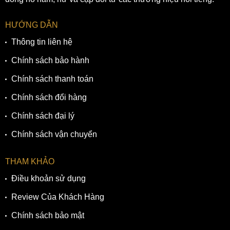
các hoạt động thường ngày.
HƯỚNG DẪN
Thông tin liên hệ
Chính sách bảo hành
Chính sách thanh toán
Chính sách đổi hàng
Chính sách đại lý
Chính sách vận chuyển
Dây da mềm mại cùng khóa cài chắc chắn
THAM KHẢO
5. Bộ máy Eco-Drive bền bỉ, chính xác
Điều khoản sử dụng
Bộ máy Eco-Drive độc quyền hoạt động dựa trên nguyên lý
Review Của Khách Hàng
hấp thụ ánh sáng để chuyển hóa thành năng lượng. Năng
Chính sách bảo mật
lượng sẽ được tích trữ bên trong một viên pin, viên pin