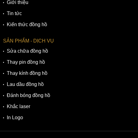
này có tuổi thọ bền bỉ duy trì ổn định từ 8 đến 10 năm và
Giới thiệu
hoàn toàn không chứa thủy ngân gây hại cho sức khỏe,
Tin tức
thân thiện với môi trường.
Kiến thức đồng hồ
SẢN PHẨM - DỊCH VỤ
Sửa chữa đồng hồ
Thay pin đồng hồ
Thay kính đồng hồ
Lau dầu đồng hồ
Đánh bóng đồng hồ
Bộ máy Eco-Drive chính xác của đồng hồ Citizen CA0617-
Khắc laser
11E
In Logo
Với những đặc điểm nổi trội của Citizen CA0617-11E, đây
là mẫu
đồng hồ cho nam
tuyệt vời để phối hợp với nhiều