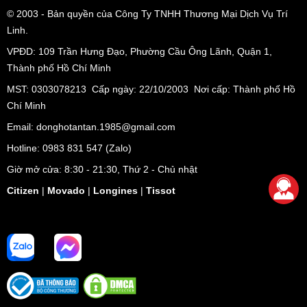
loại trang phục khác nhau từ thể thao đến công sở và ngay
© 2003
- Bản quyền của Công Ty TNHH Thương Mại Dịch Vụ Trí
cả những bộ quần áo mang phong cách bụi bặm, phong
Linh.
trần. Các chàng trai có thể thoả sức mang đi làm, đi chơi
VPĐD:
109 Trần Hưng Đạo, Phường Cầu Ông Lãnh, Quận 1,
hay tham gia các hoạt động thể thao đều giúp tạo dấu ấn
Thành phố Hồ Chí Minh
riêng trong mắt người đối diện.
MST: 0303078213 Cấp ngày: 22/10/2003 Nơi cấp: Thành phố Hồ
Đặc biệt khi mua
đồng hồ Citizen Eco-Drive
tại Tân Tân
Chí Minh
Watch, khách hàng sẽ được miễn phí giao hàng toàn quốc
và bảo hành 5 năm (bao gồm 1 năm quốc tế và 4 năm tại
Email: donghotantan.1985@gmail.com
Tân Tân).
Hotline:
0983 831 547
(Zalo)
Tân Tân Watch hân hạnh là nhà phân phối chính thức
Giờ mở cửa: 8:30 - 21:30, Thứ 2 - Chủ nhật
và là trung tâm bảo hành ủy quyền của Citizen tại Việt
Citizen
|
Movado
|
Longines
|
Tissot
Nam.
TỔNG HỢP ƯU ĐIỂM ĐỒNG HỒ CITIZEN CA0617-11E
✓ Thiết kế bắt mắt, màu sắc nổi bật.
✓ Mặt số đậm chất thể thao với chức năng bấm giờ
Chronograph.