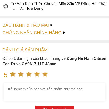
quanh ô lịch ngày được viền cam nổi bật.
Tư Vấn Kiến Thức Chuyên Môn Sâu Về Đồng Hồ, Thật
Tâm Và Hữu Dụng
BẢO HÀNH & HẬU MÃI
CHỨNG NHẬN CHÍNH HÃNG
ĐÁNH GIÁ
SẢN PHẤM
Đã có
1
đánh giá của khách hàng
về Đồng Hồ Nam Citizen
Eco-Drive CA0617-11E 43mm
5
Chức năng Chronograph mạnh mẽ của
đồng hồ đeo
tay
Citizen C0A617-11E
Một điểm đặc biệt đáng lưu ý khác của Citizen C0A617-11E
là chức năng bấm giờ Chronograph dùng để đo thời gian rất
cần thiết trong các hoạt động thể thao đồng thời cũng mang
lại nét năng động và lịch lãm. Thêm vào đó niềng bezel còn