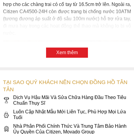
hợp cho các chàng trai có cổ tay từ 16.5cm trở lên. Ngoài ra,
Citizen CA4500-24H còn được trang bị chống nước 10ATM
(tương đương áp suất ở độ sâu 100m nước) hỗ trợ rửa tay,
đi mưa hay trong các hoạt động thể thao mà không lo bị vô
nước.
Xem thêm
TẠI SAO QUÝ KHÁCH NÊN CHỌN ĐỒNG HỒ TÂN
TÂN
Dịch Vụ Hậu Mãi Và Sửa Chữa Hàng Đầu Theo Tiêu
Chuẩn Thụy Sĩ
Luôn Cập Nhật Mẫu Mới Liên Tục, Phù Hợp Mọi Lứa
Tuổi
Mặt số màu xám bạc thiết kế theo phong cách thể thao năng
Nhà Phân Phối Chính Thức Và Trung Tâm Bảo Hành
động
Ủy Quyền Của Citizen, Movado Group