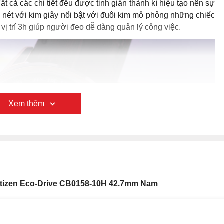
t cả các chi tiết đều được tinh giản thành kí hiệu tạo nên sự
c nét với kim giây nổi bật với đuôi kim mô phỏng những chiếc
i vị trí 3h giúp người đeo dễ dàng quản lý công việc.
Xem thêm
itizen Eco-Drive CB0158-10H 42.7mm Nam