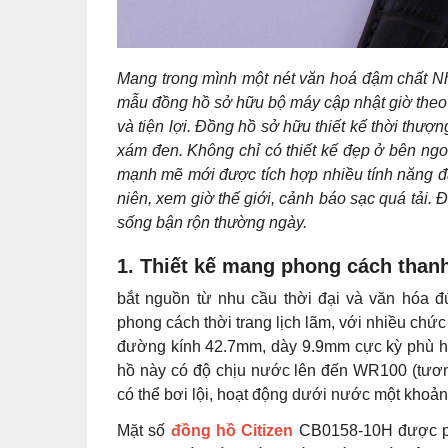
Mang trong mình một nét văn hoá đậm chất Nh
mẫu đồng hồ sở hữu bộ máy cập nhật giờ theo 
và tiện lợi. Đồng hồ sở hữu thiết kế thời thượ
xám đen. Không chỉ có thiết kế đẹp ở bên ng
mạnh mẽ mới được tích hợp nhiều tính năng đặc
niên, xem giờ thế giới, cảnh báo sạc quá tải. 
sống bận rộn thường ngày.
1. Thiết kế mang phong cách thanh
bắt nguồn từ nhu cầu thời đại và văn hóa
phong cách thời trang lịch lãm, với nhiều chứ
đường kính 42.7mm, dày 9.9mm cực kỳ phù hợp
hồ này có độ chịu nước lên đến WR100 (tươn
có thể bơi lội, hoạt động dưới nước một khoả
Mặt số
đồng hồ Citizen
CB0158-10H được phu