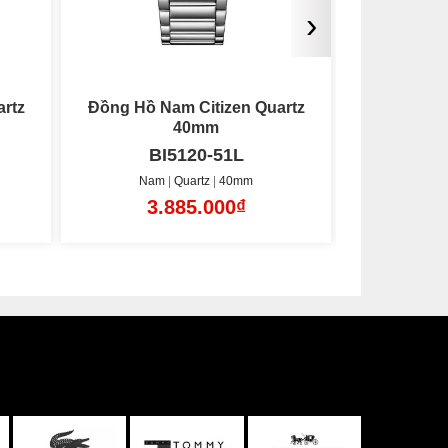
›
rtz
Đồng Hồ Nam Citizen Quartz
Đồng Hồ 
40mm
BI5120-51L
CA
Nam
Quartz
40mm
Nam
3.885.000₫
9.