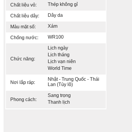
Thép không gỉ
Chất liệu vỏ:
Dây da
Chất liệu dây:
Xám
Màu mặt số:
WR100
Chống nước:
Lịch ngày
Lịch tháng
Chức năng:
Lịch vạn niên
World Time
Nhật - Trung Quốc - Thái
Nơi lắp ráp:
Lan (Tùy lô)
Sang trọng
Phong cách:
Thanh lịch