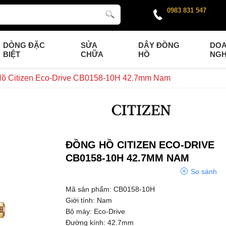
0983 831 547
DÒNG ĐẶC
SỬA
DÂY ĐỒNG
DO
BIỆT
CHỮA
HỒ
NGH
ồ Citizen Eco-Drive CB0158-10H 42.7mm Nam
ĐỒNG HỒ CITIZEN ECO-DRIVE
CB0158-10H 42.7MM NAM
So sánh
Mã sản phẩm: CB0158-10H
Giới tính: Nam
Bộ máy: Eco-Drive
Đường kính: 42.7mm