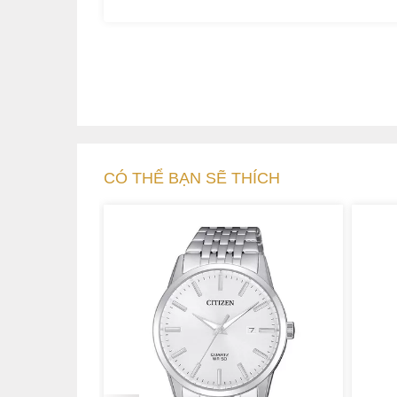
Vị trí 9h là ký hiệu sử dụng của chức năng Ra
sóng vô tuyến. Chức năng này sẽ tự động cập
phát sóng ở Nhật, Trung Quốc, Đức, Mỹ. Khi ki
RX là đồng hồ đang cập nhật giờ, nếu sau k
trạng thái ban đầu. Ngoài ra, các chàng trai 
CÓ THỂ BẠN SẼ THÍCH
giản là kéo núm chỉnh giờ ra một nấc và điều c
động cập nhật giờ một cách chính xác.
Đồng hồ còn có một tính năng đặc biệt khác và 
năng đặc biệt mà chỉ có Citizen sản xuất trên
niên đồng hồ sẽ cập nhật ngày, giờ chính x
tháng. Bao phủ bên ngoài là mặt kính sapphire
bên trong.
2. Kết hợp chất liệu thép không gỉ