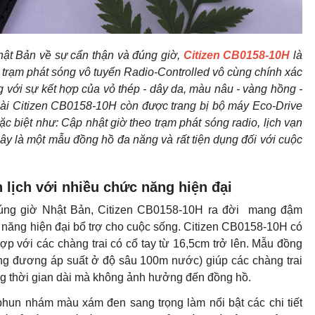
ật Bản về sự cẩn thận và đúng giờ,
Citizen CB0158-10H
là
trạm phát sóng vô tuyến Radio-Controlled vô cùng chính xác
ng với sự kết hợp của vỏ thép - dây da, màu nâu - vàng hồng -
oài Citizen CB0158-10H còn được trang bị bộ máy Eco-Drive
 biệt như: Cập nhật giờ theo trạm phát sóng radio, lịch vạn
Đây là một mẫu đồng hồ đa năng và rất tiện dụng đối với cuộc
 lịch với nhiều chức năng hiện đại
 đúng giờ Nhật Bản, Citizen CB0158-10H ra đời mang đậm
c năng hiện đại bổ trợ cho cuộc sống. Citizen CB0158-10H có
 với các chàng trai có cổ tay từ 16,5cm trở lên. Mẫu đồng
g đương áp suất ở độ sâu 100m nước) giúp các chàng trai
ng thời gian dài mà không ảnh hưởng đến đồng hồ.
n nhám màu xám đen sang trọng làm nổi bật các chi tiết