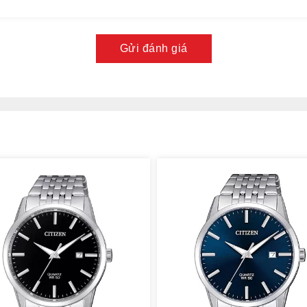
Gửi đánh giá
dio-Controlled với các vị trí bật/tắt để điều chỉnh giờ theo
 nhật giờ đồng nhất với giờ của trạm phát sóng tại 5 trạm
m chỉ NO tức không có tín hiệu sóng, OK tức có sóng rất tốt.
hoảng 2-15 phút mà chưa cập nhật được thì đồng hồ sẽ về
còn có thể xem giờ của 26 thành phố chỉ với một thao tác đơn
hỉnh kim giây chỉ vị trí thành phố tương ứng là đồng hồ sẽ tự
cũng rất tiện lợi đó chính là lịch vạn niên. Đây là một tính
đồng hồ
trong phân khúc tầm giá này. Với tính năng lịch vạn
ác đến năm 2100 mà không cần phải chỉnh lại ngày sau mỗi
 cao cấp, cứng cáp hạn chế trầy xước tốt giúp bảo vệ mặt số
 ở bộ vỏ với dây da cao cấp