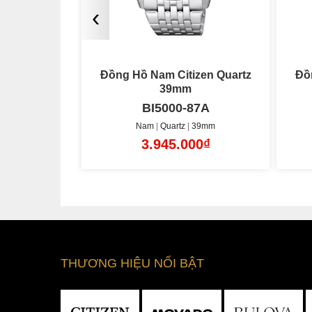
‹
z 39mm
Đồng Hồ Nam Citizen Quartz
Đồ
39mm
81L
BI5000-87A
39mm
Nam
Quartz
39mm
00₫
3.945.000₫
THƯƠNG HIỆU NỔI BẬT
Citizen CB0158-10H sở hữu bộ vỏ được làm