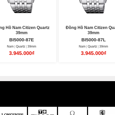
ng Hồ Nam Citizen Quartz
Đồng Hồ Nam Citizen Qua
39mm
39mm
BI5000-87E
BI5000-87L
Nam
Quartz
39mm
Nam
Quartz
39mm
3.945.000₫
3.945.000₫
 từ chất liệu thép không gỉ với bề mặt mạ PVD màu vàng