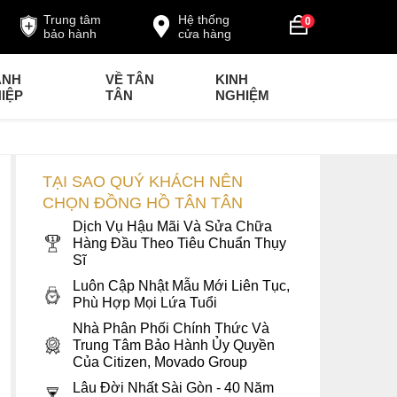
Trung tâm
Hệ thống
0
bảo hành
cửa hàng
ANH
VỀ TÂN
KINH
IỆP
TÂN
NGHIỆM
TẠI SAO QUÝ KHÁCH NÊN
CHỌN ĐỒNG HỒ TÂN TÂN
Dịch Vụ Hậu Mãi Và Sửa Chữa
Hàng Đầu Theo Tiêu Chuẩn Thụy
Sĩ
Luôn Cập Nhật Mẫu Mới Liên Tục,
Phù Hợp Mọi Lứa Tuổi
Nhà Phân Phối Chính Thức Và
Trung Tâm Bảo Hành Ủy Quyền
Của Citizen, Movado Group
Lâu Đời Nhất Sài Gòn - 40 Năm