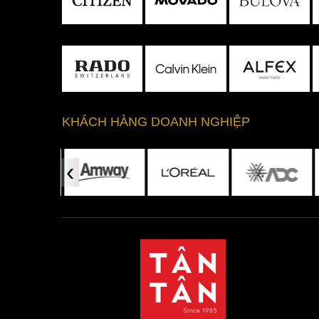
hồng. Bộ vỏ hình tròn cổ điển trang bị núm c
góc 4 giờ.
KHÁCH HÀNG DOANH NGHIỆP
‹