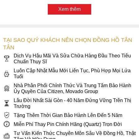
Xem thêm
TẠI SAO QUÝ KHÁCH NÊN CHỌN ĐỒNG HỒ TÂN
Tổng thể thiết kế thể thao năng động nam tính của đồng hồ
TÂN
Citizen AT9031-52L
Dịch Vụ Hậu Mãi Và Sửa Chữa Hàng Đầu Theo Tiêu
Chuẩn Thụy Sĩ
1. Sức hút đến từ thiết kế thể thao đặc trưng của phái
mạnh
Luôn Cập Nhật Mẫu Mới Liên Tục, Phù Hợp Mọi Lứa
Tuổi
Nếu bạn đang tìm kiếm cho mình một chiếc đồng hồ mang
Nhà Phân Phối Chính Thức Và Trung Tâm Bảo Hành
phong cách thể thao, năng động thì Citizen AT9031-52L là
Ủy Quyền Của Citizen, Movado Group
một sự lựa chọn hoàn hảo. Bộ vỏ của Citizen AT9031-52L
Lâu Đời Nhất Sài Gòn - 40 Năm Đứng Vững Trên Thị
tạo ấn tượng rất mạnh ngay từ cái nhìn đầu tiên với tổng thể
Trường
trắng bạc - xanh dương cuốn hút, mặt kính sapphire trong
Tặng Thêm Thời Gian Bảo Hành Lên Đến 5 Năm
suốt không thể phớt lờ. Với vẻ ngoài không chỉ thể hiện sự
Miễn Phí Thay Pin Chính Hãng (Quartz) Trọn Đời
mạnh mẽ mà còn tăng thêm vẻ năng động, trẻ trung cho tổng
thể.
Tư Vấn Kiến Thức Chuyên Môn Sâu Về Đồng Hồ, Thật