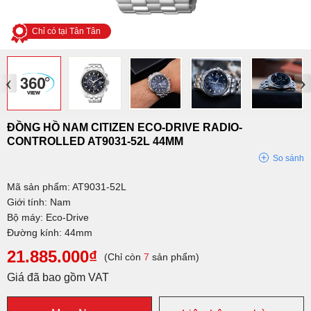
Chỉ có tại Tân Tân
‹
›
ĐỒNG HỒ NAM CITIZEN ECO-DRIVE RADIO-
CONTROLLED AT9031-52L 44MM
So sánh
Mã sản phẩm: AT9031-52L
Giới tính: Nam
Bộ máy: Eco-Drive
Đường kính: 44mm
21.885.000₫
(Chỉ còn
7
sản phẩm)
Giá đã bao gồm VAT