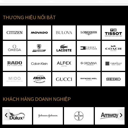
Tại vị trí trung tâm mặt số là bộ kim Dauphine có thiết kế thu
hẹp dần từ gốc đến điểm đầu được cắt gọt sắc nét. Bộ kim
này thường được tìm thấy trong những chiếc
đồng hồ
cổ
THƯƠNG HIỆU NỔI BẬT
điển và nổi tiếng với vẻ ngoài bóng bẩy và thanh lịch. Bộ
kim và cọc số của đồng hồ Citizen AT9031-52L được hoàn
thiện tỉ mỉ nổi bật và phủ dạ quang, vì thế mặt số đồng hồ
như được phát sáng trong bóng tối giúp người đeo dễ dàng
quan sát ngay cả trong điều kiện thiếu sáng.
KHÁCH HÀNG DOANH NGHIỆP
‹
›