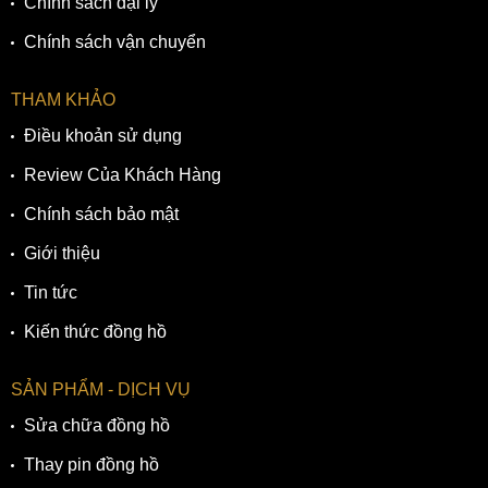
Chính sách đại lý
Chính sách vận chuyển
THAM KHẢO
Điều khoản sử dụng
Review Của Khách Hàng
Chính sách bảo mật
Giới thiệu
Trang bị chức năng radio-controlled cập nhật giờ theo
Tin tức
sóng vô tuyến với giờ GMT 26 thành phố tiện lợi
Kiến thức đồng hồ
3. Bộ vỏ và dây đeo thép không gỉ được
hoàn thiện bóng-mờ thẩm mỹ
SẢN PHẨM - DỊCH VỤ
Vỏ và dây đeo của đồng hồ Citizen AT9031-52L được chăm
Sửa chữa đồng hồ
chút kỹ lưỡng với chất liệu thép không gỉ vừa bền vừa
Thay pin đồng hồ
chống ăn mòn thường thấy trong các loại đồng hồ chất