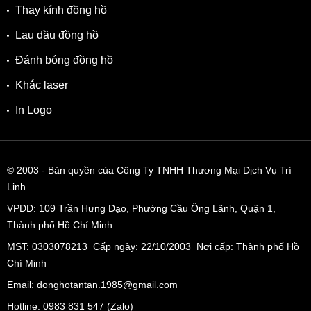
lượng cao. Bề mặt bộ vỏ và dây được hoàn thiện tinh xảo
Thay kính đồng hồ
mang đến vẻ ngoài mạnh mẽ, nam tính và dễ dàng phối với
Lau dầu đồng hồ
các trang phục khác nhau. Bộ vỏ được chải xước ở mặt trên
và các mặt bên với độ hoàn thiện cao. Phần gờ và núm điều
Đánh bóng đồng hồ
chỉnh lại được đánh bóng, mang đến cho chiếc
đồng hồ
Khắc laser
nam
này một vẻ ngoài tinh tế và thể thao.
In Logo
© 2003
- Bản quyền của Công Ty TNHH Thương Mại Dịch Vụ Trí
Linh.
VPĐD:
109 Trần Hưng Đạo, Phường Cầu Ông Lãnh, Quận 1,
Thành phố Hồ Chí Minh
MST: 0303078213 Cấp ngày: 22/10/2003 Nơi cấp: Thành phố Hồ
Chí Minh
Email: donghotantan.1985@gmail.com
Bộ vỏ thép chắc chắn 44mm phù hợp cổ tay 17cm trở lên với
Hotline:
0983 831 547
(Zalo)
3 núm chỉnh đặc trưng đồng hồ bấm giờ thể thao