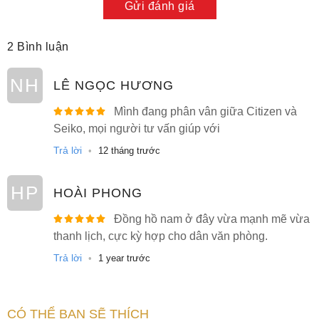
Gửi đánh giá
Điểm nhấn trên mặt số là được trang bị kính Cyclop ngay tại
vị trí đặt lịch ngày. Chiếc kính này phóng đại lịch ngày, giúp
2 Bình luận
người dùng nhanh chóng quan sát và kiểm soát thời gian
của mình tốt hơn.
NH
LÊ NGỌC HƯƠNG
Mình đang phân vân giữa Citizen và
Seiko, mọi người tư vấn giúp với
Trả lời
•
12 tháng trước
HP
HOÀI PHONG
Đồng hồ nam ở đây vừa mạnh mẽ vừa
thanh lịch, cực kỳ hợp cho dân văn phòng.
Trả lời
•
1 year trước
Kính Cyclop của đồng hồ Citizen NJ0150-81Z
CÓ THỂ BẠN SẼ THÍCH