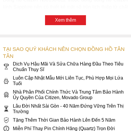
kính Sapphire nên có thiết kế mặt số tròn lịch thiệp từ chất
liệu kính Sapphire cứng cáp chống trầy hiệu quả, mang đến
Xem thêm
sự an tâm cho cánh đàn ông khi vận động, cùng với các chi
tiết được chăm chút kỹ lưỡng nổi bật trên nền vàng.
TẠI SAO QUÝ KHÁCH NÊN CHỌN ĐỒNG HỒ TÂN
TÂN
Dịch Vụ Hậu Mãi Và Sửa Chữa Hàng Đầu Theo Tiêu
Chuẩn Thụy Sĩ
Luôn Cập Nhật Mẫu Mới Liên Tục, Phù Hợp Mọi Lứa
Tuổi
Nhà Phân Phối Chính Thức Và Trung Tâm Bảo Hành
Ủy Quyền Của Citizen, Movado Group
Lâu Đời Nhất Sài Gòn - 40 Năm Đứng Vững Trên Thị
Trường
Tặng Thêm Thời Gian Bảo Hành Lên Đến 5 Năm
Mặt số đồng hồ Citizen NJ0150-81Z
Miễn Phí Thay Pin Chính Hãng (Quartz) Trọn Đời