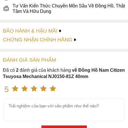
Bộ kim và cọc giờ được thiết kế dạng thanh mảnh cổ điển,
Tư Vấn Kiến Thức Chuyên Môn Sâu Về Đồng Hồ, Thật
Tâm Và Hữu Dụng
toát lên vẻ rắn chắc, mạnh mẽ, phù hợp với cánh đàn ông.
Đặc biệt, các chi tiết này đều có khả năng hiển thị dạ quang,
hỗ trợ cánh đàn ông thuận tiện xem giờ giấc ngay cả khi ở
BẢO HÀNH & HẬU MÃI
trong môi trường thiếu sáng.
CHỨNG NHẬN CHÍNH HÃNG
ĐÁNH GIÁ
SẢN PHẤM
Đã có
2
đánh giá của khách hàng
về Đồng Hồ Nam Citizen
Tsuyosa Mechanical NJ0150-81Z 40mm
5
Kim số đồng hồ Citizen NJ0150-81Z được phủ dạ quang