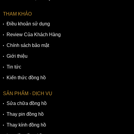
trong bộ máy cơ cho độ chính xác cao, sai số thấp. Không
những thế, tuổi thọ của chiếc đồng hồ cơ này lên đến hàng
THAM KHẢO
chục năm, thậm chí có thể hơn, đảm bảo sự yên tâm cho
Điều khoản sử dụng
người dùng khi sử dụng.
Review Của Khách Hàng
Chính sách bảo mật
Giới thiệu
Tin tức
Kiến thức đồng hồ
SẢN PHẨM - DỊCH VỤ
Sửa chữa đồng hồ
Thay pin đồng hồ
Bộ máy của đồng hồ Citizen NJ0150-81Z
Thay kính đồng hồ
Chi tiết hơn, cỗ máy mà Citizen NJ0150-81Z sở hữu có mã
hiệu Caliber 8210, có các thông số kỹ thuật như sau: