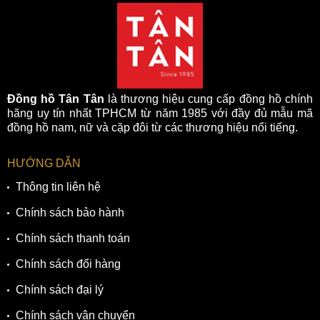
Đồng hồ Tân Tân
là thương hiệu cung cấp đồng hồ chính
hãng uy tín nhất TPHCM từ năm 1985 với đầy đủ mẫu mã
đồng hồ nam, nữ và cặp đôi từ các thương hiệu nổi tiếng.
HƯỚNG DẪN
Núm chỉnh giờ của đồng hồ Citizen NJ0150-81Z
Thông tin liên hệ
4. Bộ máy cơ In House hoạt động ổn định và
chính xác
Chính sách bảo hành
Citizen nổi tiếng trên thị trường một phần nhờ vào bộ máy In
Chính sách thanh toán
House chất lượng cao. Toàn bộ đồng hồ đến từ nhà Citizen
Chính sách đổi hàng
đều sử dụng bộ máy cal 8210 và những mẫu đồng hồ
Citizen Automatic sở hữu khả năng vận hành tuyệt vời.
Chính sách đại lý
Mẫu đồng hồ Citizen NJ0150-81Z được hãng trang bị bên
Chính sách vận chuyển