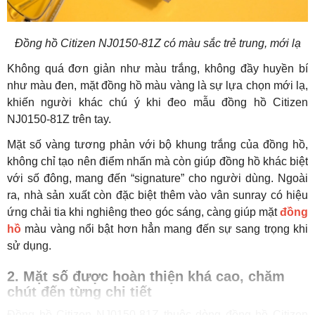
Đồng hồ Citizen NJ0150-81Z có màu sắc trẻ trung, mới lạ
Không quá đơn giản như màu trắng, không đầy huyền bí
như màu đen, mặt đồng hồ màu vàng là sự lựa chọn mới lạ,
khiến người khác chú ý khi đeo mẫu đồng hồ Citizen
NJ0150-81Z trên tay.
Mặt số vàng tương phản với bộ khung trắng của đồng hồ,
không chỉ tạo nên điểm nhấn mà còn giúp đồng hồ khác biệt
với số đông, mang đến “signature” cho người dùng. Ngoài
ra, nhà sản xuất còn đặc biệt thêm vào vân sunray có hiệu
ứng chải tia khi nghiêng theo góc sáng, càng giúp mặt
đồng
hồ
màu vàng nổi bật hơn hẳn mang đến sự sang trọng khi
sử dụng.
2. Mặt số được hoàn thiện khá cao, chăm
chút đến từng chi tiết
Đồng hồ Citizen NJ0150-81Z thuộc dòng đồng hồ Citizen