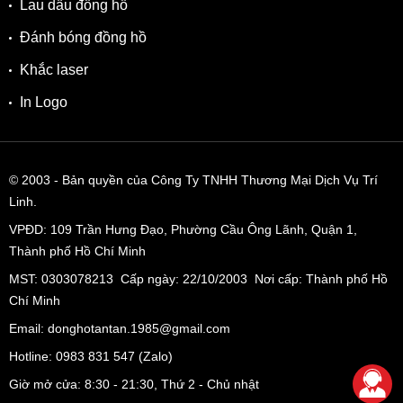
Lau dầu đồng hồ
Tần số dao động: 21600 nhịp/giờ.
Đánh bóng đồng hồ
Chân kính: 21.
Khắc laser
Thời gian trữ cót: 40 giờ.
In Logo
Ngoài ra, Citizen còn chăm chút cho NJ0150-81Z phần nắp
đáy trong suốt, làm bằng kính Sapphire. Với kiểu dáng này,
người dùng dễ dàng chiêm ngưỡng được sự nhịp nhàng
© 2003
- Bản quyền của Công Ty TNHH Thương Mại Dịch Vụ Trí
của bộ máy vận hành bên trong cũng như mang đến cho
Linh.
chiếc đồng hồ một vẻ tinh xảo, hoàn thiện nhất.
VPĐD:
109 Trần Hưng Đạo, Phường Cầu Ông Lãnh, Quận 1,
Xem Thêm: Những phiên bản thiết kế đồng hồ Citizen đa
Thành phố Hồ Chí Minh
dạng khác
MST: 0303078213 Cấp ngày: 22/10/2003 Nơi cấp: Thành phố Hồ
Đồng Hồ Nam Citizen Mechanical NJ0150-81L
Chí Minh
Email: donghotantan.1985@gmail.com
Đồng Hồ Nam Citizen Mechanical NJ0150-81X
Hotline:
0983 831 547
(Zalo)
Đồng Hồ Nam Citizen Mechanical NJ0150-81E
Giờ mở cửa: 8:30 - 21:30, Thứ 2 - Chủ nhật
Đồng Hồ Nam Citizen Mechanical NJ0155-87E