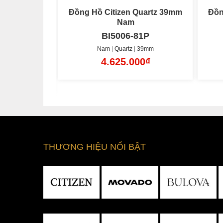
z 39mm
Đồng Hồ Citizen Quartz 39mm
Đồ
Nam
81P
BI5006-81L
39mm
Nam
Quartz
39mm
00₫
4.625.000₫
THƯƠNG HIỆU NỔI BẬT