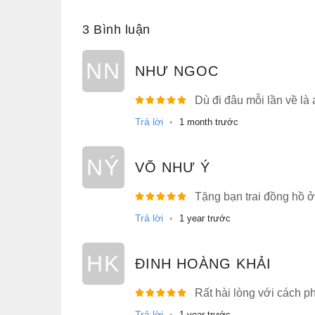
3 Bình luận
NN
NHƯ NGOC
Dù đi đâu mỗi lần về là
Trả lời
•
1 month trước
NÝ
VÕ NHƯ Ý
Tặng bạn trai đồng hồ ở
Trả lời
•
1 year trước
HK
ĐINH HOÀNG KHẢI
Rất hài lòng với cách 
Trả lời
•
1 year trước