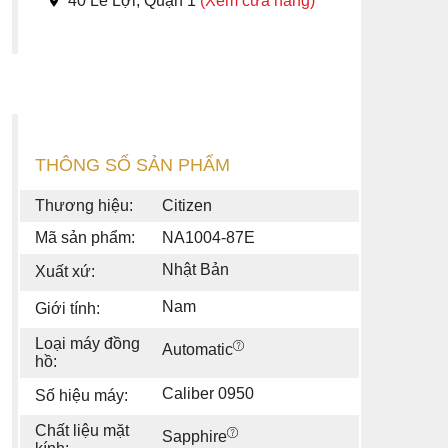
40 Lê Lợi, Quận 1
(Xem cửa hàng)
THÔNG SỐ SẢN PHẨM
Thương hiệu:
Citizen
Mã sản phẩm:
NA1004-87E
Nhật Bản
Xuất xứ:
Nam
Giới tính:
Loại máy đồng
Automatic
hồ:
Caliber 0950
Số hiệu máy:
Chất liệu mặt
Sapphire