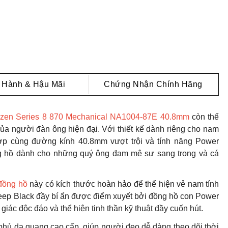
 Hành & Hậu Mãi
Chứng Nhận Chính Hãng
tizen Series 8 870 Mechanical NA1004-87E 40.8mm
còn thể
của người đàn ông hiện đại. Với thiết kế dành riêng cho nam
hợp cùng đường kính 40.8mm vượt trội và tính năng Power
ng hồ dành cho những quý ông đam mê sự sang trọng và cá
đồng hồ
này có kích thước hoàn hảo để thể hiện vẻ nam tính
Deep Black đầy bí ẩn được điểm xuyết bởi đồng hồ con Power
ị giác độc đáo và thể hiện tinh thần kỹ thuật đầy cuốn hút.
 phủ dạ quang cao cấp, giúp người đeo dễ dàng theo dõi thời