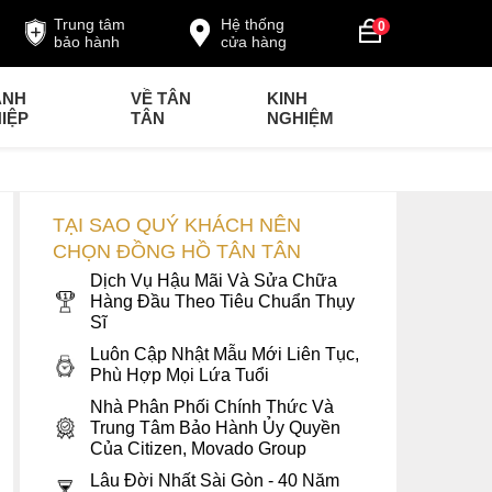
Trung tâm
Hệ thống
0
bảo hành
cửa hàng
ANH
VỀ TÂN
KINH
IỆP
TÂN
NGHIỆM
TẠI SAO QUÝ KHÁCH NÊN
CHỌN ĐỒNG HỒ TÂN TÂN
Dịch Vụ Hậu Mãi Và Sửa Chữa
Hàng Đầu Theo Tiêu Chuẩn Thụy
Sĩ
Luôn Cập Nhật Mẫu Mới Liên Tục,
Phù Hợp Mọi Lứa Tuổi
Nhà Phân Phối Chính Thức Và
Trung Tâm Bảo Hành Ủy Quyền
Của Citizen, Movado Group
Lâu Đời Nhất Sài Gòn - 40 Năm