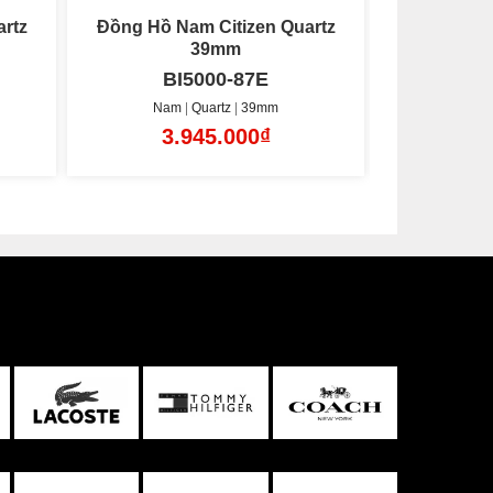
rtz
Đồng Hồ Nam Citizen Quartz
Đồng Hồ N
39mm
BI5000-87L
BI
Nam
Quartz
39mm
Nam
3.945.000₫
3.