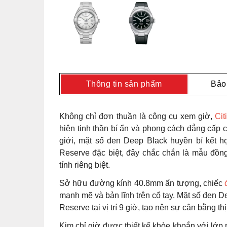
Thông tin sản phẩm
Bảo
Không chỉ đơn thuần là công cụ xem giờ,
Ci
hiện tinh thần bí ẩn và phong cách đẳng cấp 
giới, mặt số đen Deep Black huyền bí kết 
Reserve đặc biệt, đây chắc chắn là mẫu đồ
tính riêng biệt.
Sở hữu đường kính 40.8mm ấn tượng, chiếc
mạnh mẽ và bản lĩnh trên cổ tay. Mặt số đen 
Reserve tại vị trí 9 giờ, tạo nên sự cân bằng th
Kim chỉ giờ được thiết kế khỏe khoắn với lớp