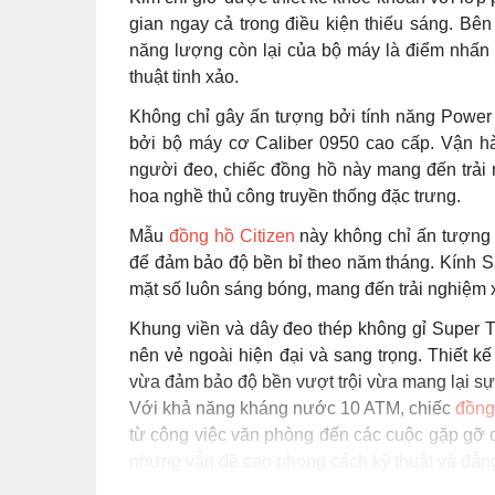
gian ngay cả trong điều kiện thiếu sáng. Bê
năng lượng còn lại của bộ máy là điểm nhấn c
thuật tinh xảo.
Không chỉ gây ấn tượng bởi tính năng Power 
bởi bộ máy cơ Caliber 0950 cao cấp. Vận h
người đeo, chiếc đồng hồ này mang đến trải n
hoa nghề thủ công truyền thống đặc trưng.
Mẫu
đồng hồ Citizen
này không chỉ ấn tượng 
để đảm bảo độ bền bỉ theo năm tháng. Kính S
mặt số luôn sáng bóng, mang đến trải nghiệm x
Khung viền và dây đeo thép không gỉ Super Ti
nên vẻ ngoài hiện đại và sang trọng. Thiết k
vừa đảm bảo độ bền vượt trội vừa mang lại sự 
Với khả năng kháng nước 10 ATM, chiếc
đồng
từ công việc văn phòng đến các cuộc gặp gỡ 
nhưng vẫn đề cao phong cách kỹ thuật và đẳn