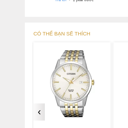
CÓ THỂ BẠN SẼ THÍCH
‹