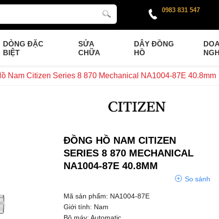
0983 831 547
DÒNG ĐẶC
SỬA
DÂY ĐỒNG
DO
BIỆT
CHỮA
HỒ
NGH
ồ Nam Citizen Series 8 870 Mechanical NA1004-87E 40.8mm
ĐỒNG HỒ NAM CITIZEN
SERIES 8 870 MECHANICAL
NA1004-87E 40.8MM
So sánh
Mã sản phẩm: NA1004-87E
Giới tính: Nam
Bộ máy: Automatic