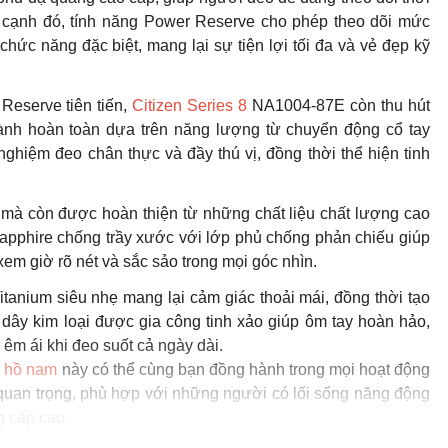
n cạnh đó, tính năng Power Reserve cho phép theo dõi mức
hức năng đặc biệt, mang lại sự tiện lợi tối đa và vẻ đẹp kỹ
Reserve tiên tiến,
Citizen Series 8
NA1004-87E còn thu hút
ành hoàn toàn dựa trên năng lượng từ chuyển động cổ tay
ghiệm đeo chân thực và đầy thú vị, đồng thời thể hiện tinh
mà còn được hoàn thiện từ những chất liệu chất lượng cao
apphire chống trầy xước với lớp phủ chống phản chiếu giúp
em giờ rõ nét và sắc sảo trong mọi góc nhìn.
tanium siêu nhẹ mang lại cảm giác thoải mái, đồng thời tạo
ế dây kim loại được gia công tinh xảo giúp ôm tay hoàn hảo,
êm ái khi đeo suốt cả ngày dài.
 hồ nam
này có thể cùng bạn đồng hành trong mọi hoạt động
quan trọng, phù hợp với những người có lối sống năng động
g cấp cao.