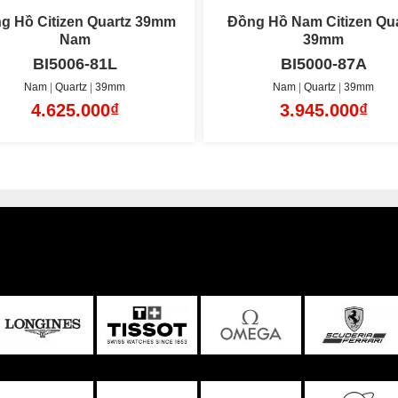
ng Hồ Nam Citizen Quartz
Đồng Hồ Nam Citizen Qua
39mm
39mm
BI5000-87A
BI5000-87E
Nam
Quartz
39mm
Nam
Quartz
39mm
3.945.000₫
3.945.000₫