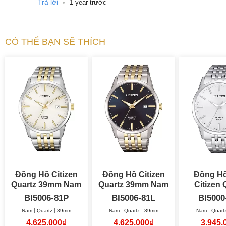
Trả lời
•
1 year trước
CÓ THỂ BẠN SẼ THÍCH
Đồng Hồ Citizen
Đồng Hồ Citizen
Đồng H
Quartz 39mm Nam
Quartz 39mm Nam
Citizen 
39
BI5006-81P
BI5006-81L
BI5000
Nam
Quartz
39mm
Nam
Quartz
39mm
Nam
Quart
4.625.000₫
4.625.000₫
3.945.