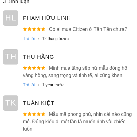
3 Bình luận
HL
PHẠM HỮU LINH
Có ai mua Citizen ở Tân Tân chưa?
Trả lời
•
12 tháng trước
TH
THU HẰNG
Mình mua tặng sếp nữ mẫu đồng hồ
vàng hồng, sang trọng và tinh tế, ai cũng khen.
Trả lời
•
1 year trước
TK
TUẤN KIỆT
Mẫu mã phong phú, nhìn cái nào cũng
mê. Đúng kiểu đi một lần là muốn rinh vài chiếc
luôn