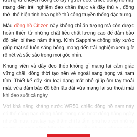
mang đến trải nghiệm đeo chân thực và đầy thú vị, đồng
thời thể hiện tinh hoa nghề thủ công truyền thống đặc trưng.
Mẫu
đồng hồ Citizen
này không chỉ ấn tượng mà còn được
hoàn thiện từ những chất liệu chất lượng cao để đảm bảo
độ bền bỉ theo năm tháng. Kính Sapphire chống trầy xước
giúp mặt số luôn sáng bóng, mang đến trải nghiệm xem giờ
rõ nét và sắc sảo trong mọi góc nhìn.
Khung viền và dây đeo thép không gỉ mang lại cảm giác
vững chãi, đồng thời tạo nên vẻ ngoài sang trọng và nam
tính. Thiết kế dây kim loại dạng mắt nhỏ giúp ôm tay thoải
mái, vừa đảm bảo độ bền lâu dài vừa mang lại sự thoải mái
khi đeo suốt cả ngày.
Với khả năng kháng nước WR50, chiếc đồng hồ nam này
có thể cùng bạn đồng hành trong các hoạt động hằng ngày
như đi mưa, rửa tay hay thậm chí là tắm, phù hợp với những
người có nhịp sống bận rộn nhưng vẫn đề cao phong cách
cổ điển và đẳng cấp.