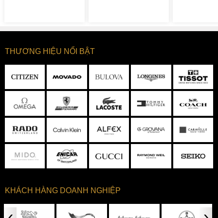
THƯƠNG HIỆU NỔI BẬT
KHÁCH HÀNG DOANH NGHIỆP
‹
›