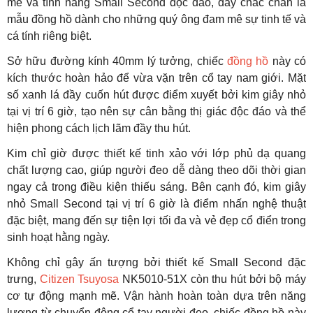
mẽ và tính năng Small Second độc đáo, đây chắc chắn là
mẫu đồng hồ dành cho những quý ông đam mê sự tinh tế và
cá tính riêng biệt.
Sở hữu đường kính 40mm lý tưởng, chiếc
đồng hồ
này có
kích thước hoàn hảo để vừa vặn trên cổ tay nam giới. Mặt
số xanh lá đầy cuốn hút được điểm xuyết bởi kim giây nhỏ
tại vị trí 6 giờ, tạo nên sự cân bằng thị giác độc đáo và thể
hiện phong cách lịch lãm đầy thu hút.
Kim chỉ giờ được thiết kế tinh xảo với lớp phủ dạ quang
chất lượng cao, giúp người đeo dễ dàng theo dõi thời gian
ngay cả trong điều kiện thiếu sáng. Bên cạnh đó, kim giây
nhỏ Small Second tại vị trí 6 giờ là điểm nhấn nghệ thuật
đặc biệt, mang đến sự tiện lợi tối đa và vẻ đẹp cổ điển trong
sinh hoạt hằng ngày.
Không chỉ gây ấn tượng bởi thiết kế Small Second đặc
trưng,
Citizen Tsuyosa
NK5010-51X còn thu hút bởi bộ máy
cơ tự động mạnh mẽ. Vận hành hoàn toàn dựa trên năng
lượng từ chuyển động cổ tay người đeo, chiếc đồng hồ này