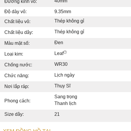
40mm
Đường kính vỏ:
Độ dày vỏ:
9.35mm
Thép không gỉ
Chất liệu vỏ:
Thép không gỉ
Chất liệu dây:
Đen
Màu mặt số:
Leaf
Loại kim:
WR30
Chống nước:
Lịch ngày
Chức năng:
Thụy Sĩ
Nơi lắp ráp:
Sang trọng
Phong cách:
Thanh lịch
Size dây:
21
XEM ĐỒNG HỒ TẠI