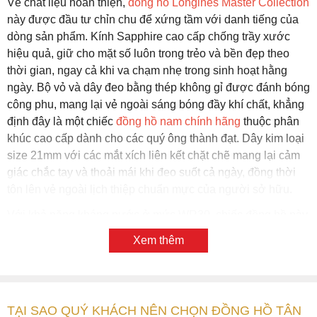
Về chất liệu hoàn thiện,
đồng hồ Longines Master Collection
này được đầu tư chỉn chu để xứng tầm với danh tiếng của
dòng sản phẩm. Kính Sapphire cao cấp chống trầy xước
hiệu quả, giữ cho mặt số luôn trong trẻo và bền đẹp theo
thời gian, ngay cả khi va chạm nhẹ trong sinh hoạt hằng
ngày. Bộ vỏ và dây đeo bằng thép không gỉ được đánh bóng
công phu, mang lại vẻ ngoài sáng bóng đầy khí chất, khẳng
định đây là một chiếc
đồng hồ nam chính hãng
thuộc phân
khúc cao cấp dành cho các quý ông thành đạt. Dây kim loại
size 21mm với các mắt xích liên kết chặt chẽ mang lại cảm
giác chắc tay và thoải mái khi đeo suốt cả ngày, đồng thời
tôn lên vẻ ngoài lịch thiệp chuẩn mực của người sở hữu.
Với khả năng kháng nước ở mức WR30, chiếc đồng hồ này
an tâm đồng hành cùng bạn trong các sinh hoạt thường
Xem thêm
ngày như rửa tay hay đi mưa nhẹ, tuy nhiên nên tránh tiếp
xúc với nước áp lực cao. Xuất xứ Thụy Sĩ, được lắp ráp tại
chính quê hương của ngành đồng hồ, đi kèm chế độ bảo
hành quốc tế lên tới 5 năm, Longines Master Collection
TẠI SAO QUÝ KHÁCH NÊN CHỌN ĐỒNG HỒ TÂN
L2.793.4.59.6 là lựa chọn đầu tư xứng đáng cho những quý