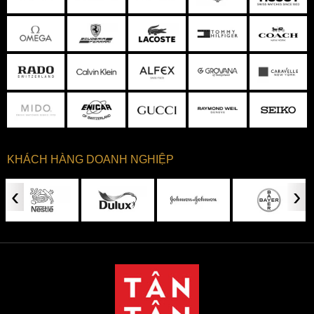
KHÁCH HÀNG DOANH NGHIỆP
‹
›