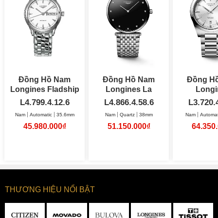
Đồng Hồ Nam
Đồng Hồ Nam
Đồng H
Longines Fladship
Longines La
Longi
Automatic 35.6mm
Grande Classique
L4.799.4.12.6
L4.866.4.58.6
L3.720.
38mm
Nam
Automatic
35.6mm
Nam
Quartz
38mm
Nam
Automat
45.980.000₫
51.150.000₫
64.350
THƯƠNG HIỆU NỔI BẬT