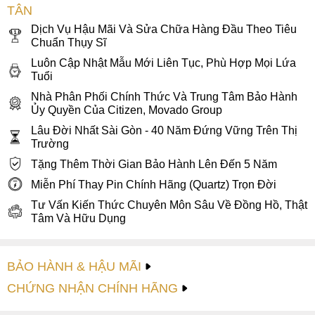
TÂN
ông theo đuổi phong cách sang trọng, thanh lịch và giá trị
Dịch Vụ Hậu Mãi Và Sửa Chữa Hàng Đầu Theo Tiêu
đồng hồ cơ Thụy Sĩ truyền thống đích thực.
Chuẩn Thụy Sĩ
Luôn Cập Nhật Mẫu Mới Liên Tục, Phù Hợp Mọi Lứa
Tuổi
Nhà Phân Phối Chính Thức Và Trung Tâm Bảo Hành
Ủy Quyền Của Citizen, Movado Group
Lâu Đời Nhất Sài Gòn - 40 Năm Đứng Vững Trên Thị
Trường
Tặng Thêm Thời Gian Bảo Hành Lên Đến 5 Năm
Miễn Phí Thay Pin Chính Hãng (Quartz) Trọn Đời
Tư Vấn Kiến Thức Chuyên Môn Sâu Về Đồng Hồ, Thật
Tâm Và Hữu Dụng
BẢO HÀNH & HẬU MÃI
CHỨNG NHẬN CHÍNH HÃNG