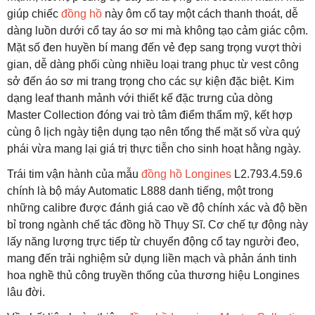
giúp chiếc
đồng hồ
này ôm cổ tay một cách thanh thoát, dễ
dàng luồn dưới cổ tay áo sơ mi mà không tạo cảm giác cộm.
Mặt số đen huyền bí mang đến vẻ đẹp sang trọng vượt thời
gian, dễ dàng phối cùng nhiều loại trang phục từ vest công
sở đến áo sơ mi trang trọng cho các sự kiện đặc biệt. Kim
dạng leaf thanh mảnh với thiết kế đặc trưng của dòng
Master Collection đóng vai trò tâm điểm thẩm mỹ, kết hợp
cùng ô lịch ngày tiện dụng tạo nên tổng thể mặt số vừa quý
phái vừa mang lại giá trị thực tiễn cho sinh hoạt hằng ngày.
Trái tim vận hành của mẫu
đồng hồ Longines
L2.793.4.59.6
chính là bộ máy Automatic L888 danh tiếng, một trong
những calibre được đánh giá cao về độ chính xác và độ bền
bỉ trong ngành chế tác đồng hồ Thụy Sĩ. Cơ chế tự động này
lấy năng lượng trực tiếp từ chuyển động cổ tay người đeo,
mang đến trải nghiệm sử dụng liền mạch và phản ánh tinh
hoa nghề thủ công truyền thống của thương hiệu Longines
lâu đời.