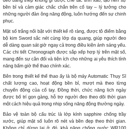
đeo bằng thép không gỉ được chế tác tinh xảo, tạo nên sự
bền bỉ và cảm giác chắc chắn trên cổ tay – lý tưởng cho
những người đàn ông năng động, luôn hướng đến sự chinh
phục.
Mặt số trắng nổi bật với thiết kế rõ ràng, được tô điểm bằng
bộ kim Sword sắc nét cùng lớp dạ quang, giúp người đeo
dễ dàng quan sát giờ ngay cả trong điều kiện ánh sáng yếu.
Các chi tiết Chronograph được sắp xếp hợp lý trên mặt số,
mang đến sự cân đối và tiện ích cho những ai yêu thích tính
năng bấm giờ thể thao chính xác.
Bên trong thiết kế thể thao ấy là bộ máy Automatic Thụy Sĩ
chất lượng cao, hoạt động bền bỉ, mượt mà theo từng
chuyển động của cổ tay. Đồng thời, chức năng lịch ngày
được bố trí gọn gàng, hỗ trợ người đeo theo dõi thời gian
một cách hiệu quả trong nhịp sống năng động thường ngày.
Bảo vệ toàn bộ cấu trúc là lớp kính sapphire chống trầy
xước, giúp mặt số luôn rõ nét và bền đẹp theo thời gian.
Không chỉ dừng lại ở đó, khả năng chống nước WR100