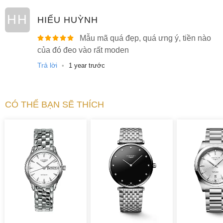
HH
HIẾU HUỲNH
Mẫu mã quá đẹp, quá ưng ý, tiền nào
của đó đeo vào rất moden
Trả lời
•
1 year trước
CÓ THỂ BẠN SẼ THÍCH