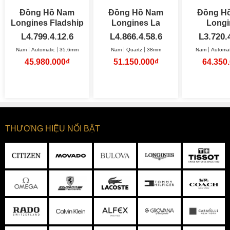
Đồng Hồ Nam
Đồng Hồ Nam
Đồng H
Longines Fladship
Longines La
Longi
Automatic 35.6mm
Grande Classique
L4.799.4.12.6
L4.866.4.58.6
L3.720.
38mm
Nam
Automatic
35.6mm
Nam
Quartz
38mm
Nam
Automat
45.980.000₫
51.150.000₫
64.350
THƯƠNG HIỆU NỔI BẬT