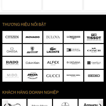
khắp nhằm nâng cao trải nghiệm mua sắm của quý
khách.
TỔNG HỢP ƯU ĐIỂM CỦA ĐỒNG HỒ MOVADO 0607269
THƯƠNG HIỆU NỔI BẬT
✓ BST Movado Museum Classic với thiết kế đơn giản, tinh
tế và sang trọng.
✓ Mặt số trơn đen tuyền nổi bật “một chấm hai kim” đặc
trưng của Movado.
✓ Bộ vỏ thép không gỉ đánh bóng sang trọng và bền bỉ.
✓ Dây da cao cấp bền chắc với khóa cài tiện lợi.
✓ Mặt kính sapphire chịu lực tốt, chống trầy xước hiệu quả.
✓ Bộ máy Quartz chuẩn Thụy Sĩ hoạt động ổn định và chính
xác.
KHÁCH HÀNG DOANH NGHIỆP
✓ Độ chống nước WR30 hỗ trợ đi mưa, rửa tay.
‹
›