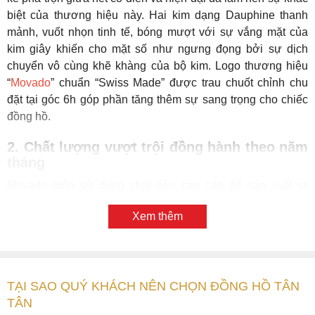
biệt của thương hiệu này. Hai kim dạng Dauphine thanh
mảnh, vuốt nhọn tinh tế, bóng mượt với sự vắng mặt của
kim giây khiến cho mặt số như ngưng đọng bởi sự dịch
chuyển vô cùng khẽ khàng của bộ kim. Logo thương hiệu
“
Movado
” chuẩn “Swiss Made” được trau chuốt chỉnh chu
đặt tại góc 6h góp phần tăng thêm sự sang trọng cho chiếc
đồng hồ.
2. Chất lượng vượt trội đồng hành theo năm
tháng
Movado luôn sử dụng chất liệu cao cấp để sản xuất ra
những chiếc đồng hồ chất lượng cao đó là thép không gỉ
Xem thêm
chống va đập, với kỹ thuật đánh bóng bền màu. Movado
0607269 cũng không là ngoại lệ, chiếc đồng hồ có bộ vỏ với
đường kính 40mm cùng những nét bo tròn mềm mại ôm trọn
bảo vệ mặt số trước các tác động, va đập từ bên ngoài. Viền
TẠI SAO QUÝ KHÁCH NÊN CHỌN ĐỒNG HỒ TÂN
bezel được vát mỏng ôm trọn mặt kính sapphire cao cấp
TÂN
chống trầy vượt trội. Phía cạnh phải đồng hồ tại góc 3h là