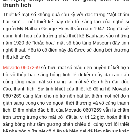
thanh lịch
Thiết kế mặt số không quá cầu kỳ với đặc trưng “Một chấm
hai kim” - nét thiết kế này đến từ sáng tạo của nghệ sĩ
người Mỹ Nathan George Horwitt vào năm 1947. Ông đã sử
dụng tinh hoa của trường phái thiết kế Bauhaus vào những
năm 1920 để "khắc họa" mặt số bảo tàng Museum đầy tính
nghệ thuật. Yếu tố cổ điển này đã được sử dụng bởi thương
hiệu kể từ đó.
Movado 0607269
sở hữu mặt số màu đen huyền bí kết hợp
bộ vỏ thép bạc sáng bóng tinh tế đi kèm dây da cao cấp
cùng tông màu mặt số mang lại một vẻ đẹp hiện đại, độc
đáo, thanh lịch. Sự tinh khiết của thiết kế đồng hồ Movado
0607269 càng làm cho nó trở nên bất tử, thêm một nét đơn
giản sang trọng cho vẻ ngoài thời thượng và vô cùng thanh
lịch. Điểm nhấn đặc biệt của Movado 0607269 vẫn là chấm
tròn tượng trưng cho mặt trời đặt tại vị trí 12 giờ, hoàn thiện
sáng bóng như tấm gương phản chiếu đi cùng với lối thiết
kế pha trộn giữa nét cổ điển và hiện đại đã làm nên sự khác