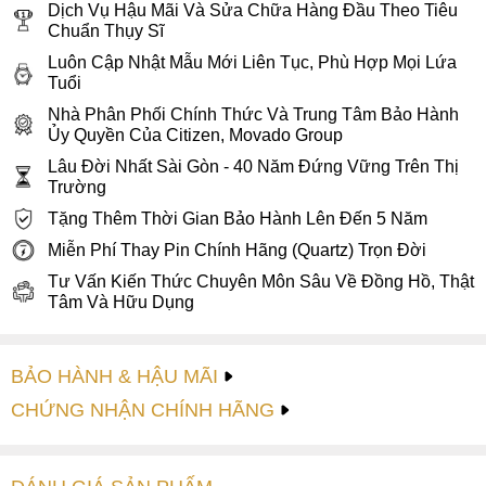
núm vặn tròn trơn tinh tế được cố định chắc chắn với khả
Dịch Vụ Hậu Mãi Và Sửa Chữa Hàng Đầu Theo Tiêu
Chuẩn Thụy Sĩ
năng chống nước WR30 (tương đương khả năng chịu áp
lực nước ở độ sâu 30m) hỗ trợ rửa tay và đi mưa nhẹ.
Luôn Cập Nhật Mẫu Mới Liên Tục, Phù Hợp Mọi Lứa
Tuổi
Bên cạnh đó, Movado 0607269 được trang bị dây da bê cao
Nhà Phân Phối Chính Thức Và Trung Tâm Bảo Hành
cấp chính hãng có độ dẻo dai và chịu nước cực cao, thoáng
Ủy Quyền Của Citizen, Movado Group
khí, không gây bí da khi đeo lên tay. Đặc biệt sử dụng 100%
Lâu Đời Nhất Sài Gòn - 40 Năm Đứng Vững Trên Thị
da thật để làm dây đeo nên rất nhẹ, bền màu và không dễ
Trường
bong tróc. Với các đường chỉ may cùng màu đen trên bề
Tặng Thêm Thời Gian Bảo Hành Lên Đến 5 Năm
mặt dây tạo nên sự chắc chắn và tinh tế hơn. Đi kèm với
Miễn Phí Thay Pin Chính Hãng (Quartz) Trọn Đời
dây da là khóa cài đơn giản ton sur ton với bộ vỏ
đồng hồ
,
dễ dàng đeo vào-tháo ra giúp ôm trọn cổ tay mang lại cảm
Tư Vấn Kiến Thức Chuyên Môn Sâu Về Đồng Hồ, Thật
Tâm Và Hữu Dụng
giác mềm mại, an toàn tuyệt đối khi đeo trên tay.
3. Bộ máy pin Quartz Thụy Sĩ với độ chính
BẢO HÀNH & HẬU MÃI
xác cao, bền bỉ
CHỨNG NHẬN CHÍNH HÃNG
Đồng hồ Movado 0607269 được trang bị bộ máy quartz của
Thụy Sĩ hoạt động ổn định, đáp ứng những yêu cầu khắt
khe về độ chính xác. Sai số của đồng hồ quartz chỉ rơi vào