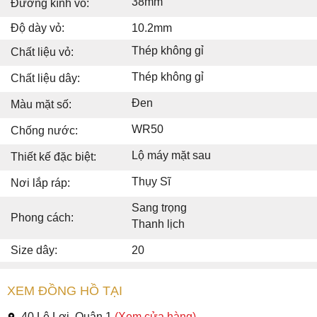
38mm
Đường kính vỏ:
Độ dày vỏ:
10.2mm
Thép không gỉ
Chất liệu vỏ:
Thép không gỉ
Chất liệu dây:
Đen
Màu mặt số:
WR50
Chống nước:
Lộ máy mặt sau
Thiết kế đặc biệt:
Thụy Sĩ
Nơi lắp ráp:
Sang trọng
Phong cách:
Thanh lịch
Size dây:
20
XEM ĐỒNG HỒ TẠI
40 Lê Lợi, Quận 1
(Xem cửa hàng)