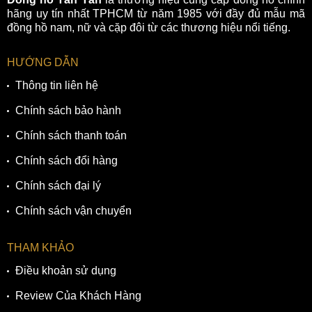
hãng uy tín nhất TPHCM từ năm 1985 với đầy đủ mẫu mã
đồng hồ nam, nữ và cặp đôi từ các thương hiệu nổi tiếng.
HƯỚNG DẪN
Thông tin liên hệ
Chính sách bảo hành
Chính sách thanh toán
Chính sách đổi hàng
Chính sách đại lý
Chính sách vận chuyển
Đặc biệt, khi mua đồng hồ Rado máy cơ Automatic tại Đồng
Hồ Tân Tân, khách hàng sẽ được hỗ trợ giao hàng miễn phí
THAM KHẢO
cùng thời gian bảo hành 4 năm (bao gồm 2 năm quốc tế và
Điều khoản sử dụng
2 năm tại Tân Tân).
Review Của Khách Hàng