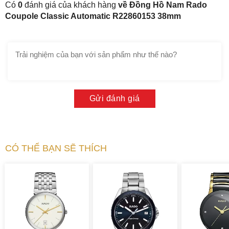
Có
0
đánh giá của khách hàng
về Đồng Hồ Nam Rado
Coupole Classic Automatic R22860153 38mm
Gửi đánh giá
CÓ THỂ BẠN SẼ THÍCH
2. Sử dụng chất liệu cao cấp cùng bộ máy
cơ Automatic Thụy Sĩ chất lượng
Bộ vỏ và dây đeo đồng hồ Rado R22860153 sử dụng chất
liệu thép không gỉ chịu lực tốt, vô cùng chắc chắn bảo vệ tốt
bộ máy bên trong. Phía trên bộ vỏ là mặt kính sapphire trong