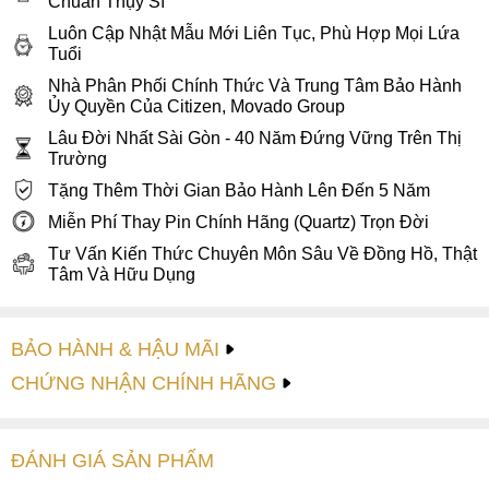
Chuẩn Thụy Sĩ
Luôn Cập Nhật Mẫu Mới Liên Tục, Phù Hợp Mọi Lứa
Tuổi
Rado R22860153 sở hữu đường kính vỏ 38mm, dày
10.2mm phù hợp với các chàng trai có cổ tay từ 15cm trở
Nhà Phân Phối Chính Thức Và Trung Tâm Bảo Hành
Ủy Quyền Của Citizen, Movado Group
lên, đặc biệt là lựa chọn cho các chàng trai có cổ tay nhỏ.
Độ chịu nước ở mức 5ATM cho phép các chàng rửa tay hay
Lâu Đời Nhất Sài Gòn - 40 Năm Đứng Vững Trên Thị
Trường
đi dưới mưa mà không lo đồng hồ bị vô nước. Mẫu đồng hồ
này sẽ rất nổi bật khi phối với các trang phục công sở thanh
Tặng Thêm Thời Gian Bảo Hành Lên Đến 5 Năm
lịch hay những trang phục đi tiệc sang trọng.
Miễn Phí Thay Pin Chính Hãng (Quartz) Trọn Đời
Sự thanh lịch của đồng hồ và kỹ nghệ chế tác của Rado thể
Tư Vấn Kiến Thức Chuyên Môn Sâu Về Đồng Hồ, Thật
Tâm Và Hữu Dụng
hiện ở bộ 3 kim được vuốt nhọn dạng lá, cùng 12 mốc giờ
index được cách điệu thành các thanh nhỏ, đến logo Rado
với chiếc mỏ neo xoay 360 độ ở góc 12 giờ và kí hiệu bộ
BẢO HÀNH & HẬU MÃI
máy Automatic được đặt đối xứng qua bộ kim góc 6 giờ. Ô
CHỨNG NHẬN CHÍNH HÃNG
lịch ngày được đặt tại vị trí 3 giờ nhỏ gọn, vô cùng thanh lịch
hỗ trợ thêm chức năng cho món phụ kiện này.
ĐÁNH GIÁ
SẢN PHẤM