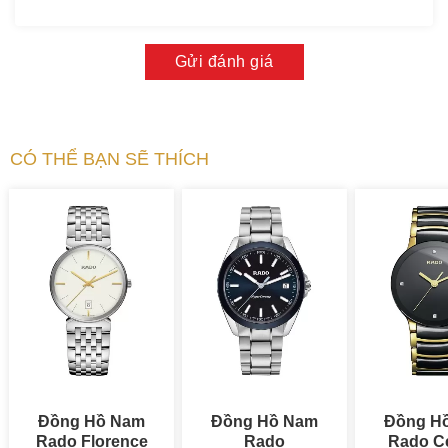
Gửi đánh giá
CÓ THỂ BẠN SẼ THÍCH
Đồng Hồ Nam
Đồng Hồ Nam
Đồng H
Rado Florence
Rado
Rado Ce