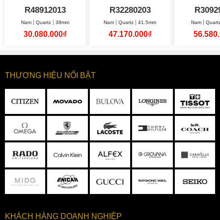
38mm
HyperChrome
38
R48912013
R32280203
R3092
41.5mm
Nam
Quartz
38mm
Nam
Quartz
41.5mm
Nam
Quart
30.080.000₫
47.170.000₫
56.580
THƯƠNG HIỆU NỔI BẬT
KHÁCH HÀNG DOANH NGHIỆP