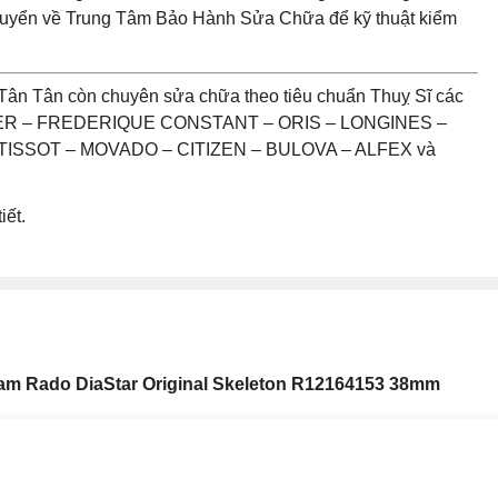
chuyển về Trung Tâm Bảo Hành Sửa Chữa để kỹ thuật kiểm
Tân Tân còn chuyên sửa chữa theo tiêu chuẩn Thuỵ Sĩ các
UER – FREDERIQUE CONSTANT – ORIS – LONGINES –
ISSOT – MOVADO – CITIZEN – BULOVA – ALFEX và
iết.
m Rado DiaStar Original Skeleton R12164153 38mm