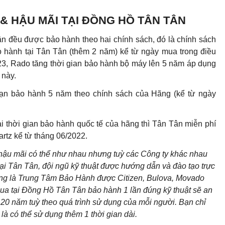
& HẬU MÃI TẠI ĐỒNG HỒ TÂN TÂN
 đều được bảo hành theo hai chính sách, đó là chính sách
 hành tại Tân Tân (thêm 2 năm) kể từ ngày mua trong điều
23, Rado tăng thời gian bảo hành bộ máy lên 5 năm áp dụng
 này.
ạn bảo hành 5 năm theo chính sách của Hãng (kể từ ngày
i thời gian bảo hành quốc tế của hãng thì Tân Tân miễn phí
artz kể từ tháng 06/2022.
 hậu mãi có thể như nhau nhưng tuỳ các Công ty khác nhau
ại Tân Tân, đội ngũ kỹ thuật được hướng dẫn và đào tạo trực
cũng là Trung Tâm Bảo Hành được Citizen, Bulova, Movado
ua tại Đồng Hồ Tân Tân bảo hành 1 lần đúng kỹ thuật sẽ an
20 năm tuỳ theo quá trình sử dụng của mỗi người. Bạn chỉ
là có thể sử dụng thêm 1 thời gian dài.