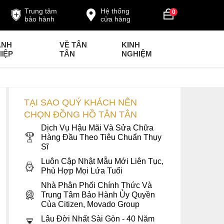
Trung tâm
Hệ thống
0
bảo hành
cửa hàng
ANH
VỀ TÂN
KINH
IỆP
TÂN
NGHIỆM
TẠI SAO QUÝ KHÁCH NÊN
CHỌN ĐỒNG HỒ TÂN TÂN
Dịch Vụ Hậu Mãi Và Sửa Chữa
Hàng Đầu Theo Tiêu Chuẩn Thụy
Sĩ
Luôn Cập Nhật Mẫu Mới Liên Tục,
Phù Hợp Mọi Lứa Tuổi
Nhà Phân Phối Chính Thức Và
Trung Tâm Bảo Hành Ủy Quyền
Của Citizen, Movado Group
Lâu Đời Nhất Sài Gòn - 40 Năm