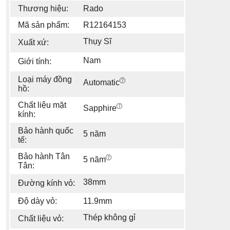
Thương hiệu:
Rado
Mã sản phẩm:
R12164153
Thụy Sĩ
Xuất xứ:
Nam
Giới tính:
Loại máy đồng
Automatic
hồ:
Chất liệu mặt
Sapphire
kính:
Bảo hành quốc
5 năm
tế:
Bảo hành Tân
5 năm
Tân:
38mm
Đường kính vỏ:
Độ dày vỏ:
11.9mm
Thép không gỉ
Chất liệu vỏ: