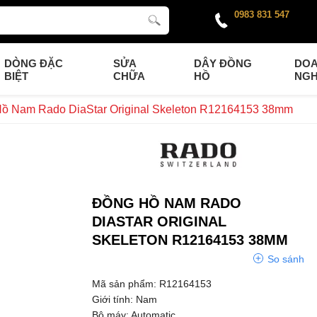
0983 831 547
DÒNG ĐẶC
SỬA
DÂY ĐỒNG
DO
BIỆT
CHỮA
HỒ
NGH
ồ Nam Rado DiaStar Original Skeleton R12164153 38mm
ĐỒNG HỒ NAM RADO
DIASTAR ORIGINAL
SKELETON R12164153 38MM
So sánh
Mã sản phẩm: R12164153
Giới tính: Nam
Bộ máy: Automatic