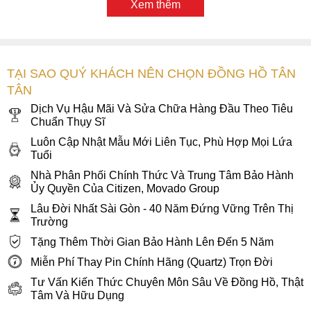
Xem thêm
hoặc lặn sâu. Xuất xứ thương hiệu Mỹ, lắp ráp tại Trung
Quốc, đi kèm bảo hành quốc tế 2 năm và bảo hành Tân Tân
lên tới 5 năm, Tommy Hilfiger Lars 1710649 là lựa chọn
xứng đáng cho những chàng trai trẻ theo đuổi phong cách
TẠI SAO QUÝ KHÁCH NÊN CHỌN ĐỒNG HỒ TÂN
thể thao năng động và tinh thần bứt phá không giới hạn.
TÂN
Dịch Vụ Hậu Mãi Và Sửa Chữa Hàng Đầu Theo Tiêu
Chuẩn Thụy Sĩ
Luôn Cập Nhật Mẫu Mới Liên Tục, Phù Hợp Mọi Lứa
Tuổi
Nhà Phân Phối Chính Thức Và Trung Tâm Bảo Hành
Ủy Quyền Của Citizen, Movado Group
Lâu Đời Nhất Sài Gòn - 40 Năm Đứng Vững Trên Thị
Trường
Tặng Thêm Thời Gian Bảo Hành Lên Đến 5 Năm
Miễn Phí Thay Pin Chính Hãng (Quartz) Trọn Đời
Tư Vấn Kiến Thức Chuyên Môn Sâu Về Đồng Hồ, Thật
Tâm Và Hữu Dụng