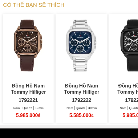
CÓ THỂ BẠN SẼ THÍCH
Đồng Hồ Nam
Đồng Hồ Nam
Đồng H
Tommy Hilfiger
Tommy Hilfiger
Tommy Hi
Herald 39mm
Herald 39mm
H
1792221
1792222
1792
Nam
Quartz
39mm
Nam
Quartz
39mm
Nam
Quart
5.985.000₫
5.585.000₫
5.985.