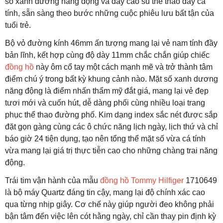
số xanh dương năng động và dây cao su thể thao đầy cá
tính, sẵn sàng theo bước những cuộc phiêu lưu bất tận của
tuổi trẻ.
Bộ vỏ đường kính 46mm ấn tượng mang lại vẻ nam tính đầy
bản lĩnh, kết hợp cùng độ dày 11mm chắc chắn giúp chiếc
đồng hồ
này ôm cổ tay một cách mạnh mẽ và trở thành tâm
điểm chú ý trong bất kỳ khung cảnh nào. Mặt số xanh dương
năng động là điểm nhấn thẩm mỹ đắt giá, mang lại vẻ đẹp
tươi mới và cuốn hút, dễ dàng phối cùng nhiều loại trang
phục thể thao đường phố. Kim dạng index sắc nét được sắp
đặt gọn gàng cùng các ô chức năng lịch ngày, lịch thứ và chỉ
báo giờ 24 tiện dụng, tạo nên tổng thể mặt số vừa cá tính
vừa mang lại giá trị thực tiễn cao cho những chàng trai năng
động.
Trái tim vận hành của mẫu
đồng hồ Tommy Hilfiger
1710649
là bộ máy Quartz đáng tin cậy, mang lại độ chính xác cao
qua từng nhịp giây. Cơ chế này giúp người đeo không phải
bận tâm đến việc lên cót hằng ngày, chỉ cần thay pin định kỳ