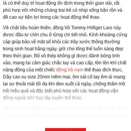
là có thể duy trì hoạt động ổn định trong thời gian dài, rất
phù hợp với những chàng trai trẻ có nhịp sống bận rộn và
đề cao sự tiện lợi trong các hoạt động thể thao.
Về chất liệu hoàn thiện, đồng hồ Tommy Hilfiger Lars này
được đầu tư chỉn chu ở từng chi tiết nhỏ. Kính khoáng cứng
cáp giúp bảo vệ mặt số khỏi các trầy xước thông thường
trong sinh hoạt hằng ngày, giữ cho tổng thể luôn sáng đẹp
theo thời gian. Bộ vỏ thép không gỉ được đánh bóng tinh
xảo, mang lại cảm giác chắc tay và cao cấp, tôn lên khí chất
năng động của một chiếc
đồng hồ nam
thể thao đích thực.
Dây cao su size 20mm mềm mại, ôm sát cổ tay êm ái mang
lại sự thoải mái tối đa khi đeo suốt cả ngày, chống thấm mồ
hôi hiệu quả và đặc biệt phù hợp với các hoạt động vận
động ngoài trời hay tập luyện thể thao.
Với khả năng kháng nước ở mức WR50 khá tốt, chiếc đồng
hồ nam này có thể tự tin đồng hành cùng bạn trong các hoạt
động thường ngày như rửa tay, đi mưa hay bơi nhẹ ở hồ
nước tĩnh, tuy nhiên nên tránh tiếp xúc với nước áp lực cao