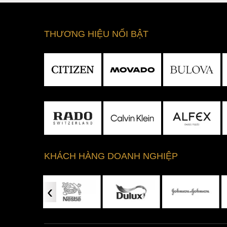
THƯƠNG HIỆU NỔI BẬT
KHÁCH HÀNG DOANH NGHIỆP
‹