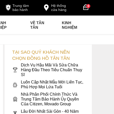
Trung tâm
Hệ thống
0
bảo hành
cửa hàng
ANH
VỀ TÂN
KINH
IỆP
TÂN
NGHIỆM
TẠI SAO QUÝ KHÁCH NÊN
CHỌN ĐỒNG HỒ TÂN TÂN
Dịch Vụ Hậu Mãi Và Sửa Chữa
Hàng Đầu Theo Tiêu Chuẩn Thụy
Sĩ
Luôn Cập Nhật Mẫu Mới Liên Tục,
Phù Hợp Mọi Lứa Tuổi
Nhà Phân Phối Chính Thức Và
Trung Tâm Bảo Hành Ủy Quyền
Của Citizen, Movado Group
Lâu Đời Nhất Sài Gòn - 40 Năm