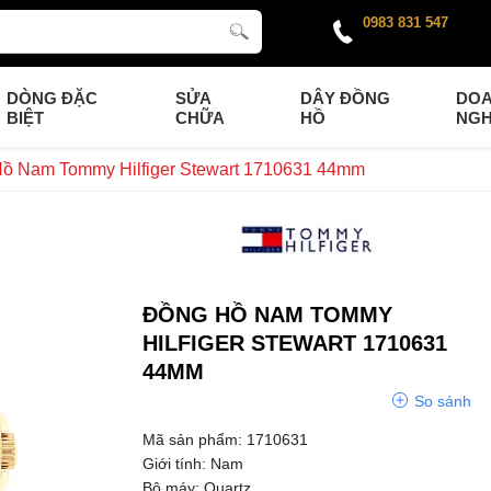
0983 831 547
DÒNG ĐẶC
SỬA
DÂY ĐỒNG
DO
BIỆT
CHỮA
HỒ
NGH
ồ Nam Tommy Hilfiger Stewart 1710631 44mm
ĐỒNG HỒ NAM TOMMY
HILFIGER STEWART 1710631
44MM
So sánh
Mã sản phẩm: 1710631
Giới tính: Nam
Bộ máy: Quartz