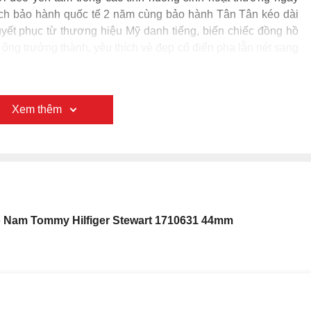
ách bảo hành quốc tế 2 năm cùng bảo hành Tân Tân kéo dài
uyết phục từ thương hiệu Mỹ danh tiếng, biến chiếc đồng hồ
ng trưởng thành, yêu thích vẻ đẹp cổ điển pha lẫn nét sang
Xem thêm
 Nam Tommy Hilfiger Stewart 1710631 44mm