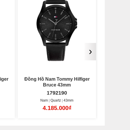
›
iger
Đồng Hồ Nam Tommy Hilfiger
Đồng Hồ N
Bruce 43mm
1710668
Nam
Quartz
43mm
Nam
3.285.000₫
3.