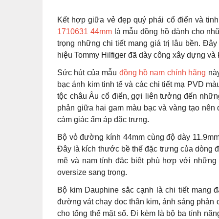
Kết hợp giữa vẻ đẹp quý phái cổ điển và tinh
1710631 44mm
là mẫu đồng hồ dành cho những
trọng những chi tiết mang giá trị lâu bền. Đ
hiệu Tommy Hilfiger đã dày công xây dựng và k
Sức hút của mẫu
đồng hồ nam chính hãng
này
bạc ánh kim tinh tế và các chi tiết mạ PVD m
tộc châu Âu cổ điển, gợi liên tưởng đến nhữ
phản giữa hai gam màu bạc và vàng tạo nên d
cảm giác ấm áp đặc trưng.
Bộ vỏ đường kính 44mm cùng độ dày 11.9mm m
Đây là kích thước bề thế đặc trưng của dòng
mẽ và nam tính đặc biệt phù hợp với những 
oversize sang trọng.
Bộ kim Dauphine sắc cạnh là chi tiết mang 
đường vát chạy dọc thân kim, ánh sáng phản ch
cho tổng thể mặt số. Đi kèm là bộ ba tính năn