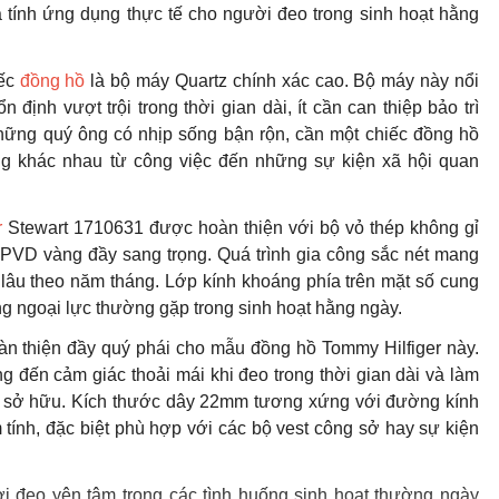
 tính ứng dụng thực tế cho người đeo trong sinh hoạt hằng
iếc
đồng hồ
là bộ máy Quartz chính xác cao. Bộ máy này nổi
định vượt trội trong thời gian dài, ít cần can thiệp bảo trì
hững quý ông có nhịp sống bận rộn, cần một chiếc đồng hồ
ng khác nhau từ công việc đến những sự kiện xã hội quan
r
Stewart 1710631 được hoàn thiện với bộ vỏ thép không gỉ
ạ PVD vàng đầy sang trọng. Quá trình gia công sắc nét mang
 lâu theo năm tháng. Lớp kính khoáng phía trên mặt số cung
ng ngoại lực thường gặp trong sinh hoạt hằng ngày.
oàn thiện đầy quý phái cho mẫu đồng hồ Tommy Hilfiger này.
 đến cảm giác thoải mái khi đeo trong thời gian dài và làm
ời sở hữu. Kích thước dây 22mm tương xứng với đường kính
tính, đặc biệt phù hợp với các bộ vest công sở hay sự kiện
đeo yên tâm trong các tình huống sinh hoạt thường ngày