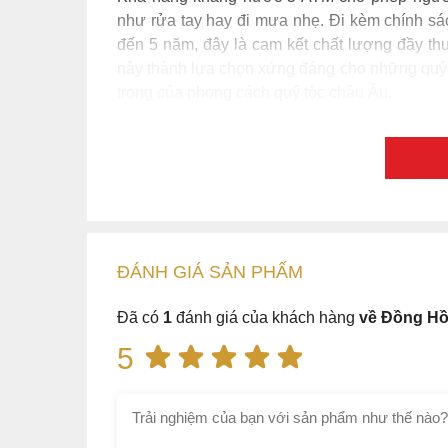
như rửa tay hay đi mưa nhẹ. Đi kèm chính s
đến 5 năm, đây là cam kết chất lượng đầy th
này thành lựa chọn xứng đáng cho những quý ô
trọng của phong cách quý tộc châu Âu.
ĐÁNH GIÁ
SẢN PHẤM
Đã có
1
đánh giá của khách hàng
về Đồng Hồ
5