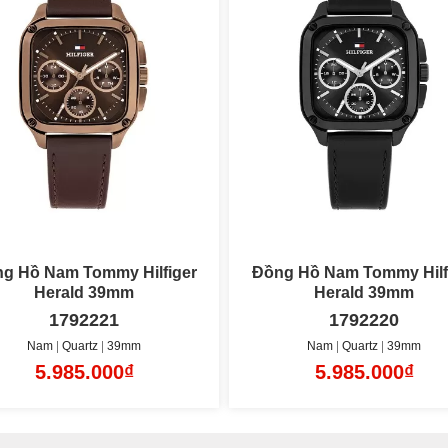
g Hồ Nam Tommy Hilfiger
Đồng Hồ Nam Tommy Hilf
Herald 39mm
Bruce 43mm
1792220
1792190
Nam
Quartz
39mm
Nam
Quartz
43mm
5.985.000₫
4.185.000₫