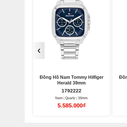
‹
y Hilfiger
Đồng Hồ Nam Tommy Hilfiger
Đồn
d 39mm
Herald 39mm
2
1792221
39mm
Nam
Quartz
39mm
00₫
5.985.000₫