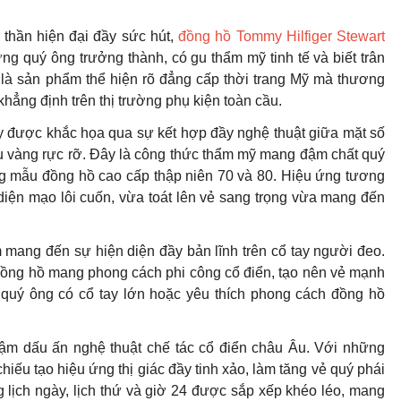
 thần hiện đại đầy sức hút,
đồng hồ Tommy Hilfiger Stewart
 quý ông trưởng thành, có gu thẩm mỹ tinh tế và biết trân
ây là sản phẩm thể hiện rõ đẳng cấp thời trang Mỹ mà thương
hẳng định trên thị trường phụ kiện toàn cầu.
 được khắc họa qua sự kết hợp đầy nghệ thuật giữa mặt số
àu vàng rực rỡ. Đây là công thức thẩm mỹ mang đậm chất quý
ng mẫu đồng hồ cao cấp thập niên 70 và 80. Hiệu ứng tương
iện mạo lôi cuốn, vừa toát lên vẻ sang trọng vừa mang đến
ang đến sự hiện diện đầy bản lĩnh trên cổ tay người đeo.
 đồng hồ mang phong cách phi công cổ điển, tạo nên vẻ mạnh
quý ông có cổ tay lớn hoặc yêu thích phong cách đồng hồ
đậm dấu ấn nghệ thuật chế tác cổ điển châu Âu. Với những
iếu tạo hiệu ứng thị giác đầy tinh xảo, làm tăng vẻ quý phái
g lịch ngày, lịch thứ và giờ 24 được sắp xếp khéo léo, mang