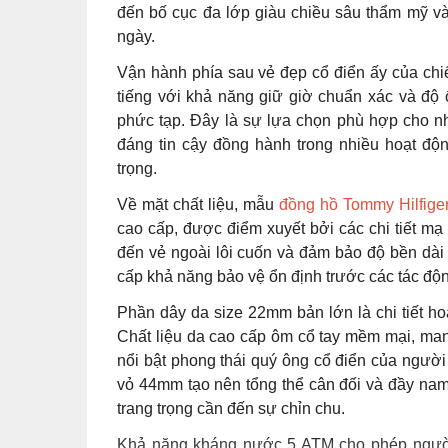
đến bố cục đa lớp giàu chiều sâu thẩm mỹ và
ngày.
Vận hành phía sau vẻ đẹp cổ điển ấy của ch
tiếng với khả năng giữ giờ chuẩn xác và độ ổn 
phức tạp. Đây là sự lựa chọn phù hợp cho n
đáng tin cậy đồng hành trong nhiều hoạt độ
trọng.
Về mặt chất liệu, mẫu
đồng hồ Tommy Hilfige
cao cấp, được điểm xuyết bởi các chi tiết m
đến vẻ ngoài lôi cuốn và đảm bảo độ bền dài
cấp khả năng bảo vệ ổn định trước các tác độ
Phần dây da size 22mm bản lớn là chi tiết h
Chất liệu da cao cấp ôm cổ tay mềm mại, mang
nổi bật phong thái quý ông cổ điển của ngư
vỏ 44mm tạo nên tổng thể cân đối và đầy nam 
trang trọng cần đến sự chỉn chu.
Khả năng kháng nước 5 ATM cho phép người 