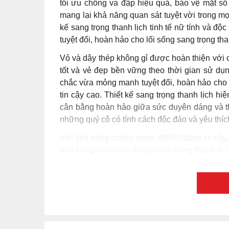
tối ưu chống va đập hiệu quả, bảo vệ mặt số 
mang lại khả năng quan sát tuyệt vời trong mọ
kế sang trọng thanh lịch tinh tế nữ tính và độ
tuyệt đối, hoàn hảo cho lối sống sang trọng tha
Vỏ và dây thép không gỉ được hoàn thiện với 
tốt và vẻ đẹp bền vững theo thời gian sử dụ
chắc vừa mỏng manh tuyệt đối, hoàn hảo cho c
tin cậy cao. Thiết kế sang trọng thanh lịch 
cân bằng hoàn hảo giữa sức duyên dáng và th
những quý cô có tính cách độc đáo và yêu thíc
Với khả năng chống nước WR50 đáng tin cậy, 
bạn trong mọi hoạt động sang trọng thanh lịc
thép không gỉ. Sự kết hợp hoàn hảo giữa vẻ đẹp
không gỉ kiên cố, mặt số hồng cuốn hút với thiế
thước 34mm duyên dáng, tạo nên món phụ kiện
sống sang trọng thanh lịch và phong cách hiệ
EM0411-71X không chỉ là chiếc
đồng hồ
sang
thông minh cho phong cách cá nhân khác biệt