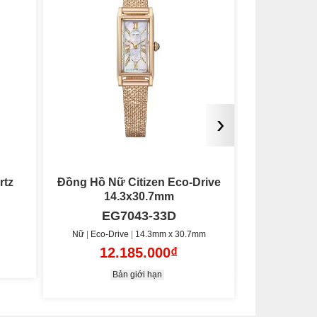
›
rive
Đồng Hồ Nữ Citizen L Eco-
Đồng Hồ 
Drive 32.5mmx19.5mm
EW5620-55A
PR
mm
Nữ
Eco-Drive
32.5mm x 19.5mm
Nữ
Au
15.095.000₫
14