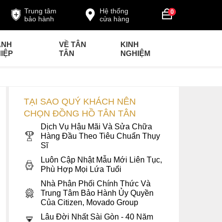
Trung tâm
Hệ thống
0
bảo hành
cửa hàng
ANH
VỀ TÂN
KINH
IỆP
TÂN
NGHIỆM
TẠI SAO QUÝ KHÁCH NÊN
CHỌN ĐỒNG HỒ TÂN TÂN
Dịch Vụ Hậu Mãi Và Sửa Chữa
Hàng Đầu Theo Tiêu Chuẩn Thụy
Sĩ
Luôn Cập Nhật Mẫu Mới Liên Tục,
Phù Hợp Mọi Lứa Tuổi
Nhà Phân Phối Chính Thức Và
Trung Tâm Bảo Hành Ủy Quyền
Của Citizen, Movado Group
Lâu Đời Nhất Sài Gòn - 40 Năm