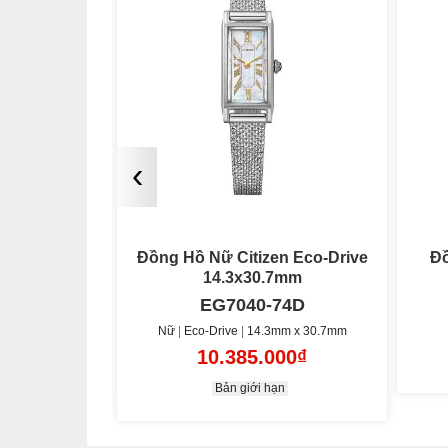
‹
n Eco-Drive
Đồng Hồ Nữ Citizen L Eco-
Đồ
7mm
Drive 33mm
74D
EM1140-80L
m x 30.7mm
Nữ
Eco-Drive
33mm
00₫
11.485.000₫
n