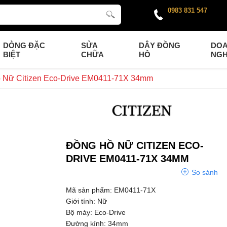
0983 831 547
DÒNG ĐẶC
SỬA
DÂY ĐỒNG
DO
BIỆT
CHỮA
HỒ
NGH
 Nữ Citizen Eco-Drive EM0411-71X 34mm
ĐỒNG HỒ NỮ CITIZEN ECO-
DRIVE EM0411-71X 34MM
So sánh
Mã sản phẩm: EM0411-71X
Giới tính: Nữ
Bộ máy: Eco-Drive
Đường kính: 34mm