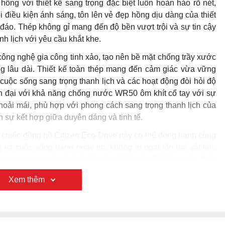
hồng với thiết kế sang trọng đặc biệt luôn hoàn hảo rõ nét,
i điều kiện ánh sáng, tôn lên vẻ đẹp hồng dịu dàng của thiết
c đáo. Thép không gỉ mang đến độ bền vượt trội và sự tin cậy
nh lịch với yêu cầu khắt khe.
công nghệ gia công tinh xảo, tạo nên bề mặt chống trầy xước
ng lâu dài. Thiết kế toàn thép mang đến cảm giác vừa vững
uộc sống sang trọng thanh lịch và các hoạt động đòi hỏi độ
hiện đại với khả năng chống nước WR50 ôm khít cổ tay với sự
oải mái, phù hợp với phong cách sang trọng thanh lịch của
h sự kết hợp giữa duyên dáng và tinh tế.
chiếc đồng hồ Citizen Eco-Drive này có thể đồng hành cùng
h và cuộc sống hàng ngày mà không lo ngại tổn hại vật liệu
 sang trọng thanh lịch tinh tế với bộ máy E031 tin cậy, thép
t kế sang trọng đặc biệt, kim tinh tế độc đáo và thiết kế kích
Xem thêm
 lý tưởng cho những quý cô yêu thích sự khác biệt, có lối
n đại hồng lãng mạn sang trọng đặc biệt. Citizen Eco-Drive
 trọng thanh lịch tinh tế độc đáo mà còn là khoản đầu tư
, thể hiện sự duyên dáng và tầm nhìn của người biết trân