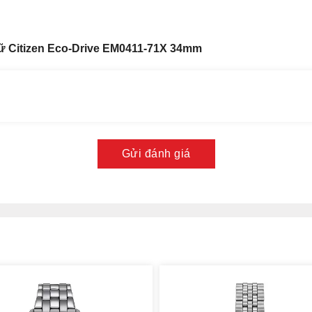
ive và vẻ đẹp vĩnh cửu của thiết kế trong phong cách sang
đáo tuyệt đối.
ữ Citizen Eco-Drive EM0411-71X 34mm
Gửi đánh giá