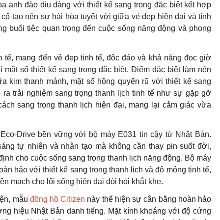
oa anh đào dịu dàng với thiết kế sang trọng đặc biệt kết hợp
cố tạo nên sự hài hòa tuyệt vời giữa vẻ đẹp hiện đại và tính
hững buổi tiệc quan trọng đến cuộc sống năng động và phong
h tế, mang đến vẻ đẹp tinh tế, độc đáo và khả năng đọc giờ
i mặt số thiết kế sang trọng đặc biệt. Điểm đặc biệt làm nên
iữa kim thanh mảnh, mặt số hồng quyến rũ với thiết kế sang
tạo ra trải nghiệm sang trọng thanh lịch tinh tế như sự gặp gỡ
ách sang trọng thanh lịch hiện đại, mang lại cảm giác vừa
 Eco-Drive bền vững với bộ máy E031 tin cậy từ Nhật Bản.
ng tự nhiên và nhân tạo mà không cần thay pin suốt đời,
n định cho cuộc sống sang trọng thanh lịch năng động. Bộ máy
n hảo với thiết kế sang trọng thanh lịch và độ mỏng tinh tế,
iền mạch cho lối sống hiện đại đòi hỏi khắt khe.
diện, mẫu
đồng hồ Citizen
này thể hiện sự cân bằng hoàn hảo
ương hiệu Nhật Bản danh tiếng. Mặt kính khoáng với độ cứng