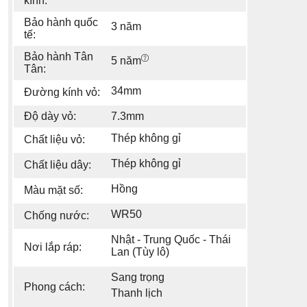
kính:
Bảo hành quốc
3 năm
tế:
Bảo hành Tân
5 năm
Tân:
34mm
Đường kính vỏ:
Độ dày vỏ:
7.3mm
Thép không gỉ
Chất liệu vỏ:
Thép không gỉ
Chất liệu dây:
Hồng
Màu mặt số:
WR50
Chống nước:
Nhật - Trung Quốc - Thái
Nơi lắp ráp:
Lan (Tùy lô)
Sang trọng
Phong cách:
Thanh lịch