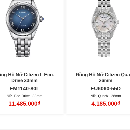
ng Hồ Nữ Citizen Quartz
Đồng Hồ Nữ Citizen Eco-D
26mm
14.3x30.7mm
EU6060-55D
EG7043-33D
Nữ
Quartz
26mm
Nữ
Eco-Drive
14.3mm x 30.7
4.185.000₫
12.185.000₫
Bản giới hạn