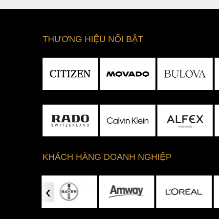
THƯƠNG HIỆU NỔI BẬT
KHÁCH HÀNG DOANH NGHIỆP
‹