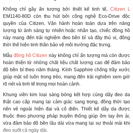
Không chỉ gây ấn tượng bởi thiết kế tinh tế,
Citizen L
EM1140-80D còn thu hút bởi công nghệ Eco-Drive độc
quyền của Citizen. Vận hành hoàn toàn dựa trên năng
lượng từ ánh sáng tự nhiên hoặc nhân tạo, chiếc đồng hồ
này mang đến trải nghiệm đeo bền bỉ và đầy thú vị, đồng
thời thể hiện tinh thần bảo vệ môi trường đặc trưng.
Mẫu
đồng hồ Citizen
này không chỉ ấn tượng mà còn được
hoàn thiện từ những chất liệu chất lượng cao để đảm bảo
độ bền bỉ theo năm tháng. Kính Sapphire chống trầy xước
giúp mặt số luôn trong trẻo, mang đến trải nghiệm xem giờ
rõ nét và tinh tế trong mọi hoàn cảnh.
Khung viền kim loại sáng bóng kết hợp cùng dây đeo da
thật cao cấp mang lại cảm giác sang trọng, đồng thời tạo
nên vẻ ngoài hiện đại và cổ điển. Thiết kế dây da được
thuộc theo phương pháp truyền thống giúp ôm tay êm ái,
vừa đảm bảo độ bền lâu dài vừa mang lại sự thoải mái khi
đeo suốt cả ngày dài.