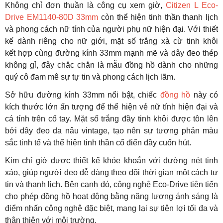
Không chỉ đơn thuần là công cụ xem giờ,
Citizen L Eco-
Drive EM1140-80D 33mm
còn thể hiện tinh thần thanh lịch
và phong cách nữ tính của người phụ nữ hiện đại. Với thiết
kế dành riêng cho nữ giới, mặt số trắng xà cừ tinh khôi
kết hợp cùng đường kính 33mm mạnh mẽ và dây đeo thép
không gỉ, đây chắc chắn là mẫu đồng hồ dành cho những
quý cô đam mê sự tự tin và phong cách lịch lãm.
Sở hữu đường kính 33mm nổi bật, chiếc
đồng hồ
này có
kích thước lớn ấn tượng để thể hiện vẻ nữ tính hiện đại và
cá tính trên cổ tay. Mặt số trắng đầy tinh khôi được tôn lên
bởi dây đeo da nâu vintage, tạo nên sự tương phản màu
sắc tinh tế và thể hiện tinh thần cổ điển đầy cuốn hút.
Kim chỉ giờ được thiết kế khỏe khoắn với đường nét tinh
xảo, giúp người đeo dễ dàng theo dõi thời gian một cách tự
tin và thanh lịch. Bên cạnh đó, công nghệ Eco-Drive tiên tiến
cho phép đồng hồ hoạt động bằng năng lượng ánh sáng là
điểm nhấn công nghệ đặc biệt, mang lại sự tiện lợi tối đa và
thân thiện với môi trường.