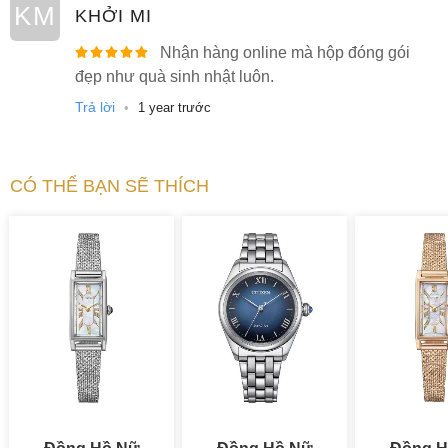
KM
KHỞI MI
Nhận hàng online mà hộp đóng gói
đẹp như quà sinh nhật luôn.
Trả lời
•
1 year trước
CÓ THỂ BẠN SẼ THÍCH