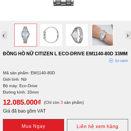
‹
›
ĐỒNG HỒ NỮ CITIZEN L ECO-DRIVE EM1140-80D 33MM
So sánh
Mã sản phẩm: EM1140-80D
Giới tính: Nữ
Bộ máy: Eco-Drive
Đường kính: 33mm
12.085.000₫
(Chỉ còn
3
sản phẩm)
Giá đã bao gồm VAT
Mua Ngay
Liên hệ xem hàng