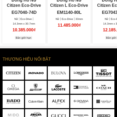
Đồng Hồ Nữ
Đồng Hồ Nữ
Đồng H
Citizen Eco-Drive
Citizen L Eco-Drive
Citizen E
14.3x30.7mm
33mm
14.3x3
EG7040-74D
EM1140-80L
EG7043
Nữ
Eco-Drive
Nữ
Eco-Drive
33mm
Nữ
Eco-
14.3mm x 30.7mm
14.3mm x 
11.485.000₫
10.385.000₫
12.185
Bản giới hạn
Bản giới
THƯƠNG HIỆU NỔI BẬT