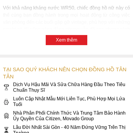
Với khả năng kháng nước WR50, chiếc đồng hồ nữ này có
thể cùng bạn đồng hành trong mọi hoạt động từ công việc
văn phòng đến các buổi gặp gỡ vintage, phù hợp với những
người có lối sống năng động nhưng vẫn đề cao phong cách
cổ điển và đẳng cấp cao.
Xem thêm
TẠI SAO QUÝ KHÁCH NÊN CHỌN ĐỒNG HỒ TÂN
TÂN
Dịch Vụ Hậu Mãi Và Sửa Chữa Hàng Đầu Theo Tiêu
Chuẩn Thụy Sĩ
Luôn Cập Nhật Mẫu Mới Liên Tục, Phù Hợp Mọi Lứa
Tuổi
Nhà Phân Phối Chính Thức Và Trung Tâm Bảo Hành
Ủy Quyền Của Citizen, Movado Group
Lâu Đời Nhất Sài Gòn - 40 Năm Đứng Vững Trên Thị
Trường